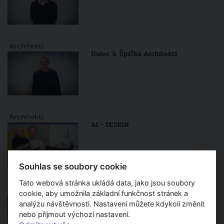
Architekti
Hulec & Špička Architekti
Architekti
AI - DESIGN
Souhlas se soubory cookie
Tato webová stránka ukládá data, jako jsou soubory
Architekti
cookie, aby umožnila základní funkčnost stránek a
Eva Jiřičná
analýzu návštěvnosti. Nastavení můžete kdykoli změnit
nebo přijmout výchozí nastavení.