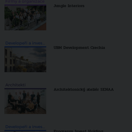
Firmy a organizace
Jungle Interiors
Developeři a investiční skupiny
UBM Development Czechia
Architekti
Architektonický ateliér SENAA
Developeři a investiční skupiny
Progresus Invest Holding