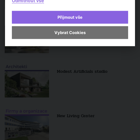
Odmítnout vše
Přijmout vše
Architekti
Atelier Flera
Vybrat Cookies
Architekti
Modest Artificials studio
Firmy a organizace
New Living Center