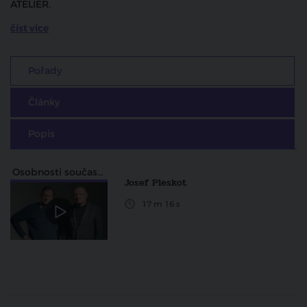
ATELIER.
číst více
Pořady
Články
Popis
Osobnosti současné architektury
Josef Pleskot
17 m 16 s