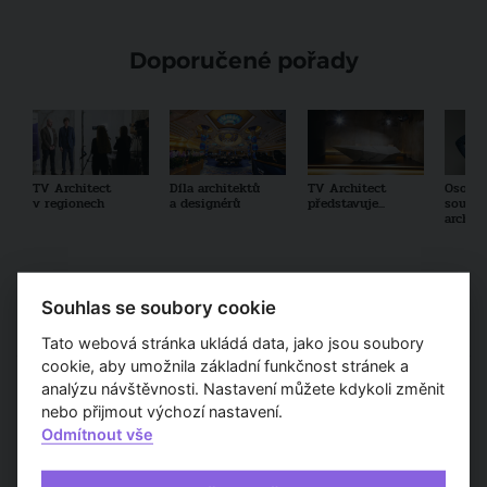
Doporučené pořady
TV Architect
Díla architektů
TV Architect
Osobno
v regionech
a designérů
představuje...
součas
archit
Souhlas se soubory cookie
Partneři
Tato webová stránka ukládá data, jako jsou soubory
cookie, aby umožnila základní funkčnost stránek a
analýzu návštěvnosti. Nastavení můžete kdykoli změnit
nebo přijmout výchozí nastavení.
Odmítnout vše