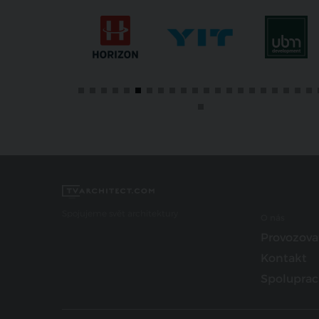
Spojujeme svět architektury
O nás
Provozova
Kontakt
Spoluprac