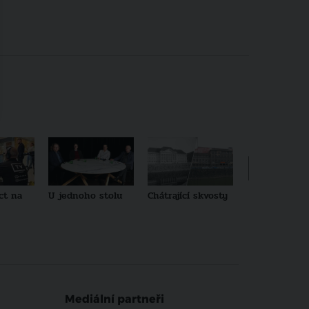
ct na
U jednoho stolu
Chátrající skvosty
Architekti no
generace
Mediální partneři