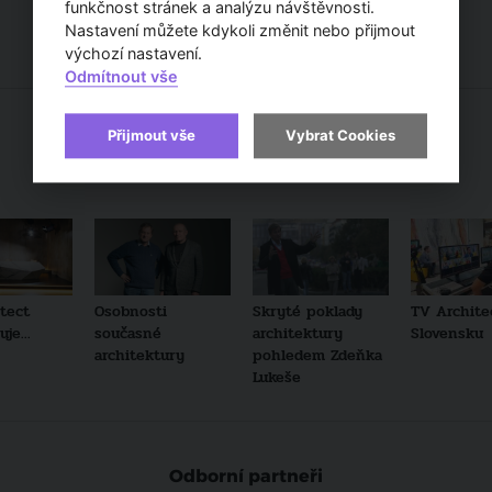
funkčnost stránek a analýzu návštěvnosti.
Nastavení můžete kdykoli změnit nebo přijmout
výchozí nastavení.
Odmítnout vše
Přijmout vše
Vybrat Cookies
Doporučené pořady
tect
Osobnosti
Skryté poklady
TV Archite
je...
současné
architektury
Slovensku
architektury
pohledem Zdeňka
Lukeše
Odborní partneři