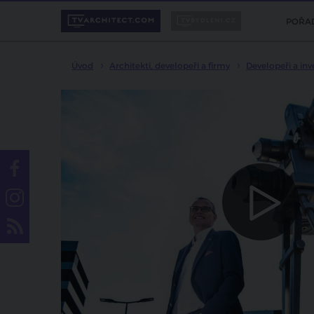
POŘA
Úvod
Architekti, developeři a firmy
Developeři a inv