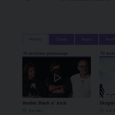
Pořady
Články
Popis
Profi
TV Architect představuje
TV Arch
Ateliér Black n' Arch
Skupin
9 m 48 s
4 m 3