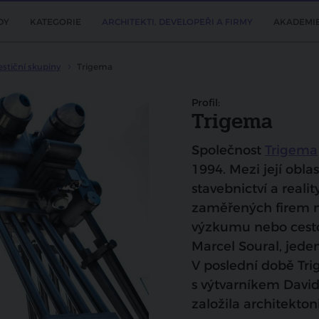
DY
KATEGORIE
ARCHITEKTI, DEVELOPEŘI A FIRMY
AKADEMI
estiční skupiny
Trigema
Profil:
Trigema
Společnost
Trigema
1994. Mezi její obla
stavebnictví a reali
zaměřených firem má 
výzkumu nebo cestov
Marcel Soural, jeden
V poslední době Tr
s výtvarníkem Davi
založila architekton