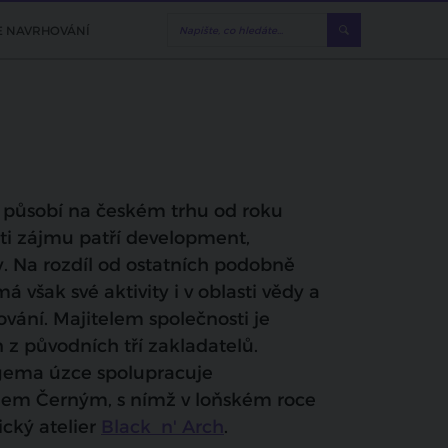
E NAVRHOVÁNÍ
působí na českém trhu od roku
sti zájmu patří development,
ty. Na rozdíl od ostatních podobně
však své aktivity i v oblasti vědy a
ání. Majitelem společnosti je
 z původních tří zakladatelů.
igema úzce spolupracuje
dem Černým, s nímž v loňském roce
ický atelier
Black n' Arch
.