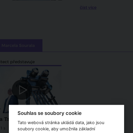
číst více
l Marcela Sourala
itect představuje
Souhlas se soubory cookie
a Trigema
Tato webová stránka ukládá data, jako jsou
1 s
soubory cookie, aby umožnila základní