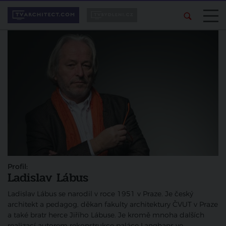
Profil:
Ladislav Lábus
Ladislav Lábus se narodil v roce 1951 v Praze. Je český
architekt a pedagog, děkan fakulty architektury ČVUT v Praze
a také bratr herce Jiřího Lábuse. Je kromě mnoha dalších
realizací autorem rekonstrukce paláce Langhans ve