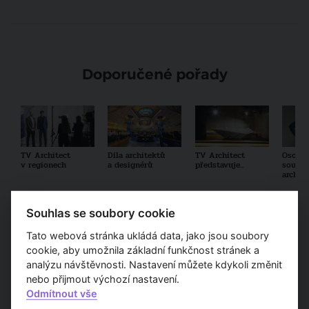
Doporučené pořady
TV Architect
Díla architektů
TV Architect
Osobno
v regionech
a designérů
představuje...
součas
archit
Souhlas se soubory cookie
Tato webová stránka ukládá data, jako jsou soubory
Partneři
cookie, aby umožnila základní funkčnost stránek a
analýzu návštěvnosti. Nastavení můžete kdykoli změnit
nebo přijmout výchozí nastavení.
Odmítnout vše