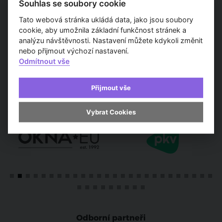
Souhlas se soubory cookie
Tato webová stránka ukládá data, jako jsou soubory
cookie, aby umožnila základní funkčnost stránek a
TV Architect
Díla architektů
TV Architect
Osobno
analýzu návštěvnosti. Nastavení můžete kdykoli změnit
v regionech
a designérů
představuje...
součas
archit
nebo přijmout výchozí nastavení.
Odmítnout vše
Přijmout vše
Partneři
Vybrat Cookies
Odborní partneři