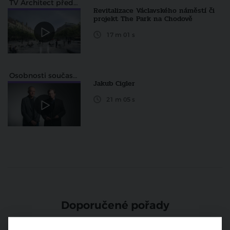
TV Architect představuje
Revitalizace Václavského náměstí či
projekt The Park na Chodově
17 m 01 s
Osobnosti současné architektury
Jakub Cigler
21 m 05 s
Doporučené pořady