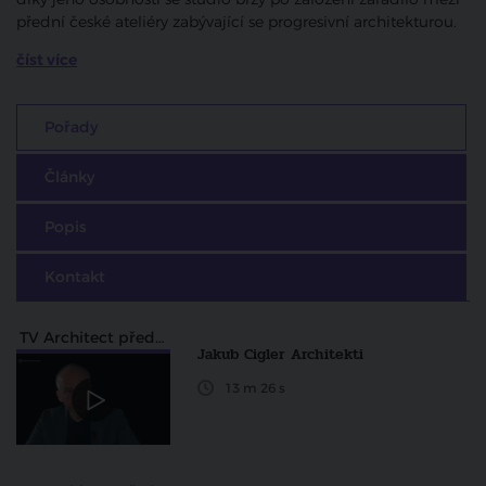
přední české ateliéry zabývající se progresivní architekturou.
číst více
Pořady
Články
Popis
Kontakt
TV Architect představuje
Jakub Cigler Architekti
13 m 26 s