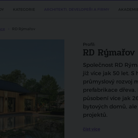
DY
KATEGORIE
ARCHITEKTI, DEVELOPEŘI A FIRMY
AKADEMI
ace
RD Rýmařov
Profil:
RD Rýmařov
Společnost RD Rýmař
již více jak 50 let. S
průmyslový rozvoj m
prefabrikace dřeva.
působení více jak 26
bytových domů, ale
projektů.
číst více