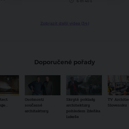
6 m 40 s
Zobrazit další videa (34)
Doporučené pořady
tect
Osobnosti
Skryté poklady
TV Archite
je...
současné
architektury
Slovensku
architektury
pohledem Zdeňka
Lukeše