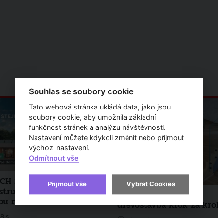
Souhlas se soubory cookie
Tato webová stránka ukládá data, jako jsou
soubory cookie, aby umožnila základní
funkčnost stránek a analýzu návštěvnosti.
Nastavení můžete kdykoli změnit nebo přijmout
výchozí nastavení.
Odmítnout vše
CH 2025: 50letá záruka
Přijmout vše
Vybrat Cookies
strukce domů je zásadní
Jak se staví moderní
ou na trhu
dřevostavba krok za kr
8 s