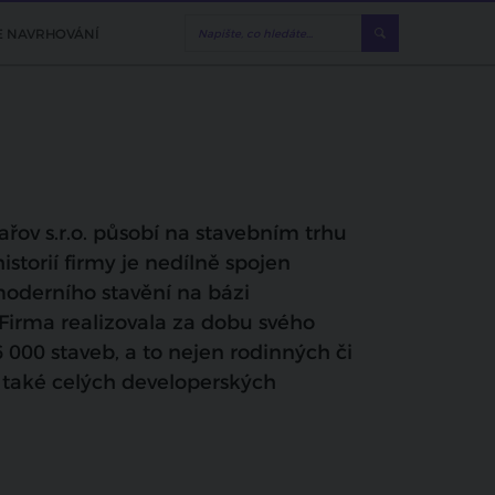
E NAVRHOVÁNÍ
ov s.r.o. působí na stavebním trhu
 historií firmy je nedílně spojen
oderního stavění na bázi
 Firma realizovala za dobu svého
 000 staveb, a to nejen rodinných či
 také celých developerských