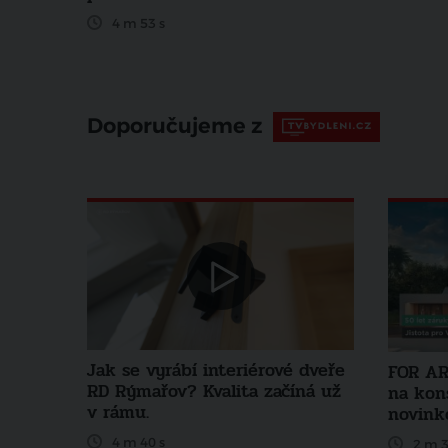
4 m 53 s
Doporučujeme z
Jak se vyrábí interiérové dveře
FOR AR
RD Rýmařov? Kvalita začíná už
na kon
v rámu.
novink
4 m 40 s
2 m 3