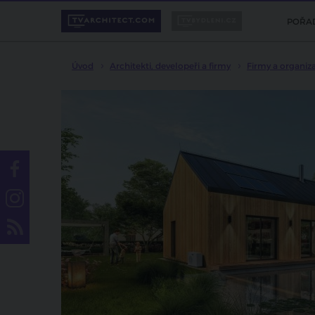
POŘA
Úvod
Architekti, developeři a firmy
Firmy a organiz