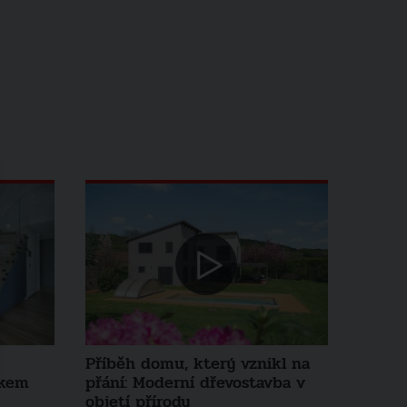
Příběh domu, který vznikl na
okem
přání: Moderní dřevostavba v
objetí přírody