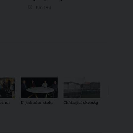
1 m 14 s
ct na
U jednoho stolu
Chátrající skvosty
Architekti no
generace