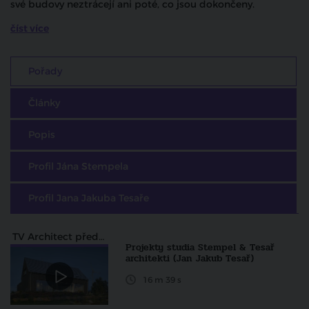
své budovy neztrácejí ani poté, co jsou dokončeny.
číst více
Pořady
Články
Popis
Profil Jána Stempela
Profil Jana Jakuba Tesaře
TV Architect představuje
Projekty studia Stempel & Tesař
architekti (Jan Jakub Tesař)
16 m 39 s