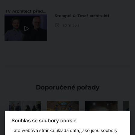
TV Architect představuje
Stempel & Tesař architekti
20 m 55 s
Doporučené pořady
Souhlas se soubory cookie
TV Architect
Díla architektů
TV Architect
Osobno
v regionech
a designérů
představuje...
součas
Tato webová stránka ukládá data, jako jsou soubory
archit