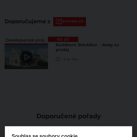
Doporučujeme z
60. díl
Developerské projekty
Rezidence Bohdalice - domy na
prodej
5 m 10 s
Doporučené pořady
Souhlas se soubory cookie