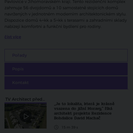
Pavlovice v Jihomoravském kraji. Tento rezidenční komplex
zahrnuje 56 dvojdomů a 10 samostatně stojících domů
navržených v jednotném moderním architektonickém stylu.
Dispozice domů 4+kk a 5+kk s terasami a zahradními sklady
nabízejí komfortní a funkční bydlení pro rodiny.
číst více
Pořady
Popis
Kontakt
TV Architect představuje...
,,Je to lokalita, která je krásně
vsazena do jižní Moravy," říká
architekt projektu Rezidence
Bohdalice David Machač
15 m 39 s