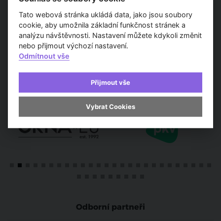
Tato webová stránka ukládá data, jako jsou soubory
TV Architect
Díla architektů
TV Architect
Osobno
cookie, aby umožnila základní funkčnost stránek a
v regionech
a designérů
představuje...
součas
analýzu návštěvnosti. Nastavení můžete kdykoli změnit
archit
nebo přijmout výchozí nastavení.
Odmítnout vše
Přijmout vše
Partneři
Vybrat Cookies
Odborní partneři