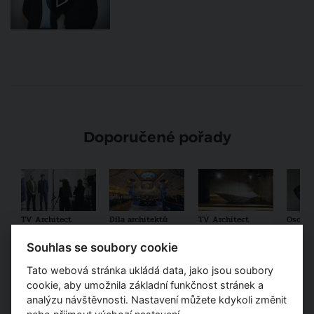
Doporučené pořady
TV Architect
Díla architektů
TV Architect
Osobno
v regionech
a designérů
představuje...
součas
archit
Souhlas se soubory cookie
Tato webová stránka ukládá data, jako jsou soubory
cookie, aby umožnila základní funkčnost stránek a
analýzu návštěvnosti. Nastavení můžete kdykoli změnit
Partneři