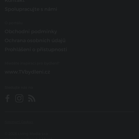
Kontakt
Spolupracujte s námi
O portálu
Obchodní podmínky
Ochrana osobních údajů
Prohlášení o přístupnosti
Hledáte inspiraci pro bydlení?
www.TVbydleni.cz
Sledujte nás na
Nastavení Cookies
© 2026 Living Media s.r.o.