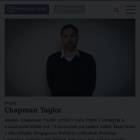
Profil:
Chapman Taylor
Ateliér Chapman Taylor vznikl v roce 1958 v Londýně a
v současné době má 18 poboček po celém světě. Například
v Abu Dhabi, Singapuru, Paříži či v Moskvě. Pražská
pobočka vznikla v 90. letech, kdy se u nás začala stavět