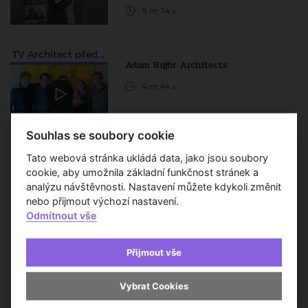
5 m 14 s
TV Architect představuje
Adam Rujbr Architects
4 m 44 s
Souhlas se soubory cookie
Tato webová stránka ukládá data, jako jsou soubory
cookie, aby umožnila základní funkčnost stránek a
analýzu návštěvnosti. Nastavení můžete kdykoli změnit
nebo přijmout výchozí nastavení.
Odmítnout vše
Doporučené pořady
Přijmout vše
Vybrat Cookies