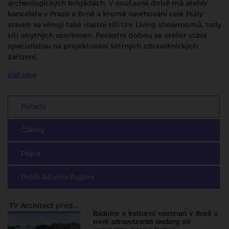
archeologických brigádách. V současné době má ateliér
kanceláře v Praze a Brně a kromě navrhování celé škály
staveb se věnují také vlastní síti tzv. Living showroomů, tedy
síti obytných vzorkoven. Poslední dobou se ateliér stává
specialistou na projektování šetrných zdravotnických
zařízení.
číst více
Pořady
Články
Popis
Profil Adama Rujbra
TV Architect představuje
Radnice a kulturní centrum v Brně a
nové zdravotnické budovy od