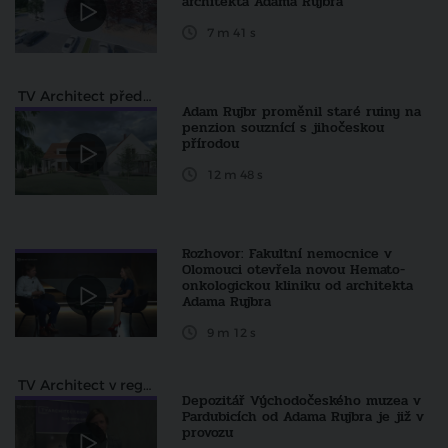
architekta Adama Rujbra
7 m 41 s
TV Architect představuje...
Adam Rujbr proměnil staré ruiny na
penzion souznící s jihočeskou
přírodou
12 m 48 s
Rozhovor: Fakultní nemocnice v
Olomouci otevřela novou Hemato-
onkologickou kliniku od architekta
Adama Rujbra
9 m 12 s
TV Architect v regionech
Depozitář Východočeského muzea v
Pardubicích od Adama Rujbra je již v
provozu