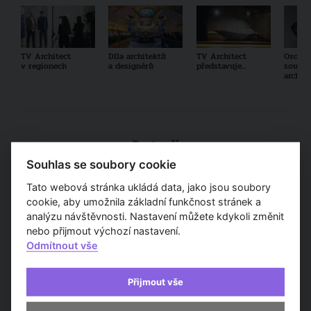
TV Architect
Díla architektů
TV Architect
Osobno
v regionech
a designérů
představuje...
součas
archit
Partneři
Souhlas se soubory cookie
Tato webová stránka ukládá data, jako jsou soubory
cookie, aby umožnila základní funkčnost stránek a
analýzu návštěvnosti. Nastavení můžete kdykoli změnit
nebo přijmout výchozí nastavení.
Odmítnout vše
Přijmout vše