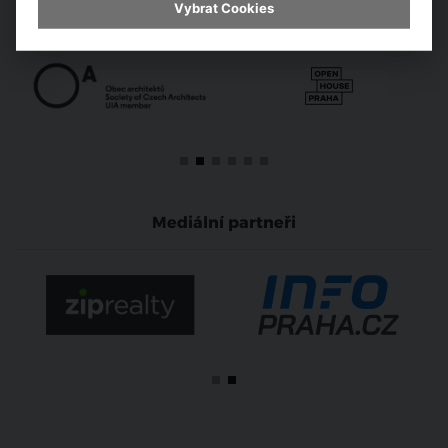
Odborní partneři
Vybrat Cookies
Mediální partneři