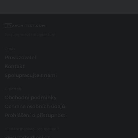
Spojujeme svět architektury
O nás
Provozovatel
Kontakt
Spolupracujte s námi
O portálu
Obchodní podmínky
Ochrana osobních údajů
Prohlášení o přístupnosti
Hledáte inspiraci pro bydlení?
www.TVbydleni.cz