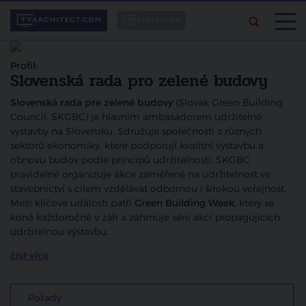
Profil:
Slovenská rada pro zelené budovy
Slovenská rada pre zelené budovy
(Slovak Green Building
Council, SKGBC) je hlavním ambasadorem udržitelné
výstavby na Slovensku. Sdružuje společnosti z různých
sektorů ekonomiky, které podporují kvalitní výstavbu a
obnovu budov podle principů udržitelnosti.
SKGBC
pravidelně organizuje akce zaměřené na udržitelnost ve
stavebnictví s cílem vzdělávat odbornou i širokou veřejnost.
Mezi klíčové události patří
Green Building Week
, který se
koná každoročně v září a zahrnuje sérii akcí propagujících
udržitelnou výstavbu.
číst více
Pořady