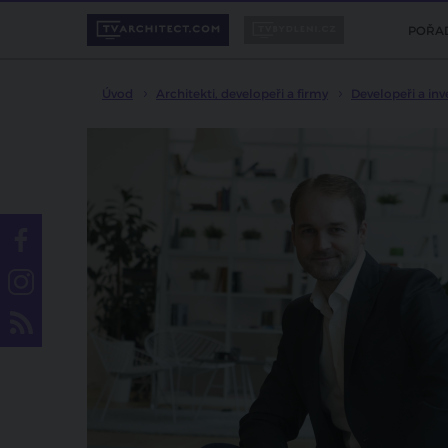
POŘA
Úvod
Architekti, developeři a firmy
Developeři a inv