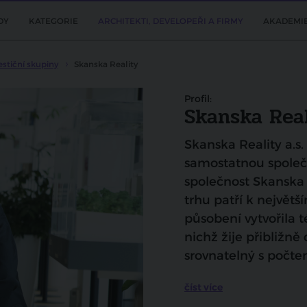
DY
KATEGORIE
ARCHITEKTI, DEVELOPEŘI A FIRMY
AKADEMI
estiční skupiny
Skanska Reality
Profil:
Skanska Real
Skanska Reality a.s.
samostatnou společ
společnost Skanska 
trhu patří k největ
působení vytvořila 
nichž žije přibližně 
srovnatelný s počt
číst více