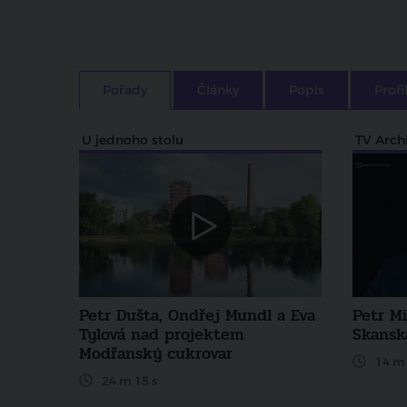
Pořady
Články
Popis
Profi
U jednoho stolu
TV Arch
Petr Dušta, Ondřej Mundl a Eva
Petr Mi
Tylová nad projektem
Skansk
Modřanský cukrovar
14 m 
24 m 15 s