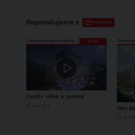
Doporučujeme z
Developerské projekty
Develop
8. díl
Čertův vršek k prodeji
4 m 21 s
Port Ka
3 m 5