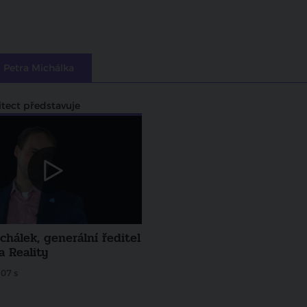
l Petra Michálka
itect představuje
chálek, generální ředitel
a Reality
07 s