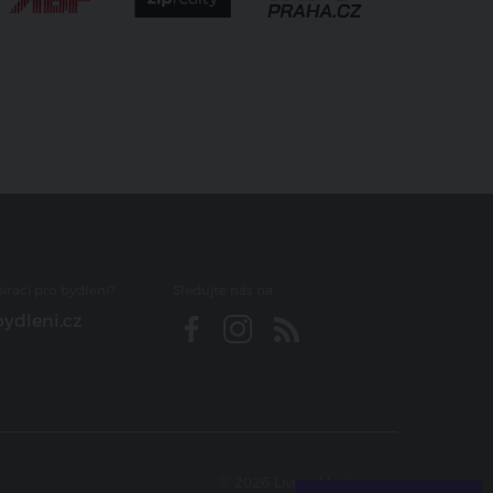
iraci pro bydlení?
Sledujte nás na
ydleni.cz
© 2026 Living Media s.r.o.