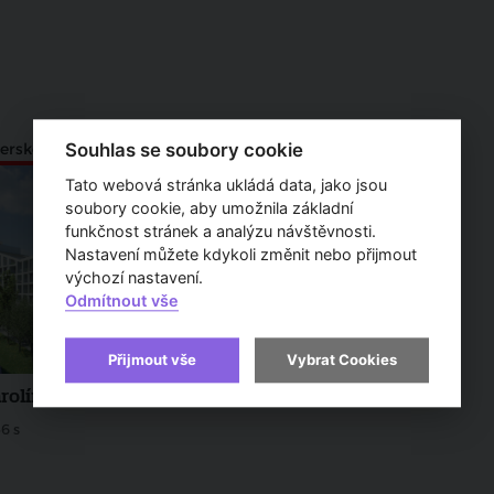
Souhlas se soubory cookie
erské projekty
4. díl
Tato webová stránka ukládá data, jako jsou
soubory cookie, aby umožnila základní
funkčnost stránek a analýzu návštěvnosti.
Nastavení můžete kdykoli změnit nebo přijmout
výchozí nastavení.
Odmítnout vše
Přijmout vše
Vybrat Cookies
rolína k prodeji
6 s