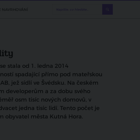
E NAVRHOVÁNÍ
ity
 se stala od 1. ledna 2014
ností spadající přímo pod mateřskou
AB, jež sídlí ve Švédsku. Na českém
ším developerům a za dobu svého
téměř osm tisíc nových domovů, v
dvacet jedna tisíc lidí. Tento počet je
em obyvatel města Kutná Hora.