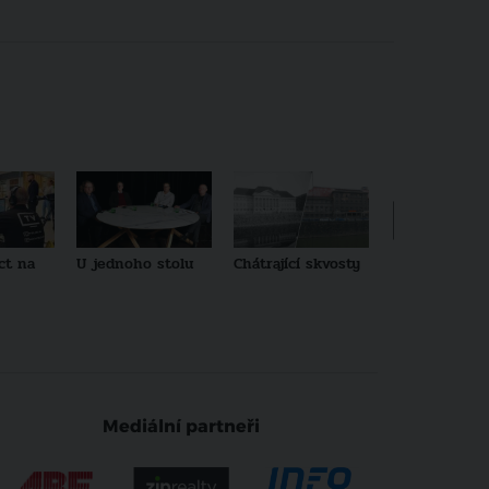
ct na
U jednoho stolu
Chátrající skvosty
Architekti no
generace
Mediální partneři