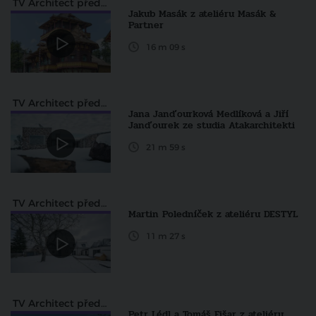
TV Architect představuje
Jakub Masák z ateliéru Masák &
Partner
16 m 09 s
TV Architect představuje
Jana Janďourková Medlíková a Jiří
Janďourek ze studia Atakarchitekti
21 m 59 s
TV Architect představuje
Martin Poledníček z ateliéru DESTYL
11 m 27 s
TV Architect představuje
Petr Lédl a Tomáš Fišar z ateliéru