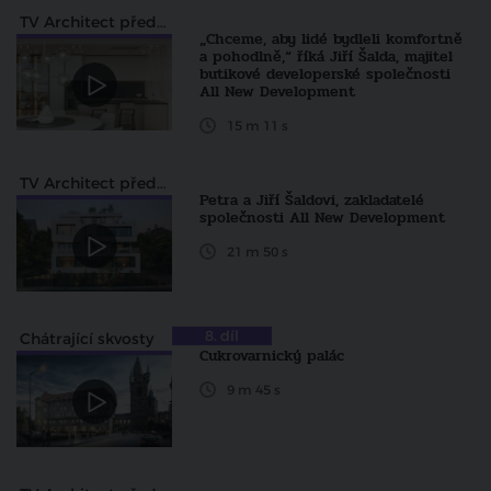
TV Architect představuje...
„Chceme, aby lidé bydleli komfortně
a pohodlně,“ říká Jiří Šalda, majitel
butikové developerské společnosti
All New Development
15 m 11 s
TV Architect představuje
Petra a Jiří Šaldovi, zakladatelé
společnosti All New Development
21 m 50 s
8. díl
Chátrající skvosty
Cukrovarnický palác
9 m 45 s