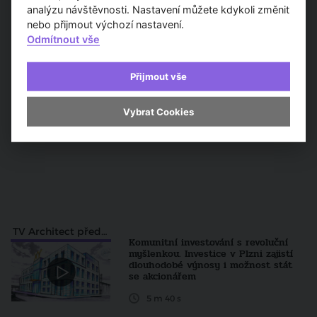
analýzu návštěvnosti. Nastavení můžete kdykoli změnit
nebo přijmout výchozí nastavení.
Odmítnout vše
Přijmout vše
Vybrat Cookies
TV Architect představuje...
Komunitní investování s revoluční
myšlenkou. Investice v Plzni zajistí
dlouhodobé výnosy i možnost stát
se akcionářem
5 m 40 s