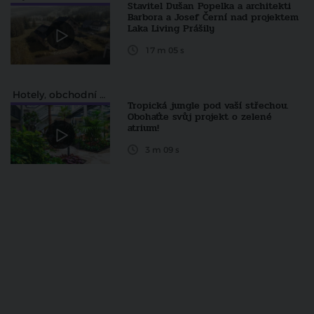
Stavitel Dušan Popelka a architekti
Barbora a Josef Černí nad projektem
Laka Living Prášily
17 m 05 s
Hotely, obchodní a zábavní centra
Tropická jungle pod vaší střechou.
Obohaťte svůj projekt o zelené
atrium!
3 m 09 s