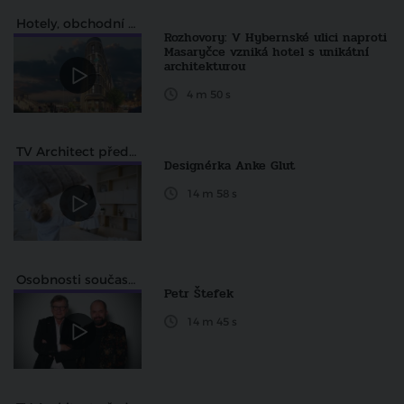
Hotely, obchodní a zábavní centra
Rozhovory: V Hybernské ulici naproti
Masaryčce vzniká hotel s unikátní
architekturou
4 m 50 s
TV Architect představuje
Designérka Anke Glut
14 m 58 s
Osobnosti současné architektury
Petr Štefek
14 m 45 s