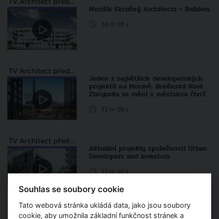
TV Architect představuje
Menšík Skrušný Architects + Builders
16 m 05 s
TV Architect představuje
Jeden z největších developerských
projektů na Moravě. Brněnská Nová
Zbrojovka se mění v městskou čtvrť
12 m 59 s
TV Architect představuje
Aktuální projekty společnosti Urban
Developers and Investors
13 m 46 s
Souhlas se soubory cookie
Tato webová stránka ukládá data, jako jsou soubory
cookie, aby umožnila základní funkčnost stránek a