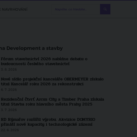
E NAVRHOVÁNÍ
ma Development a stavby
Fórum stavebnictví 2026 nabídne debatu o
budoucnosti českého stavebnictví
3. 8. 2026
Nové sídlo projekční kanceláře OBERMEYER získalo
titul Kancelář roku 2026 za rekonstrukci
6. 7. 2026
Rezidenční čtvrť Arcus City a Timber Praha získala
titul Stavba roku hlavního města Prahy 2025
3. 7. 2026
DOPORUČUJEME
RD Rýmařov rozšířil výrobu. Akvizice DOMYRIO
přináší nové kapacity i technologické zázemí
ový standard
Jak se staví dřevostav
22. 6. 2026
 i ze zahraničí
řešení s pevnou cenou