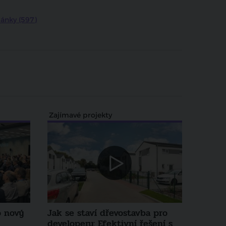
ferenci Šetrné budovy
lánky (597)
Zajímavé projekty
o nový
Jak se staví dřevostavba pro
developery: Efektivní řešení s