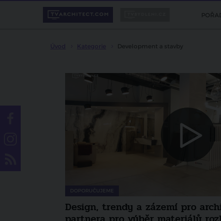
POŘA
Úvod
Kategorie
Development a stavby
DOPORUČUJEME
. Při volbě
Event Keramiky Soukup představi
je zkušenost a
budoucnost výběru materiálů v d