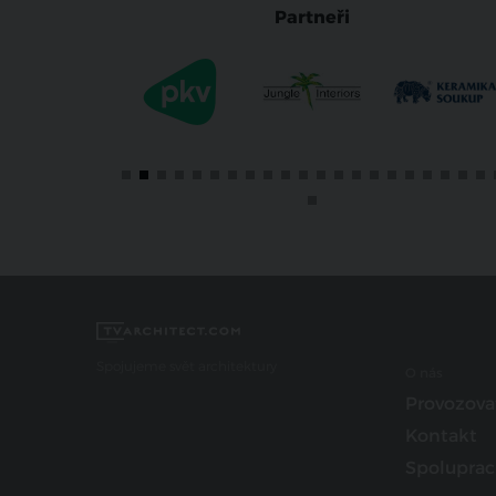
Partneři
Spojujeme svět architektury
O nás
Provozova
Kontakt
Spoluprac