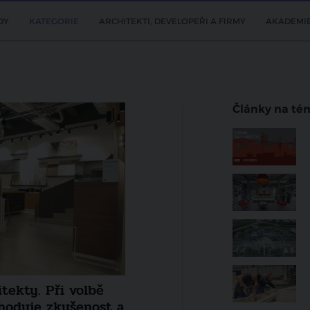
DY
KATEGORIE
ARCHITEKTI, DEVELOPEŘI A FIRMY
AKADEMI
Články na té
DOPORUČUJEME
l nové trendy a
Klimatická odolnost jako n
eveloperských
stavebnictví. Odborníci z ČR