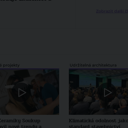
představili své vize na kon
2026
Zobrazit další č
é projekty
Udržitelná architektura
Keramiky Soukup
Klimatická odolnost jak
vil nové trendy a
standard stavebnictví.