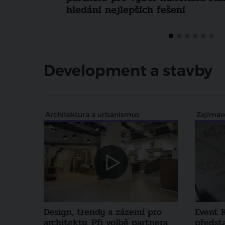
projektech
Development a stavby
Architektura a urbanismus
Zajímav
Design, trendy a zázemí pro
Event 
architekty. Při volbě partnera
předsta