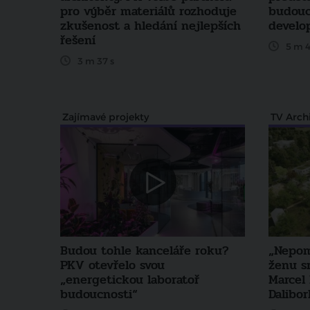
pro výběr materiálů rozhoduje
budouc
zkušenost a hledání nejlepších
develo
řešení
5 m 4
3 m 37 s
Zajímavé projekty
TV Archi
Budou tohle kanceláře roku?
„Nepom
PKV otevřelo svou
ženu sr
„energetickou laboratoř
Marcel 
budoucnosti“
Dalibor