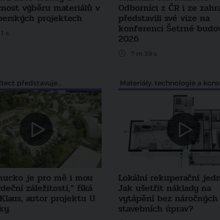
nost výběru materiálů v
Odborníci z ČR i ze zahr
perských projektech
představili své vize na
konferenci Šetrné budo
1 s
2026
7 m 39 s
tect představuje...
ucko je pro mě i mou
Lokální rekuperační jed
deční záležitostí,“ říká
Jak ušetřit náklady na
Klaus, autor projektu U
vytápění bez náročných
ky.
stavebních úprav?