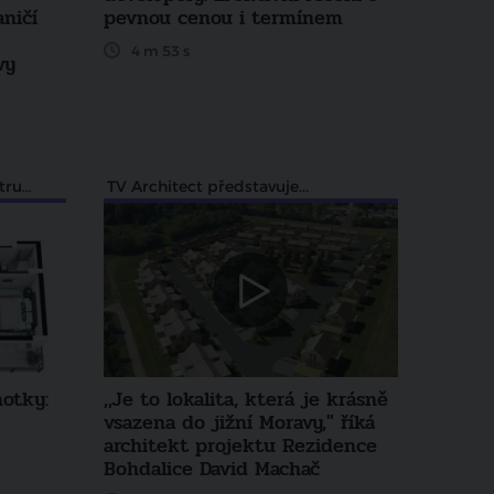
aničí
pevnou cenou i termínem
4 m 53 s
vy
Materiály, technologie a konstrukce
TV Architect představuje...
notky:
,,Je to lokalita, která je krásně
vsazena do jižní Moravy," říká
architekt projektu Rezidence
Bohdalice David Machač