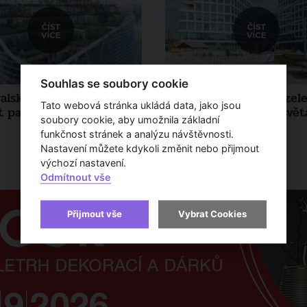
Souhlas se soubory cookie
ralském Sydney vyroste
V Praze jsou dvě nejzele
Tato webová stránka ukládá data, jako jsou
t pater dřeva
kancelářské budovy svět
soubory cookie, aby umožnila základní
Článek
funkčnost stránek a analýzu návštěvnosti.
Nastavení můžete kdykoli změnit nebo přijmout
výchozí nastavení.
Odmítnout vše
Přijmout vše
Vybrat Cookies