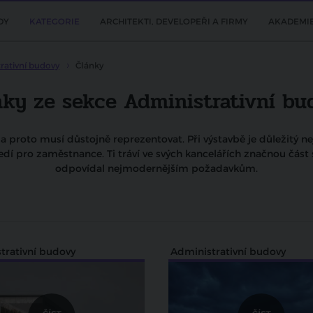
DY
KATEGORIE
ARCHITEKTI, DEVELOPEŘI A FIRMY
AKADEMI
rativní budovy
Články
nky ze sekce Administrativní bu
a proto musí důstojně reprezentovat. Při výstavbě je důležitý ne
í pro zaměstnance. Ti tráví ve svých kancelářích značnou část s
odpovídal nejmodernějším požadavkům.
trativní budovy
Administrativní budovy