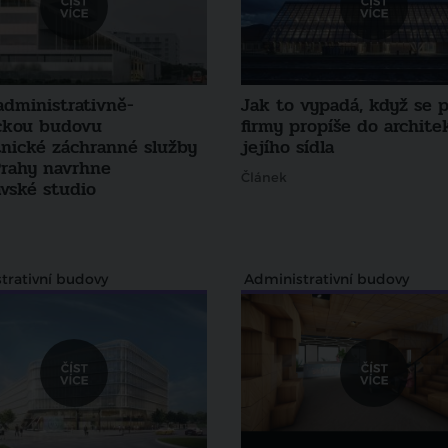
administrativně-
Jak to vypadá, když se p
ckou budovu
firmy propíše do archite
tnické záchranné služby
jejího sídla
Prahy navrhne
Článek
avské studio
trativní budovy
Administrativní budovy