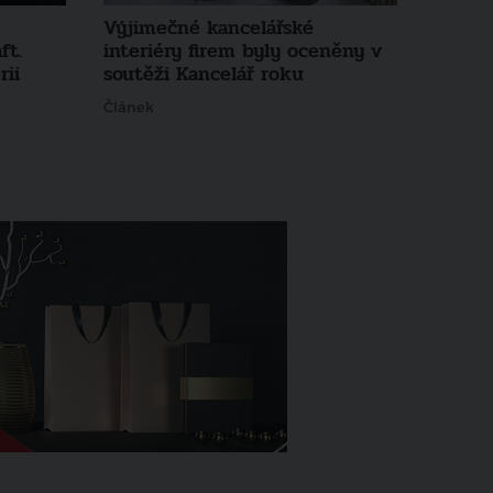
Výjimečné kancelářské
ft.
interiéry firem byly oceněny v
rii
soutěži Kancelář roku
Článek