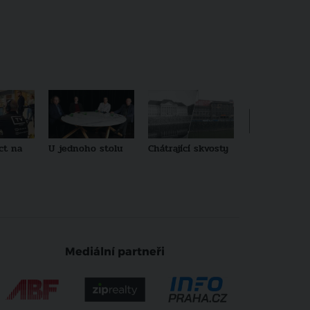
ct na
U jednoho stolu
Chátrající skvosty
Architekti no
generace
Mediální partneři