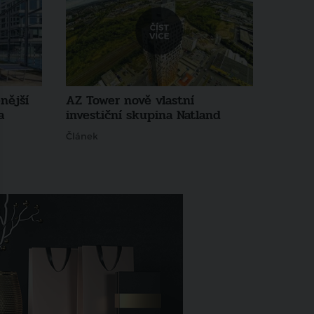
nější
AZ Tower nově vlastní
a
investiční skupina Natland
Článek