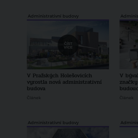
Administrativní budovy
Adminis
V Pražských Holešovicích
V býval
vyrostla nová administrativní
značky
budova
budouc
Článek
Článek
Administrativní budovy
Adminis