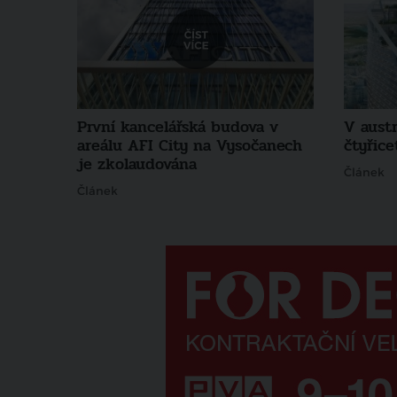
První kancelářská budova v
V aust
areálu AFI City na Vysočanech
čtyřice
je zkolaudována
Článek
Článek