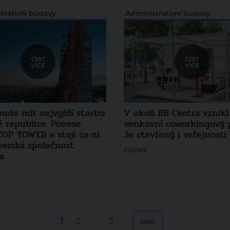
trativní budovy
Administrativní budovy
bude mít nejvyšší stavbu
V okolí BB Centra vznikl
é republice. Ponese
venkovní coworkingový p
TOP TOWER a stojí za ní
Je otevřený i veřejnosti
perská společnost
Článek
a
1
2
...
5
Další