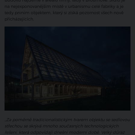
Budovu najdeme v areálu firmy, tedy v Broumově. Sídlo je
na nejexponovanějším místě v urbanismu celé fabriky a je
tedy prvním objektem, který si získá pozornost všech nově
přicházejících.
„Za poměrně tradicionalistickým tvarem objektu se sedlovou
střechou se skrývá mnoho současných technologických
řešení, která odpovídají dnešní moderní době. Velký důraz