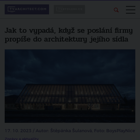
Jak to vypadá, když se poslání firmy
propíše do architektury jejího sídla
17. 10. 2023 / Autor: Štěpánka Šulanová, Foto: BoysPlayNice
Zprávy a aktuality