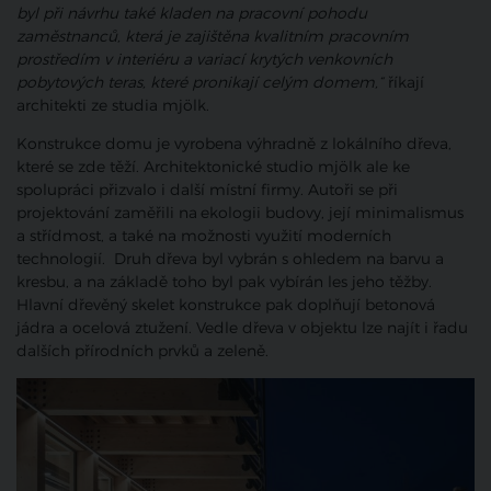
byl při návrhu také kladen na pracovní pohodu
zaměstnanců, která je zajištěna kvalitním pracovním
prostředím v interiéru a variací krytých venkovních
pobytových teras, které pronikají celým domem,“
říkají
architekti ze studia mjölk.
Konstrukce domu je vyrobena výhradně z lokálního dřeva,
které se zde těží. Architektonické studio mjölk ale ke
spolupráci přizvalo i další místní firmy.
Autoři se při
projektování zaměřili na
ekologii budovy, její minimalismus
a střídmost, a také na možnosti využití moderních
technologií. Druh dřeva byl vybrán s ohledem na barvu a
kresbu, a na základě toho byl pak vybírán les jeho těžby.
Hlavní dřevěný skelet konstrukce pak doplňují betonová
jádra a ocelová ztužení. Vedle dřeva v objektu lze najít i řadu
dalších přírodních prvků a zeleně.