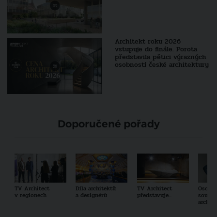
Architekt roku 2026
vstupuje do finále. Porota
představila pětici výrazných
osobností české architektury
Doporučené pořady
TV Architect
Díla architektů
TV Architect
Osobno
v regionech
a designérů
představuje...
součas
archit