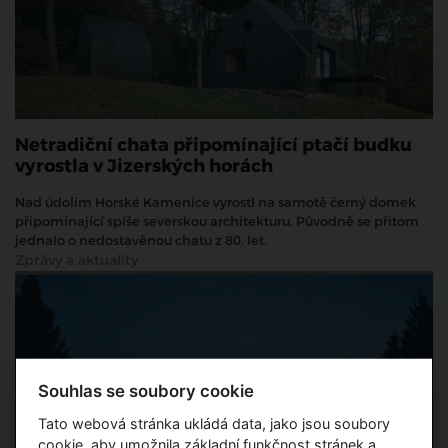
Netradiční chata připomínající ptačí budku
vyrostla v Jizerských horách
Nad údolím Horské Kamenice vyrostl na samotě černý domek
připomínající spíše severskou architekturu. Původně se přitom
jednalo o nedostavěnou chatu z 80. let.
Zprávy a aktuality
Souhlas se soubory cookie
Tato webová stránka ukládá data, jako jsou soubory
cookie, aby umožnila základní funkčnost stránek a