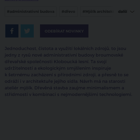
#administrativní budova
#dřevo
#Mjölk architekti
další
#kloboucká lesní
ODEBÍRAT NOVINKY
Jednoduchost, čistota a využití lokálních zdrojů, to jsou
jedny z rysů nové administrativní budovy broumovské
dřevařské společnosti Kloboucká lesní. Ta svojí
udržitelností a ekologickým smýšlením inspiruje
k šetrnému zacházení s přírodními zdroji, a přesně to se
odráží i v architektuře jejího sídla. Návrh má na starosti
ateliér mjölk. Dřevěná stavba zaujme minimalismem a
střídmostí v kombinaci s nejmodernějšími technologiemi.