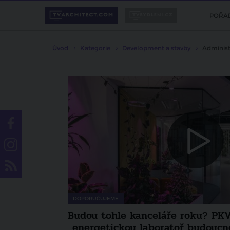
POŘA
Úvod
Kategorie
Development a stavby
Administ
DOPORUČUJEME
řelo svou
TV Architect na Slovensku - Arch
ze společnosti VI Group