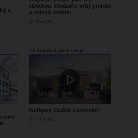
střechou. Obohaťte svůj projekt
ský z
o zelené atrium!
3 m 09 s
TV Architect představuje
Podlipný Sladký Architekti
estice
18 m 32 s
bé
e