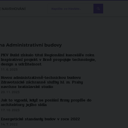
E NAVRHOVÁNÍ
ma Administrativní budovy
PKV Build získalo titul Regionální kanceláře roku.
Inspirativní projekt v Brně propojuje technologie,
design a udržitelnost
11. 6. 2025
Novou administrativně-technickou budovu
Zdravotnické záchranné služby hl. m. Prahy
navrhne bratislavské studio
20. 11. 2023
Jak to vypadá, když se poslání firmy propíše do
architektury jejího sídla
17. 10. 2023
DOPORUČUJEME
 Architekt Branislav
Tropická jungle pod va
Energetické standardy budov v roce 2022
ct Architecture
projekt o zelené atriu
14. 7. 2022