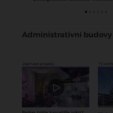
Administrativní budovy
Zajímavé projekty
TV Arch
Budou tohle kanceláře roku?