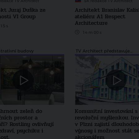
edakce TV Architect
SK redakce TV Architect
ekt Juraj Duška ze
Architekt Branislav Kali
nosti VI Group
ateliéru A1 Respect
Architecture
15 s
14 m 00 s
trativní budovy
TV Architect představuje...
ahrnout zeleň do
Komunitní investování s
ních prostor a
revoluční myšlenkou. Inv
ří? Rostliny ovlivňují
v Plzni zajistí dlouhodo
zdraví, psychiku i
výnosy i možnost stát s
ost.
akcionářem