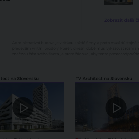
Zobrazit další č
Administrativní budova je vizitkou každé firmy, a proto musí důstojně re
především vnitřní prostory, které v dnešní době musí vykazovat rozmani
značnou část svého života, je proto žádoucí, aby tento prostor odpov
itect na Slovensku
TV Architect na Slovensku