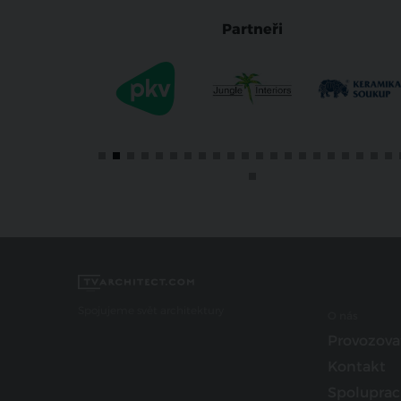
Partneři
Spojujeme svět architektury
O nás
Provozova
Kontakt
Spoluprac