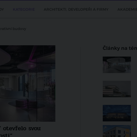
DY
KATEGORIE
ARCHITEKTI, DEVELOPEŘI A FIRMY
AKADEMI
rativní budovy
Články na té
DOPORUČUJEME
itekt Juraj Duška
TV Architect na Slovensku -
Kaliský z ateliéru A1 Respe