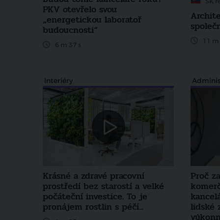
SK r
PKV otevřelo svou
Archit
„energetickou laboratoř
společ
budoucnosti“
11 m 
6 m 37 s
Interiéry
Adminis
Krásné a zdravé pracovní
Proč z
prostředí bez starostí a velké
komerč
počáteční investice. To je
kancelá
pronájem rostlin s péčí...
lidské 
výkonn