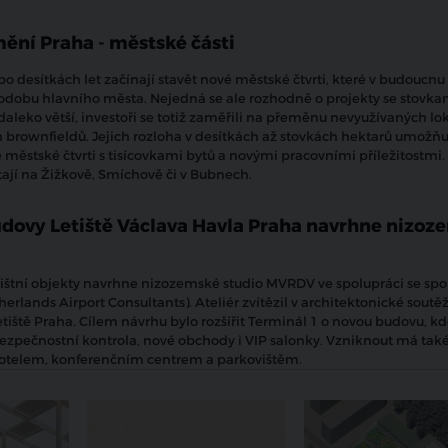
mění Praha - městské části
po desítkách let začínají stavět nové městské čtvrti, které v budoucnu
dobu hlavního města. Nejedná se ale rozhodně o projekty se stovkam
daleko větší, investoři se totiž zaměřili na přeměnu nevyužívaných lok
 brownfieldů. Jejich rozloha v desítkách až stovkách hektarů umožňu
 městské čtvrti s tisícovkami bytů a novými pracovními příležitostmi.
stají na Žižkově, Smíchově či v Bubnech.
dovy Letiště Václava Havla Praha navrhne nizoz
etištní objekty navrhne nizozemské studio MVRDV ve spolupráci se spo
rlands Airport Consultants). Ateliér zvítězil v architektonické soutěž
etiště Praha. Cílem návrhu bylo rozšířit Terminál 1 o novou budovu, k
bezpečnostní kontrola, nové obchody i VIP salonky. Vzniknout má tak
otelem, konferenčním centrem a parkovištěm.