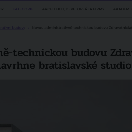
DY
KATEGORIE
ARCHITEKTI, DEVELOPEŘI A FIRMY
AKADEMI
rativní budovy
Novou administrativně-technickou budovu Zdravotnické z
ně-technickou budovu Zdra
navrhne bratislavské studio