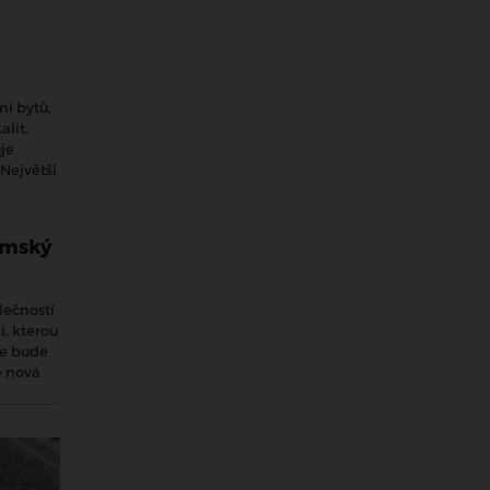
i bytů,
alit,
je
 Největší
emský
lečností
i, kterou
de bude
é nová