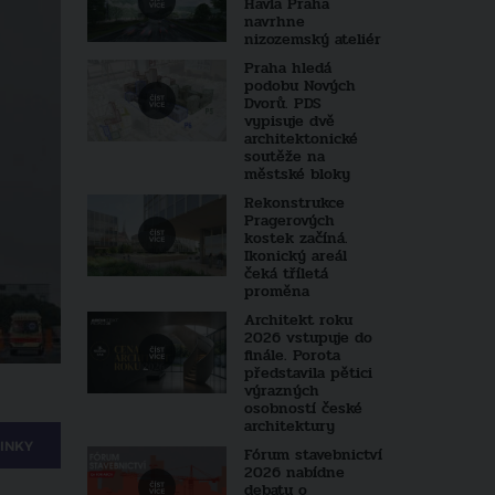
Havla Praha
navrhne
nizozemský ateliér
Praha hledá
podobu Nových
Dvorů. PDS
vypisuje dvě
architektonické
soutěže na
městské bloky
Rekonstrukce
Pragerových
kostek začíná.
Ikonický areál
čeká tříletá
proměna
Architekt roku
2026 vstupuje do
finále. Porota
představila pětici
výrazných
osobností české
architektury
INKY
Fórum stavebnictví
2026 nabídne
debatu o