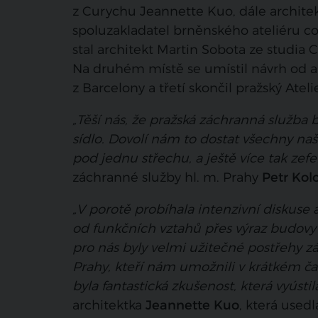
z Curychu Jeannette Kuo, dále architek
spoluzakladatel brněnského ateliéru 
stal architekt Martin Sobota ze studia
Na druhém místě se umístil návrh od a
z Barcelony a třetí skončil pražský Ateli
„Těší nás, že pražská záchranná služba 
sídlo. Dovolí nám to dostat všechny naš
pod jednu střechu, a ještě více tak zefe
záchranné služby hl. m. Prahy
Petr Kol
„V porotě probíhala intenzivní diskuse 
od funkčních vztahů přes výraz budovy až 
pro nás byly velmi užitečné postřehy 
Prahy, kteří nám umožnili v krátkém č
byla fantastická zkušenost, která vyúst
architektka
Jeannette Kuo
, která used