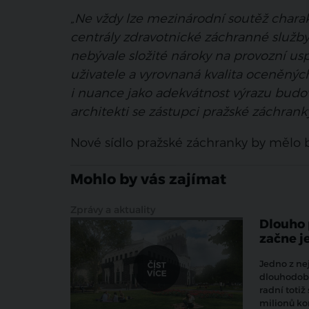
„Ne vždy lze mezinárodní soutěž charakt
centrály zdravotnické záchranné služby
nebývale složité nároky na provozní u
uživatele a vyrovnaná kvalita oceněných
i nuance jako adekvátnost výrazu budovy
architekti se zástupci pražské záchranky
Nové sídlo pražské záchranky by mělo b
Mohlo by vás zajímat
Zprávy a aktuality
Dlouho 
začne je
Jedno z ne
dlouhodobě
radní totiž
milionů k