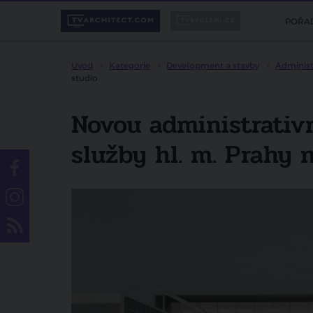
POŘA
Úvod
Kategorie
Development a stavby
Administ
studio
Novou administrativ
služby hl. m. Prahy 