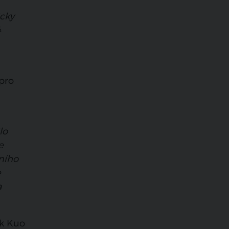
icky
4
pro
lo
e
ního
e
a
uk Kuo