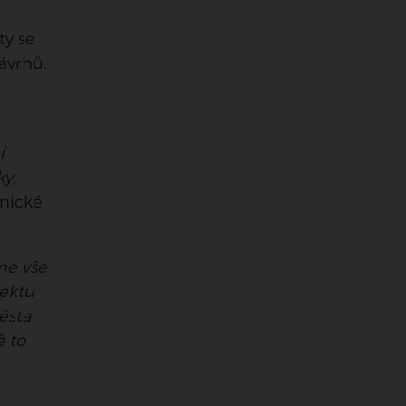
ty se
ávrhů.
í
ky,
tnické
me vše
jektu
ěsta
ě to