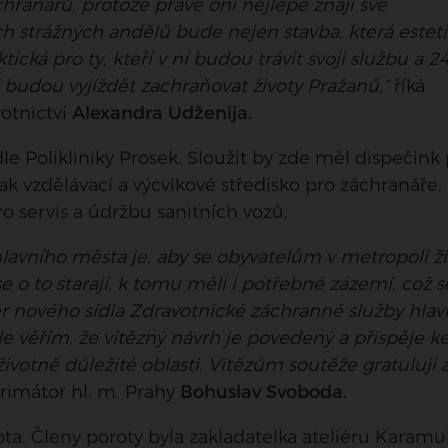
chranářů, protože právě oni nejlépe znají své
ch strážných andělů bude nejen stavba, která estet
ická pro ty, kteří v ní budou trávit svoji službu a 2
budou vyjíždět zachraňovat životy Pražanů,“
říká
otnictví
Alexandra Udženija.
 Polikliniky Prosek. Sloužit by zde měl dispečink 
pak vzdělávací a výcvikové středisko pro záchranáře,
ro servis a údržbu sanitních vozů.
lavního města je, aby se obyvatelům v metropoli ži
e o to starají, k tomu měli i potřebné zázemí, což s
ěr nového sídla Zdravotnické záchranné služby hlav
e věřím, že vítězný návrh je povedený a přispěje k
životně důležité oblasti. Vítězům soutěže gratuluji 
rimátor hl. m. Prahy
Bohuslav Svoboda.
ta. Členy poroty byla zakladatelka ateliéru Karam