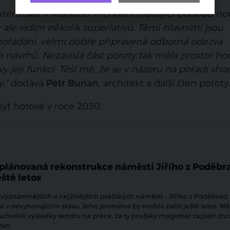
erizovat v krátkosti. Pro klání hledající podobu no
 ale vidím několik superlativů. Těmi hlavními jsou
spořádání, velmi dobře připravená odborná odezva
 návrhů. Nezávislá část poroty tak měla prostor ho
 její funkci. Těší mě, že se v názoru na pořadí shod
,“
dodává
Petr Burian
, architekt a další člen poroty
ýt hotové v roce 2030.
plánovaná rekonstrukce náměstí Jiřího z Poděbr
ště letos
jvýznamnějších a nejživějších pražských náměstí - Jiřího z Poděbrad, 
 v nevyhovujícím stavu. Jeho proměna by mohla začít ještě letos. Měs
schválili výsledky tendru na práce, za ty pražský magistrát zaplatí zh
orun.