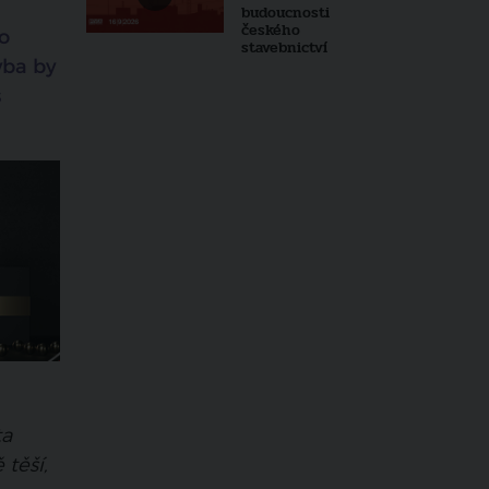
budoucnosti
českého
o
stavebnictví
vba by
s
ta
 těší,