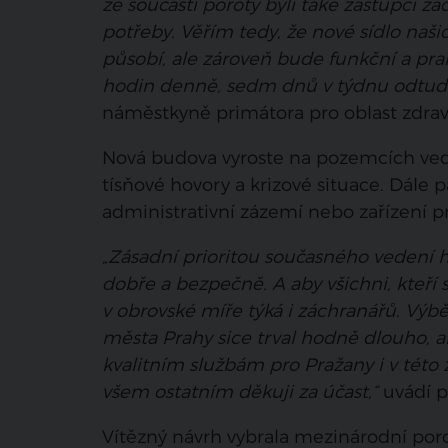
že součástí poroty byli také zástupci zá
potřeby. Věřím tedy, že nové sídlo naši
působí, ale zároveň bude funkční a prakt
hodin denně, sedm dnů v týdnu odtud 
náměstkyně primátora pro oblast zdrav
Nová budova vyroste na pozemcích vedle
tísňové hovory a krizové situace. Dále 
administrativní zázemí nebo zařízení p
„Zásadní prioritou současného vedení h
dobře a bezpečně. A aby všichni, kteří s
v obrovské míře týká i záchranářů. Výb
města Prahy sice trval hodně dlouho, al
kvalitním službám pro Pražany i v této 
všem ostatním děkuji za účast,“
uvádí p
Vítězný návrh vybrala mezinárodní poro