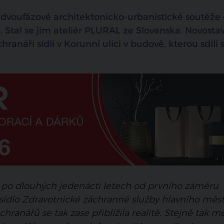
e dvoufázové architektonicko-urbanistické soutěže 
 Stal se jím ateliér PLURAL ze Slovenska. Novosta
hranáři sídlí v Korunní ulici v budově, kterou sdílí 
po dlouhých jedenácti letech od prvního záměru
 sídlo Zdravotnické záchranné služby hlavního měs
hranářů se tak zase přiblížila realitě. Stejně tak mě