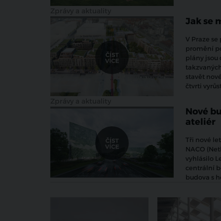
Zprávy a aktuality
Jak se 
V Praze se 
promění po
plány jsou 
takzvaných
stavět nové
čtvrti vyrů
Zprávy a aktuality
Nové bu
ateliér
Tři nové l
NACO (Nethe
vyhlásilo L
centrální 
budova s h