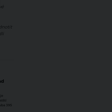
vé
dnotit
li
.
ad
je
tští
ruba 395