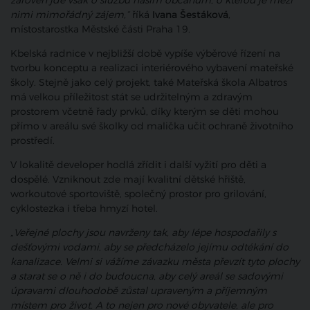
zároveň jde však o službu našim občanům, o kterou je mezi
nimi mimořádný zájem,“
říká
Ivana Šestáková
,
místostarostka Městské části Praha 19.
Kbelská radnice v nejbližší době vypíše výběrové řízení na
tvorbu konceptu a realizaci interiérového vybavení mateřské
školy. Stejně jako celý projekt, také Mateřská škola Albatros
má velkou příležitost stát se udržitelným a zdravým
prostorem včetně řady prvků, díky kterým se děti mohou
přímo v areálu své školky od malička učit ochraně životního
prostředí.
V lokalitě developer hodlá zřídit i další vyžití pro děti a
dospělé. Vzniknout zde mají kvalitní dětské hřiště,
workoutové sportoviště, společný prostor pro grilování,
cyklostezka i třeba hmyzí hotel.
„Veřejné plochy jsou navrženy tak, aby lépe hospodařily s
dešťovými vodami, aby se předcházelo jejímu odtékání do
kanalizace. Velmi si vážíme závazku města převzít tyto plochy
a starat se o ně i do budoucna, aby celý areál se sadovými
úpravami dlouhodobě zůstal upraveným a příjemným
místem pro život. A to nejen pro nové obyvatele, ale pro