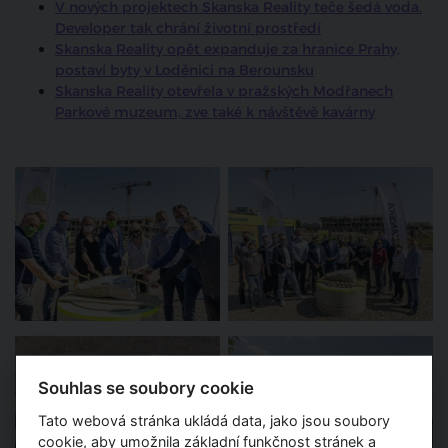
V nových projektech Skanska Reality teče šedá voda.
Developer tak chrání životní prostředí
Skanska Reality opět expanduje za hranice Prahy,
postaví byty v Loděnici na Berounsku
Skanska Reality otevřela v pražských Modřanech
Parkové muzeum, zve také k návštěvě kavárny
Souhlas se soubory cookie
Tato webová stránka ukládá data, jako jsou soubory
cookie, aby umožnila základní funkčnost stránek a