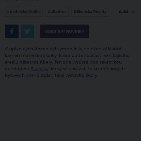
#mateřská školka
#albatros
#Skanska Reality
další
#Kbely
ODEBÍRAT NOVINKY
V uplynulých dnech byl symbolicky položen základní
kámen mateřské školky, která bude součástí vznikajícího
areálu Albatros Kbely. Ten zde vyrůstá pod taktovkou
developera
Skanska
, který se zavázal, že kromě nových
bytových domů zajistí také výstavbu školy.