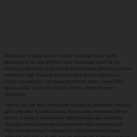
Stavba první etapy areálu včetně mateřské školy bude
dokončena do léta příštího roku. Developer slíbil, že jak
školku se zahradou a pozemek pod stavbou převede poté na
městskou část. Bude se tedy jednat o školku městskou,
nikoliv soukromou. Fungovat by mohla začít v roce 2023,
tedy v době, kdy se do lokality začnou stěhovat první
obyvatelé.
„Velmi nás těší, když developer naslouchá potřebám města a
jeho obyvatel. Součástí areálu budou také velkorysé zelené
plochy a veřejná prostranství, která Skanska po ukončení
výstavby rovněž převede do vlastnictví naší městské části.
Péče o tento veřejný majetek pro nás znamená závazek,