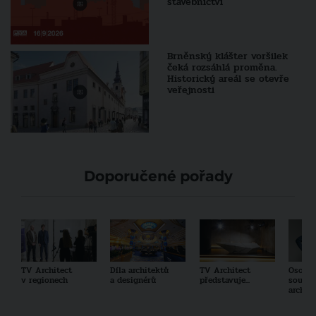
stavebnictví
Brněnský klášter voršilek
čeká rozsáhlá proměna.
Historický areál se otevře
veřejnosti
Doporučené pořady
TV Architect
Díla architektů
TV Architect
Osobno
v regionech
a designérů
představuje...
součas
archit