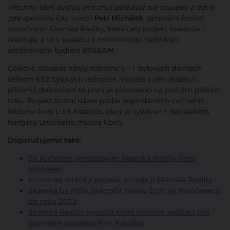
všechny, kteří budou mít chuť potkávat své sousedy a trávit
zde společný čas,“
uvedl
Petr Michálek
, generální ředitel
společnosti Skanska Reality, která celý projekt investuje i
realizuje, a to v souladu s mezinárodní certifikací
udržitelného bydlení BREEAM.
Celkově Albatros Kbely nabídne v 11 bytových domech
celkem 652 bytových jednotek. Vyroste v pěti etapách,
přičemž dokončení té první je plánováno na podzim příštího
roku. Projekt dostal název podle legendárního cvičného
letounu Aero L-39 Albatros, který je vystaven v nedalekém
hangáru Leteckého muzea Kbely.
Doporučujeme také:
TV Architect představuje: Skanska Reality (Petr
Michálek)
Kolbenka vstává z popela, oživuje ji Skanska Reality
Skanska by měla dokončit novou čtvrť ve Vysočanech
do roku 2023
Skanska Reality spustila první mobilní aplikaci pro
obyvatele projektu Port Karolína