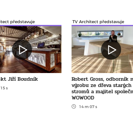
itect představuje
TV Architect představuje
kt Jiří Boudník
Robert Gross, odborník 
výrobu ze dřeva starých
15 s
stromů a majitel společn
WOWOOD
14 m 07 s