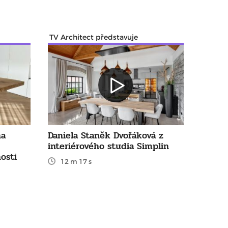
TV Architect představuje
na
Daniela Staněk Dvořáková z
interiérového studia Simplin
osti
12 m 17 s