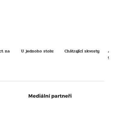
ct na
U jednoho stolu
Chátrající skvosty
Architekti no
generace
Mediální partneři