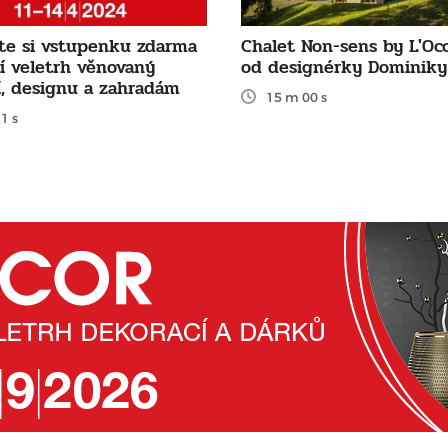
te si vstupenku zdarma
Chalet Non-sens by L'Oc
ní veletrh věnovaný
od designérky Dominiky
í, designu a zahradám
15 m 00 s
1 s