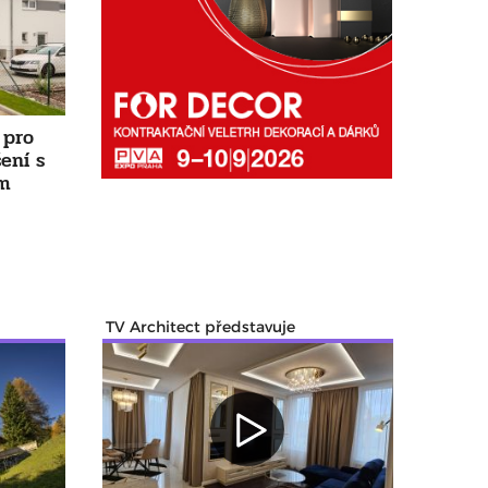
 pro
ení s
em
TV Architect představuje