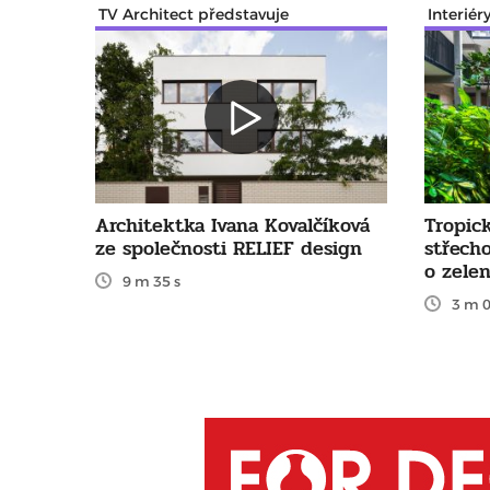
TV Architect představuje
Interiér
Architektka Ivana Kovalčíková
Tropic
ze společnosti RELIEF design
střech
o zelen
9 m 35 s
3 m 0