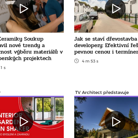
Keramiky Soukup
Jak se staví dřevostavba
vil nové trendy a
developery: Efektivní řeš
nost výběru materiálů v
pevnou cenou i termín
perských projektech
4 m 53 s
1 s
y
TV Architect představuje