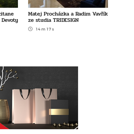
citane
Matej Procházka a Radim Vavřík
 Devoty
ze studia TRIDESIGN
14 m 17 s