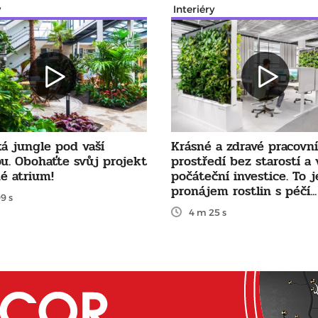
y
Interiéry
ká jungle pod vaší
Krásné a zdravé pracovní
ou. Obohaťte svůj projekt
prostředí bez starostí a 
é atrium!
počáteční investice. To j
pronájem rostlin s péčí...
9 s
4 m 25 s