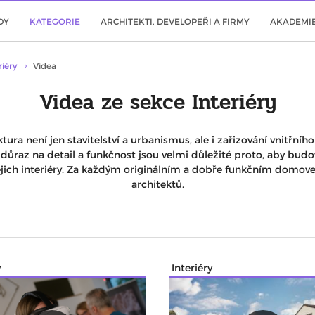
DY
KATEGORIE
ARCHITEKTI, DEVELOPEŘI A FIRMY
AKADEMI
riéry
Videa
Videa ze sekce Interiéry
tura není jen stavitelství a urbanismus, ale i zařizování vnitřní
 důraz na detail a funkčnost jsou velmi důležité proto, aby bud
ich interiéry. Za každým originálním a dobře funkčním domovem
architektů.
y
Interiéry