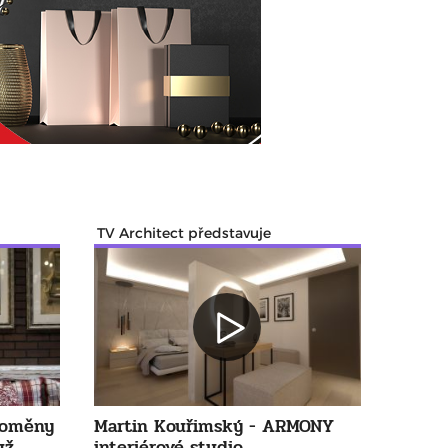
TV Architect představuje
roměny
Martin Kouřimský - ARMONY
už
interiérové studio