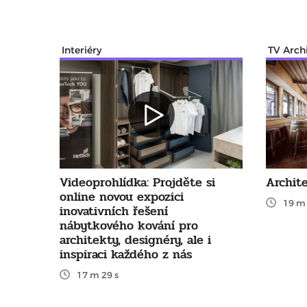
Interiéry
TV Arch
Videoprohlídka: Projděte si
Archite
online novou expozici
19 m 
inovativních řešení
nábytkového kování pro
architekty, designéry, ale i
inspiraci každého z nás
17 m 29 s