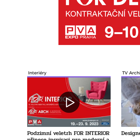
Interiéry
TV Arch
Podzimní veletrh FOR INTERIOR
Design
přinese inspiraci pro moderní a