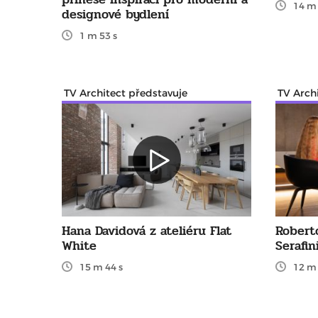
14 m 
designové bydlení
1 m 53 s
TV Architect představuje
TV Arch
Hana Davidová z ateliéru Flat
Robert
White
Serafin
15 m 44 s
12 m 