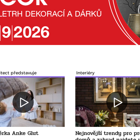
itect představuje
Interiéry
érka Anke Glut
Nejnovější trendy pro p
domů a zahrad najdete 