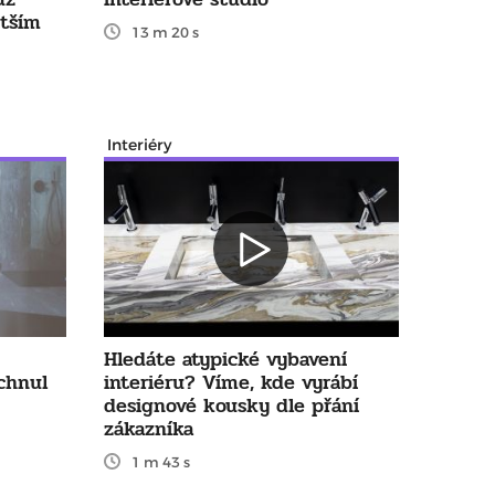
tším
13 m 20 s
Interiéry
Hledáte atypické vybavení
chnul
interiéru? Víme, kde vyrábí
designové kousky dle přání
zákazníka
1 m 43 s