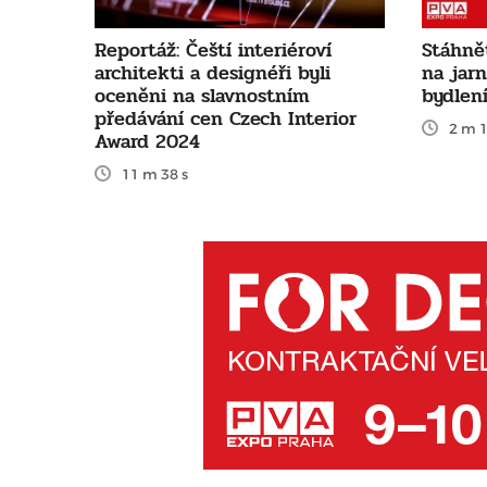
Reportáž: Čeští interiéroví
Stáhně
architekti a designéři byli
na jar
oceněni na slavnostním
bydlen
předávání cen Czech Interior
2 m 1
Award 2024
11 m 38 s