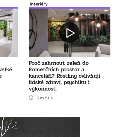
Interiéry
Proč zahrnout zeleň do
velké
komerčních prostor a
e
kanceláří? Rostliny ovlivňují
lidské zdraví, psychiku i
výkonnost.
5 m 51 s