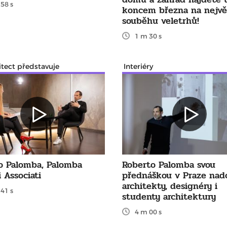
58 s
koncem března na nejvě
souběhu veletrhů!
1 m 30 s
itect představuje
Interiéry
o Palomba, Palomba
Roberto Palomba svou
i Associati
přednáškou v Praze nad
architekty, designéry i
41 s
studenty architektury
4 m 00 s