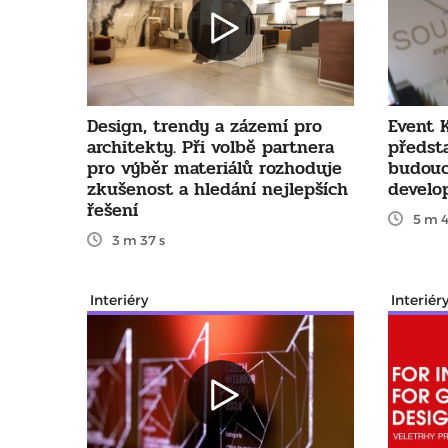
Design, trendy a zázemí pro
Event 
architekty. Při volbě partnera
předsta
pro výběr materiálů rozhoduje
budouc
zkušenost a hledání nejlepších
develo
řešení
5 m 4
3 m 37 s
Interiéry
Interiér