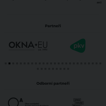
archit
Partneři
Odborní partneři