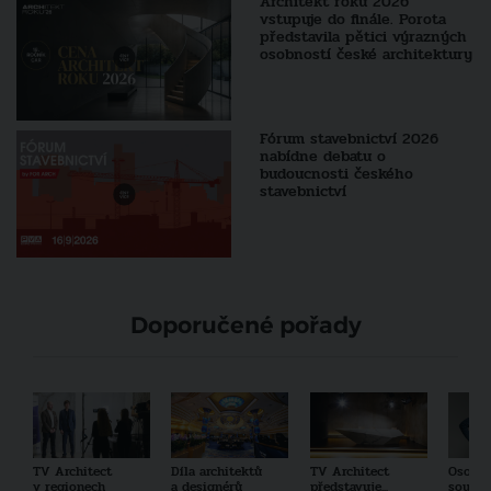
Architekt roku 2026
vstupuje do finále. Porota
představila pětici výrazných
osobností české architektury
Fórum stavebnictví 2026
nabídne debatu o
budoucnosti českého
stavebnictví
Doporučené pořady
TV Architect
Díla architektů
TV Architect
Osobno
v regionech
a designérů
představuje...
součas