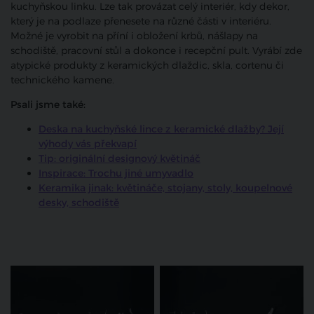
kuchyňskou linku. Lze tak provázat celý interiér, kdy dekor,
který je na podlaze přenesete na různé části v interiéru.
Možné je vyrobit na příní i obložení krbů, nášlapy na
schodiště, pracovní stůl a dokonce i recepční pult. Vyrábí zde
atypické produkty z keramických dlaždic, skla, cortenu či
technického kamene.
Psali jsme také:
Deska na kuchyňské lince z keramické dlažby? Její
výhody vás překvapí
Tip: originální designový květináč
Inspirace: Trochu jiné umyvadlo
Keramika jinak: květináče, stojany, stoly, koupelnové
desky, schodiště