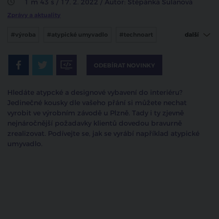
1 m 43 s / 17. 2. 2022 / Autor: Štěpánka Šulanová
Zprávy a aktuality
#výroba
#atypické umyvadlo
#technoart
další
#ProCeram
#umyvadlo
#výroba na míru
ODEBÍRAT NOVINKY
Hledáte atypcké a designové vybavení do interiéru?
Jedinečné kousky dle vašeho přání si můžete nechat
vyrobit ve výrobním závodě u Plzně. Tady i ty zjevně
nejnáročnější požadavky klientů dovedou bravurně
zrealizovat. Podívejte se, jak se vyrábí například atypické
umyvadlo.