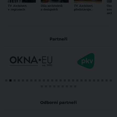
TV Architect
Díla architektů
TV Architect
Osobno
v regionech
a designérů
představuje...
součas
archit
Partneři
Odborní partneři