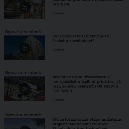
pro život
Článek
Bytové a rezidenční projekty
Jsou dřevostavby budoucností
českého stavebnictví?
Článek
Bytové a rezidenční projekty
Novinky na poli dřevostaveb a
energetického bydlení představí již
brzy souběh veletrhů FOR PASIV a
FOR WOOD
Článek
Bytové a rezidenční projekty
Odstartovala druhá etapa unikátního
projektu Modřanský cukrovar.
Standardem jsou technologie