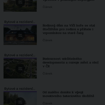
Článek
Bytové a rezidenční projekty
Rodinný dům na Vlčí hoře se stal
útočištěm pro rodinu a přátele i
vzpomínkou na staré časy
Článek
Bytové a rezidenční projekty
Budoucnost udržitelného
developmentu a rozvoje měst a obcí
v ČR
Článek
Bytové a rezidenční projekty
Od malého domku k vývoji
inovativního bateriového úložiště
Článek