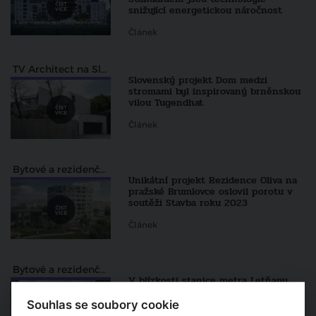
snižující energetickou náročnost
Článek
TV Architect na Slovensku
Slovenský projekt Dom medzi
stromami byl inspirovaný brněnskou
vilou Tugendhat
Článek
Bytové a rezidenční projekty
Unikátní projekt Rezidence Oliva na
pražské Brumlovce oslovil porotu v
soutěži Stavba roku 2023
Článek
Bytové a rezidenční projekty
V blízkosti stanice metra Letňany
vyroste moderní a udržitelná čtvrť,
která bude ekologická a soběstačná
Souhlas se soubory cookie