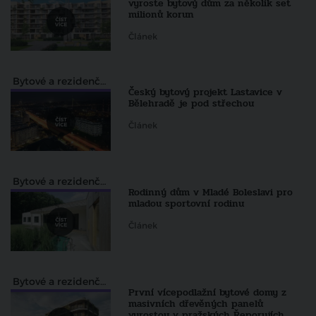
vyroste bytový dům za několik set
milionů korun
Článek
Bytové a rezidenční projekty
Český bytový projekt Lastavice v
Bělehradě je pod střechou
Článek
Bytové a rezidenční projekty
Rodinný dům v Mladé Boleslavi pro
mladou sportovní rodinu
Článek
Bytové a rezidenční projekty
První vícepodlažní bytové domy z
masivních dřevěných panelů
vyrostou v pražských Řeporyjích