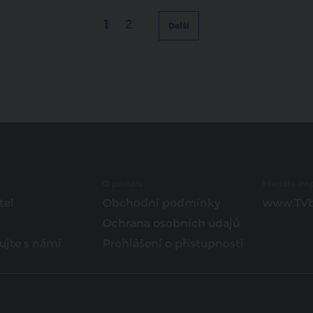
1
2
Další
O portálu
Hledáte insp
tel
Obchodní podmínky
www.TVb
Ochrana osobních údajů
ujte s námi
Prohlášení o přístupnosti