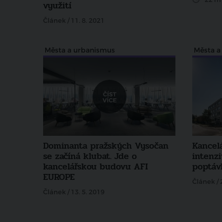
využití
Článek / 11. 8. 2021
Města a urbanismus
Města a
Dominanta pražských Vysočan
Kancelá
se začíná klubat. Jde o
intenz
kancelářskou budovu AFI
poptáv
EUROPE
Článek / 
Článek / 13. 5. 2019