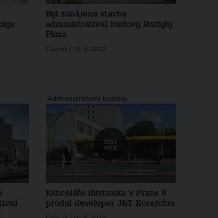
Byl zahájena stavba
kaya
administrativní budovy Roztyly
Plaza
Článek / 12. 5. 2022
Administrativní budovy
h
Kanceláře Rustonka v Praze 8
tivní
prodal developer J&T Korejcům
Článek / 30. 5. 2019