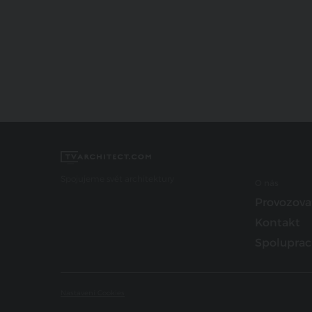
Spojujeme svět architektury
O nás
Provozova
Kontakt
Spoluprac
Nastavení Cookies