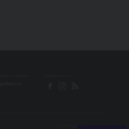
iraci pro bydlení?
Sledujte nás na
ydleni.cz
© 2026 Living Media s.r.o.