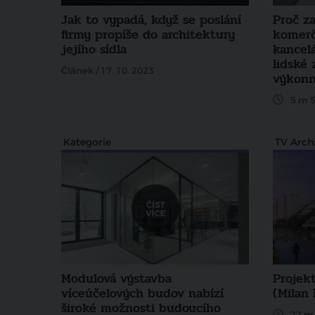
Jak to vypadá, když se poslání
Proč z
firmy propíše do architektury
komerč
jejího sídla
kancelá
lidské 
Článek / 17. 10. 2023
výkonn
5 m 5
Kategorie
TV Arch
Modulová výstavba
Projek
víceúčelových budov nabízí
(Milan
široké možnosti budoucího
22 m 