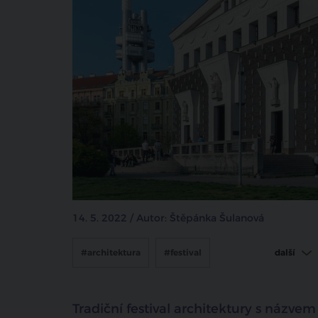
14. 5. 2022 / Autor: Štěpánka Šulanová
#architektura
#festival
další
#Open House Praha
#jože plečnik
Tradiční festival architektury s náz