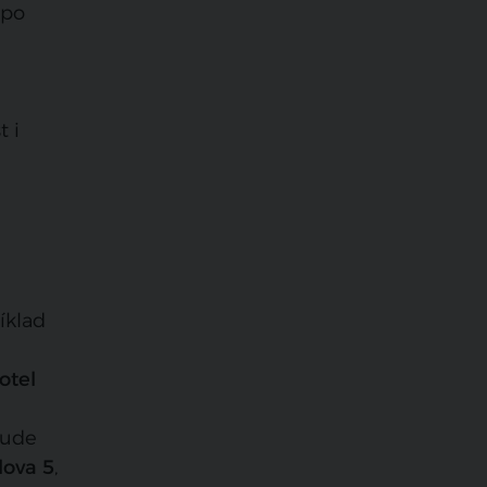
 po
t i
íklad
otel
bude
vlova 5
,