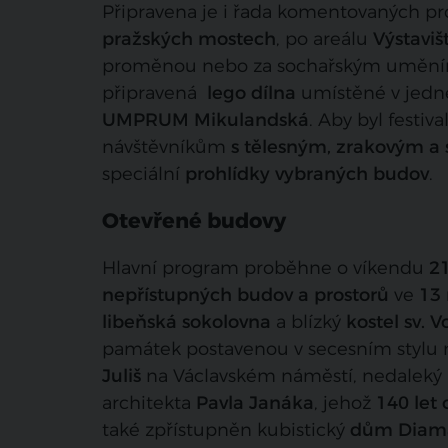
Připravena je i řada komentovaných pro
pražských mostech
, po areálu
Výstaviš
proměnou nebo za sochařským uměn
připravená
lego dílna
umístěné v jedn
UMPRUM Mikulandská
. Aby byl festiv
návštěvníkům
s tělesným, zrakovým a
speciální
prohlídky vybraných budov
.
Otevřené budovy
Hlavní program proběhne o víkendu
21
nepřístupných budov a prostorů
ve
13
libeňská sokolovna
a blízký
kostel sv. 
památek postavenou v secesním stylu 
Juliš
na Václavském náměstí, nedaleký
architekta
Pavla Janáka
, jehož
140 let
také zpřístupněn kubistický
dům Diam