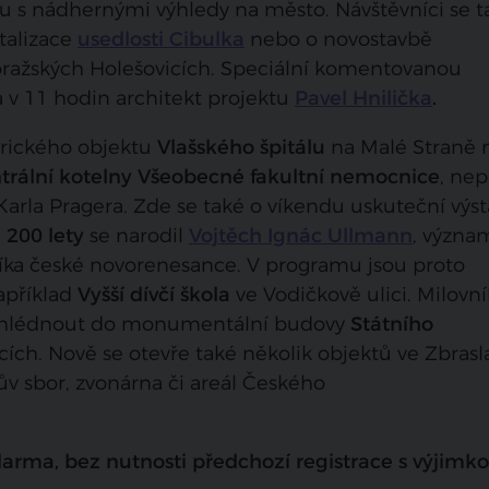
asu s nádhernými výhledy na město. Návštěvníci se t
talizace
usedlosti Cibulka
nebo o novostavbě
ražských Holešovicích. Speciální komentovanou
 v 11 hodin architekt projektu
Pavel Hnilička
.
orického objektu
Vlašského špitálu
na Malé Straně 
trální kotelny Všeobecné fakultní nemocnice
, nepř
arla Pragera. Zde se také o víkendu uskuteční výst
d
200 lety
se narodil
Vojtěch Ignác Ullmann
, význa
íka české novorenesance. V programu jsou proto
například
Vyšší dívčí škola
ve Vodičkově ulici. Milovní
nahlédnout do monumentální budovy
Státního
cích. Nově se otevře také několik objektů ve Zbrasla
v sbor, zvonárna či areál Českého
arma, bez nutnosti předchozí registrace s výjimk