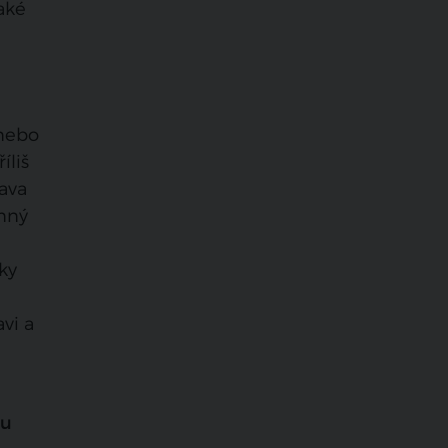
aké
nebo
íliš
ava
mný
ky
vi a
ou