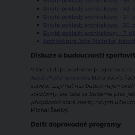
Skryté poklady architektury - 33. d
Skryté poklady architektury - 32. 
Skryté poklady architektury - 31. 
Skryté poklady architektury - 30. 
Skryté poklady architektury - 7. dí
Architektura Jože Plečnika| Národ
Diskuze o budoucnosti sportoviš
V rámci doprovodného programu se v ú
Aneb Praha sportovní
, která otevře řa
staveb. „
Zajímat nás budou nejen okolno
sokolovny, ale také se budeme ptát, jak
přizpůsobit staré stavby novým účelů
Michal Šedivý
.
Další doprovodné programy