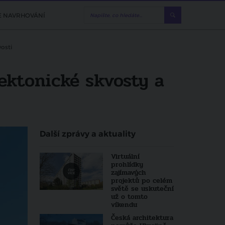
E NAVRHOVÁNÍ
osti
ektonické skvosty a
Další zprávy a aktuality
Virtuální
prohlídky
zajímavých
projektů po celém
světě se uskuteční
už o tomto
víkendu
Česká architektura