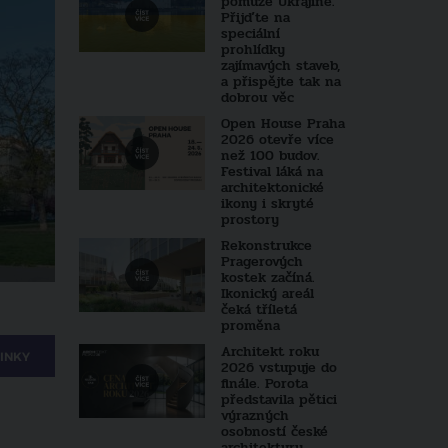
pomůže Ukrajině.
Přijďte na
speciální
prohlídky
zajímavých staveb,
a přispějte tak na
dobrou věc
Open House Praha
2026 otevře více
než 100 budov.
Festival láká na
architektonické
ikony i skryté
prostory
Rekonstrukce
Pragerových
kostek začíná.
Ikonický areál
čeká tříletá
proměna
Architekt roku
INKY
2026 vstupuje do
finále. Porota
představila pětici
výrazných
osobností české
architektury