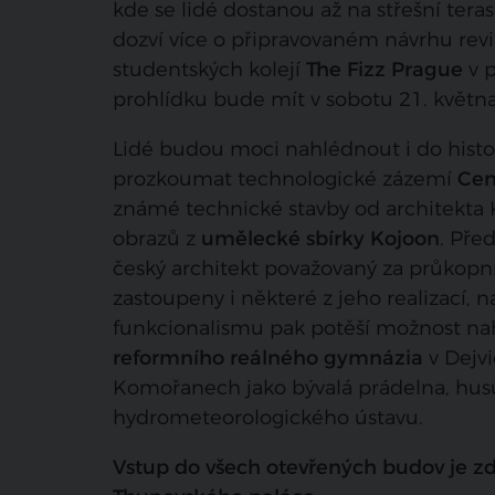
kde se lidé dostanou až na střešní ter
dozví více o připravovaném návrhu revi
studentských kolejí
The Fizz Prague
v p
prohlídku bude mít v sobotu 21. května
Lidé budou moci nahlédnout i do hist
prozkoumat technologické zázemí
Cen
známé technické stavby od architekta K
obrazů z
umělecké sbírky Kojoon
. Pře
český architekt považovaný za průkopn
zastoupeny i některé z jeho realizací, 
funkcionalismu pak potěší možnost 
reformního reálného gymnázia
v Dejvi
Komořanech jako bývalá prádelna, husů
hydrometeorologického ústavu.
Vstup do všech otevřených budov je zd