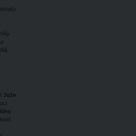
i
tivalu
níky
 a
říká
t
Jože
oci
jšího
ostí.
é