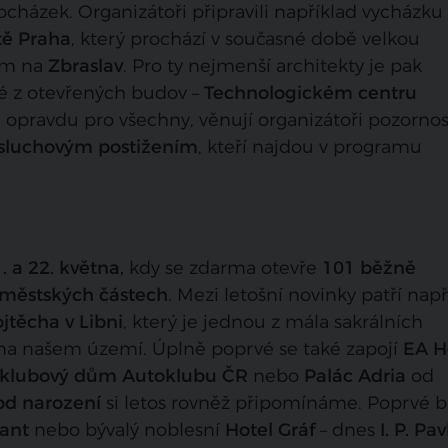
cházek. Organizátoři připravili například vycházku
tě Praha
, který prochází v současné době velkou
ím na
Zbraslav
. Pro ty nejmenší architekty je pak
é z otevřených budov –
Technologickém centru
al opravdu pro všechny, věnují organizátoři pozornos
 sluchovým postižením
, kteří najdou v programu
. a 22. května,
kdy
se zdarma otevře
101 běžně
 městských částech
. Mezi letošní novinky patří např
Vojtěcha
v Libni
, který je jednou z mála sakrálních
na našem území. Úplně poprvé se také zapojí
EA H
klubový dům Autoklubu ČR
nebo
Palác Adria
od
 od narození
si letos rovněž připomínáme. Poprvé 
ant
nebo bývalý noblesní
Hotel Gráf
– dnes
I. P. Pa