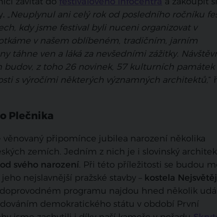
íci zavítat do
festivalového infocentra
a zakoupit s
y
.
„
Neuplynul ani celý rok od posledního ročníku fes
ech, kdy jsme festival byli nuceni organizovat v
potkáme v našem oblíbeném, tradičním, jarním
y táhne ven a láká za nevšedními zážitky. Návštěv
h budov, z toho 26 novinek, 57 kulturních památek
osti s výročími některých významných architektů,
“ 
ho Plečnika
 věnovaný připomínce jubilea narození několika
kých zemích. Jedním z nich je i slovinský architek
 od svého narození
. Při této příležitosti se budou m
jeho nejslavnější pražské stavby –
kostela Nejsvětě
v doprovodném programu najdou hned několik udál
udováním demokratického státu v období První
hy jsme zachytili i díky naší kameře v pořadu
Skryt