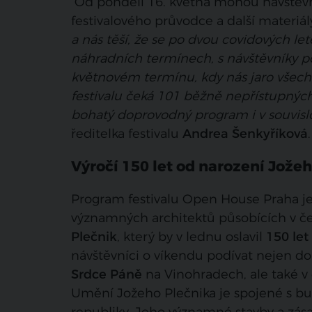
Od pondělí 16. května mohou návštěvn
festivalového průvodce a další materiál
a nás těší, že se po dvou covidových let
náhradních termínech, s návštěvníky 
květnovém termínu, kdy nás jaro všechn
festivalu čeká 101 běžně nepřístupnýc
bohatý doprovodný program i v souvisl
ředitelka festivalu
Andrea Šenkyříková
.
Výročí 150 let od narození Jože
Program festivalu Open House Praha je
významných architektů působících v čes
Plečnik
, který by v lednu oslavil
150 let
návštěvníci o víkendu podívat nejen do 
Srdce Páně
na Vinohradech, ale také 
Umění Jožeho Plečnika je spojené s b
republiky. Jeho významné stavby a zása