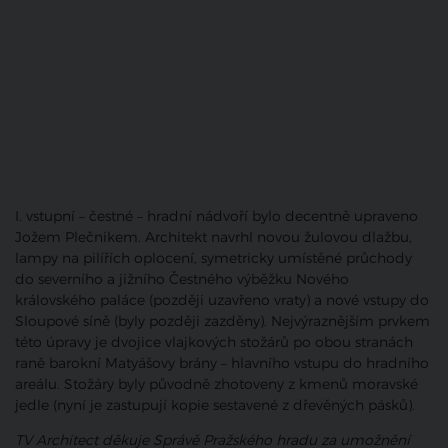
I. vstupní – čestné – hradní nádvoří bylo decentně upraveno
Jožem Plečnikem. Architekt navrhl novou žulovou dlažbu,
lampy na pilířích oplocení, symetricky umístěné průchody
do severního a jižního Čestného výběžku Nového
královského paláce (později uzavřeno vraty) a nové vstupy do
Sloupové síně (byly později zazděny). Nejvýraznějším prvkem
této úpravy je dvojice vlajkových stožárů po obou stranách
raně barokní Matyášovy brány – hlavního vstupu do hradního
areálu. Stožáry byly původně zhotoveny z kmenů moravské
jedle (nyní je zastupují kopie sestavené z dřevěných pásků).
TV Architect děkuje Správě Pražského hradu za umožnění