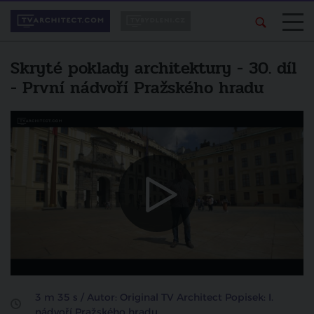
Skryté poklady architektury - 30. díl
- První nádvoří Pražského hradu
Líbí se vám pořad?
Další video
Sdílejte ho svým
Skryté poklady architektury - Třetí
přátelům.
nádvoří Pražského hradu
zrušit
sdílet na facebooku
3 m 35 s / Autor: Original TV Architect Popisek: I.
nádvoří Pražského hradu