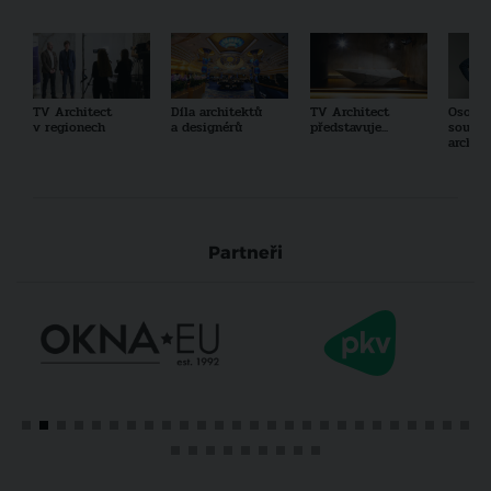
TV Architect
Díla architektů
TV Architect
Osobno
v regionech
a designérů
představuje...
součas
archit
Partneři