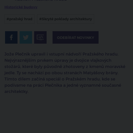
Historické budovy
#pražský hrad
#Skryté poklady architektury
ODEBÍRAT NOVINKY
Jože Plečnik upravil i vstupní nádvoří Pražského hradu.
Nejvýraznějším prvkem úpravy je dvojice vlajkových
stožárů, které byly původně zhotoveny z kmenů moravské
jedle. Ty se nachází po obou stranách Matyášovy brány.
Tímto dílem začíná speciál o Pražském hradu, kde se
podívame na práci Plečnika a jedné vyznamné současné
architektky.