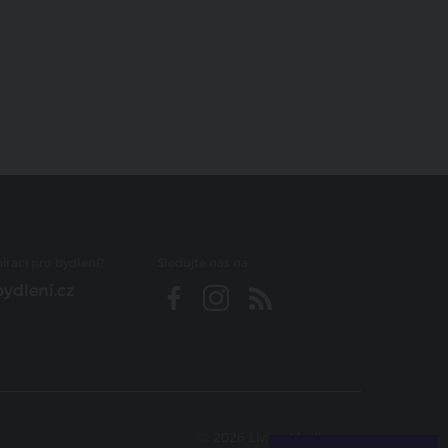
iraci pro bydlení?
Sledujte nás na
ydleni.cz
© 2026 Living Media s.r.o.