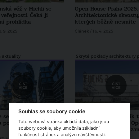
nská věž v Michli se
Open House Praha 2025:
 veřejnosti. Čeká ji
Architektonické skvosty
ní prohlídka
kterých běžně nesmíte
8. 9. 2025
Článek / 16. 4. 2025
 aktuality
Souhlas se soubory cookie
e se po stopách Franze
Jubilejní desátý ročník t
 poznejte místa, kde žil
architektonické akce O
Tato webová stránka ukládá data, jako jsou
House Praha se letos za
soubory cookie, aby umožnila základní
významná výročí
funkčnost stránek a analýzu návštěvnosti.
27. 4. 2024