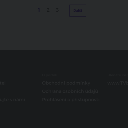
1
2
3
Další
O portálu
Hledáte insp
tel
Obchodní podmínky
www.TVb
Ochrana osobních údajů
ujte s námi
Prohlášení o přístupnosti