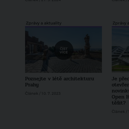
Zprávy a aktuality
Zprávy a
Poznejte v létě architekturu
Je pře
Prahy
otevře
novinky
Článek / 10. 7. 2023
Open 
těšit?
Článek / 