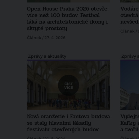
Open House Praha 2026 otevře
Vodáre
více než 100 budov. Festival
otevírá
láká na architektonické ikony i
nevšed
skryté prostory
Článek / 
Článek / 27. 4. 2026
Zprávy a aktuality
Zprávy a
Nová oranžerie i Fantova budova
Vydejt
se staly hlavními lákadly
Kafky a
festivalu otevřených budov
a tvořil
Článek / 21. 5. 2024
Článek / 