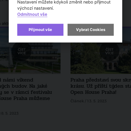
Nastavení můžete kdykoli změnit nebo přijmout
Článek / 10. 4. 2024
výchozí nastavení.
Odmítnout vše
 aktuality
Zprávy a aktuality
Přijmout vše
Vybrat Cookies
d námi víkend
Praha představí svou sk
ných budov. Na jaké
krásu. Už příští týden st
 se v rámci festivalu
Open House Praha!
House Praha můžeme
Článek / 13. 5. 2023
18. 5. 2023