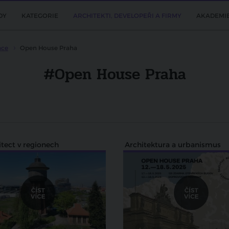
DY
KATEGORIE
ARCHITEKTI, DEVELOPEŘI A FIRMY
AKADEMI
ace
Open House Praha
#Open House Praha
itect v regionech
Architektura a urbanismus