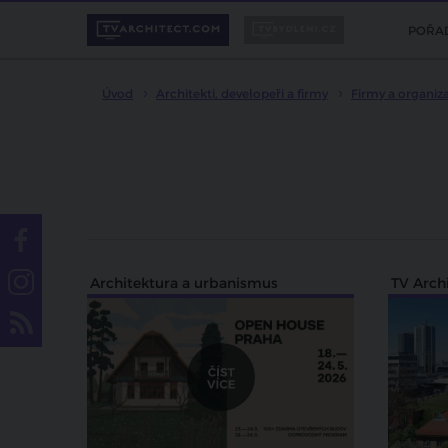
POŘA
Úvod
Architekti, developeři a firmy
Firmy a organiz
Architektura a urbanismus
TV Arch