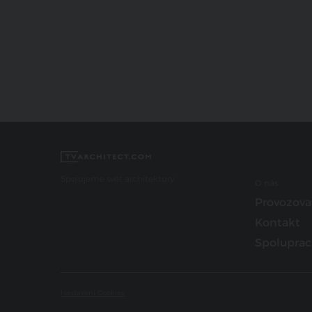
Spojujeme svět architektury
O nás
Provozova
Kontakt
Spoluprac
Nastavení Cookies