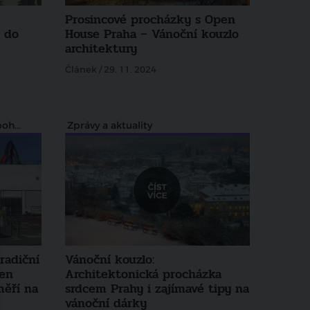
Prosincové procházky s Open
, do
House Praha – Vánoční kouzlo
architektury
Článek / 29. 11. 2024
Skryté poklady architektury pohledem Zdeňka Lukeše
Zprávy a aktuality
radiční
Vánoční kouzlo:
pen
Architektonická procházka
měří na
srdcem Prahy i zajímavé tipy na
vánoční dárky