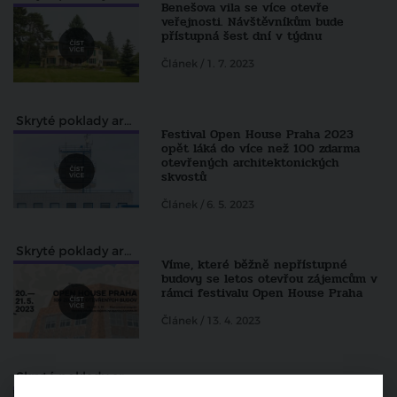
Benešova vila se více otevře
veřejnosti. Návštěvníkům bude
přístupná šest dní v týdnu
Článek / 1. 7. 2023
Skryté poklady architektury pohledem Zdeňka Lukeše
Festival Open House Praha 2023
opět láká do více než 100 zdarma
otevřených architektonických
skvostů
Článek / 6. 5. 2023
Skryté poklady architektury pohledem Zdeňka Lukeše
Víme, které běžně nepřístupné
budovy se letos otevřou zájemcům v
rámci festivalu Open House Praha
Článek / 13. 4. 2023
Skryté poklady architektury pohledem Zdeňka Lukeše
Zahrady brněnských vil Tugendhat a