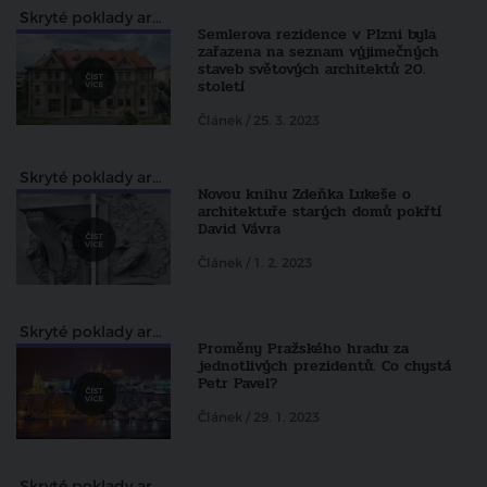
Skryté poklady architektury pohledem Zdeňka Lukeše
Semlerova rezidence v Plzni byla
zařazena na seznam výjimečných
staveb světových architektů 20.
století
Článek / 25. 3. 2023
Skryté poklady architektury pohledem Zdeňka Lukeše
Novou knihu Zdeňka Lukeše o
architektuře starých domů pokřtí
David Vávra
Článek / 1. 2. 2023
Skryté poklady architektury pohledem Zdeňka Lukeše
Proměny Pražského hradu za
jednotlivých prezidentů. Co chystá
Petr Pavel?
Článek / 29. 1. 2023
Skryté poklady architektury pohledem Zdeňka Lukeše