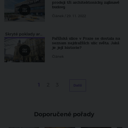
prodeji tři architektonicky zajímavé
budovy
Článek / 29. 11. 2022
Skryté poklady architektury pohledem Zdeňka Lukeše
Pařížská ulice v Praze se dostala na
seznam nejdražších ulic světa. Jaká
je její historie?
Článek
1
2
3
Další
Doporučené pořady