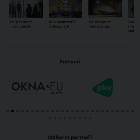
TV Architect
Díla architektů
TV Architect
Osobno
v regionech
a designérů
představuje...
součas
archit
Partneři
Odborní partneři