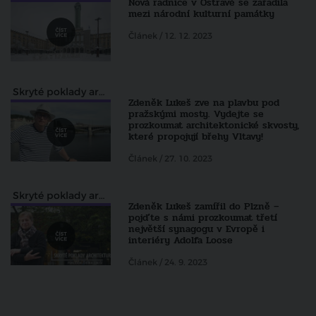
Nová radnice v Ostravě se zařadila
mezi národní kulturní památky
Článek / 12. 12. 2023
Skryté poklady architektury pohledem Zdeňka Lukeše
Zdeněk Lukeš zve na plavbu pod
pražskými mosty. Vydejte se
prozkoumat architektonické skvosty,
které propojují břehy Vltavy!
Článek / 27. 10. 2023
Skryté poklady architektury pohledem Zdeňka Lukeše
Zdeněk Lukeš zamířil do Plzně –
pojďte s námi prozkoumat třetí
největší synagogu v Evropě i
interiéry Adolfa Loose
Článek / 24. 9. 2023