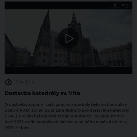
7 m 13 s
Dostavba katedrály sv. Víta
O dostavbě západní části gotické katedrály bylo rozhodnuto v
polovině XIX. století po zřízení Jednoty pro dostavění katedrály
(1842). Projekt byl nejprve zadán Krannerovi, po jeho smrti v
roce 1871 v díle pokračoval Mocker a na něho navázal od roku
1901 Hilbert.