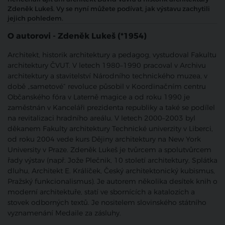
Zdeněk Lukeš. Vy se nyní můžete podívat, jak výstavu zachytili
jejich pohledem.
O autorovi - Zdeněk Lukeš (*1954)
Architekt, historik architektury a pedagog, vystudoval Fakultu
architektury ČVUT. V letech 1980–1990 pracoval v Archivu
architektury a stavitelství Národního technického muzea, v
době „sametové“ revoluce působil v Koordinačním centru
Občanského fóra v Laterně magice a od roku 1990 je
zaměstnán v Kanceláři prezidenta republiky a také se podílel
na revitalizaci hradního areálu. V letech 2000–2003 byl
děkanem Fakulty architektury Technické univerzity v Liberci,
od roku 2004 vede kurs Dějiny architektury na New York
University v Praze. Zdeněk Lukeš je tvůrcem a spolutvůrcem
řady výstav (např. Jože Plečnik, 10 století architektury, Splátka
dluhu, Architekt E. Králíček, Český architektonický kubismus,
Pražský funkcionalismus). Je autorem několika desítek knih o
moderní architektuře, statí ve sbornících a katalozích a
stovek odborných textů. Je nositelem slovinského státního
vyznamenání Medaile za zásluhy.