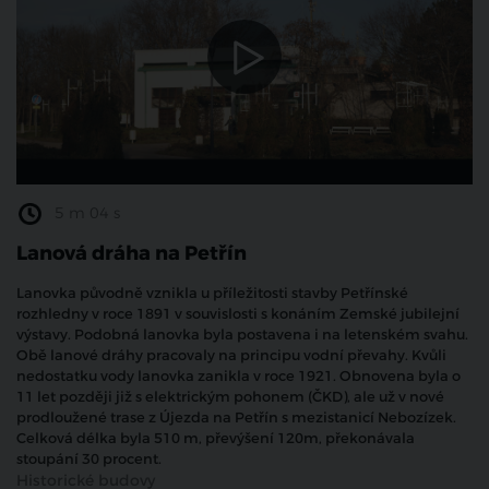
5 m 04 s
Lanová dráha na Petřín
Lanovka původně vznikla u příležitosti stavby Petřínské
rozhledny v roce 1891 v souvislosti s konáním Zemské jubilejní
výstavy. Podobná lanovka byla postavena i na letenském svahu.
Obě lanové dráhy pracovaly na principu vodní převahy. Kvůli
nedostatku vody lanovka zanikla v roce 1921. Obnovena byla o
11 let později již s elektrickým pohonem (ČKD), ale už v nové
prodloužené trase z Újezda na Petřín s mezistanicí Nebozízek.
Celková délka byla 510 m, převýšení 120m, překonávala
stoupání 30 procent.
Historické budovy