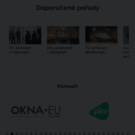
Doporučené pořady
TV Architect
Díla architektů
TV Architect
Osobno
v regionech
a designérů
představuje...
součas
archit
Partneři