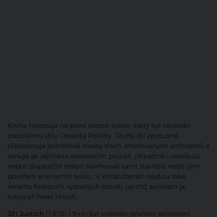
Kniha navazuje na první svazek edice, který byl věnován
osobitému dílu Osvalda Polívky. Druhý díl postupně
představuje jednotlivé stavby třech zmiňovaných architektů a
věnuje se zejména dekoracím průčelí, případně i vestibulů,
neboť dispoziční řešení navrhovali sami stavitelé nebo jimi
pověření anonymní tvůrci. V knize čtenáři najdou také
mnoho fotografií vybraných staveb, jejichž autorem je
fotograf Pavel Hroch.
Jiří Justich
(1876–1944) byl ovlivněn prvními secesními