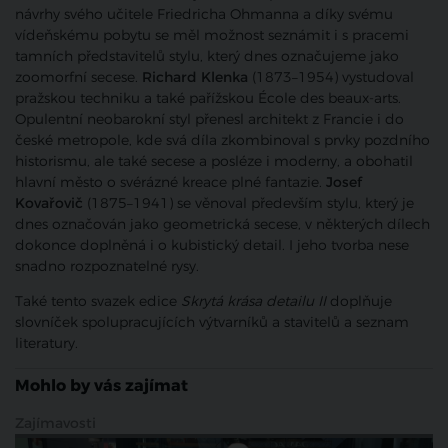
návrhy svého učitele Friedricha Ohmanna a díky svému
vídeňskému pobytu se měl možnost seznámit i s pracemi
tamních představitelů stylu, který dnes označujeme jako
zoomorfní secese.
Richard Klenka
(1873–1954) vystudoval
pražskou techniku a také pařížskou École des beaux-arts.
Opulentní neobarokní styl přenesl architekt z Francie i do
české metropole, kde svá díla zkombinoval s prvky pozdního
historismu, ale také secese a posléze i moderny, a obohatil
hlavní město o svérázné kreace plné fantazie.
Josef
Kovařovič
(1875–1941) se věnoval především stylu, který je
dnes označován jako geometrická secese, v některých dílech
dokonce doplněná i o kubistický detail. I jeho tvorba nese
snadno rozpoznatelné rysy.
Také tento svazek edice
Skrytá krása detailu II
doplňuje
slovníček spolupracujících výtvarníků a stavitelů a seznam
literatury.
Mohlo by vás zajímat
Zajímavosti