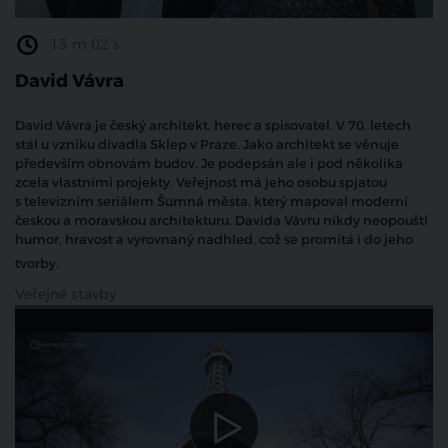
13 m 02 s
David Vávra
David Vávra je český architekt, herec a spisovatel. V 70. letech
stál u vzniku divadla Sklep v Praze. Jako architekt se věnuje
především obnovám budov. Je podepsán ale i pod několika
zcela vlastními projekty. Veřejnost má jeho osobu spjatou
s televizním seriálem Šumná města, který mapoval moderní
českou a moravskou architekturu. Davida Vávru nikdy neopouští
humor, hravost a vyrovnaný nadhled, což se promítá i do jeho
tvorby.
Veřejné stavby