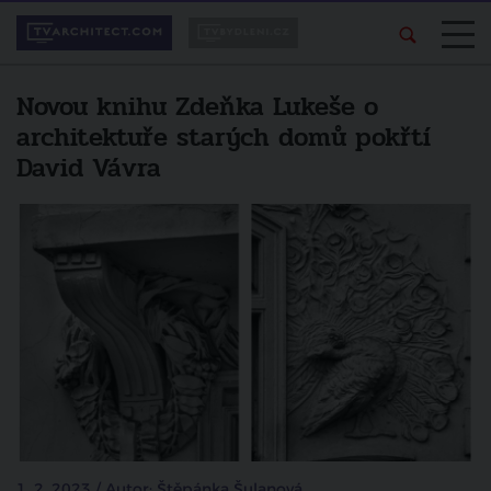
Novou knihu Zdeňka Lukeše o
architektuře starých domů pokřtí
David Vávra
1. 2. 2023 / Autor: Štěpánka Šulanová