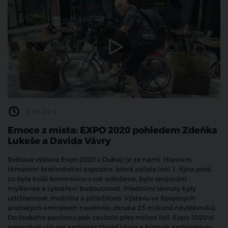
3 m 24 s
Emoce z místa: EXPO 2020 pohledem Zdeňka
Lukeše a Davida Vávry
Světová výstava Expo 2020 v Dubaji je za námi. Hlavním
tématem šestiměsíční expozice, která začala loni 1. října poté,
co byla kvůli koronaviru o rok odložena, bylo spojování
myšlenek a vytváření budoucnosti. Předními tématy byly
udržitelnost, mobilita a příležitosti. Výstavu ve Spojených
arabských emirátech navštívilo zhruba 23 milionů návštěvníků.
Do českého pavilonu pak zavítalo přes milion lidí. Expo 2020 si
nenechali ujít ani architekt David Vávra a historik architektury