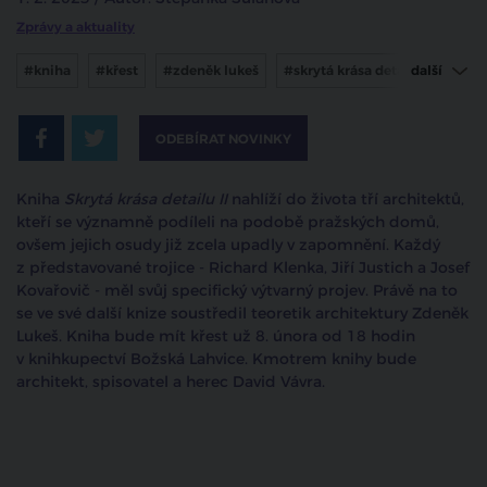
Zprávy a aktuality
#kniha
#křest
#zdeněk lukeš
#skrytá krása detailu
další
#david vávra
#architektura
#historie
ODEBÍRAT NOVINKY
Kniha
Skrytá krása detailu II
nahlíží do života tří architektů,
kteří se významně podíleli na podobě pražských domů,
ovšem jejich osudy již zcela upadly v zapomnění. Každý
z představované trojice - Richard Klenka, Jiří Justich a Josef
Kovařovič - měl svůj specifický výtvarný projev. Právě na to
se ve své další knize soustředil teoretik architektury Zdeněk
Lukeš. Kniha bude mít křest už 8. února od 18 hodin
v knihkupectví Božská Lahvice. Kmotrem knihy bude
architekt, spisovatel a herec David Vávra.