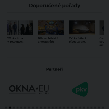
Doporučené pořady
TV Architect
Díla architektů
TV Architect
Osobno
v regionech
a designérů
představuje...
součas
archit
Partneři