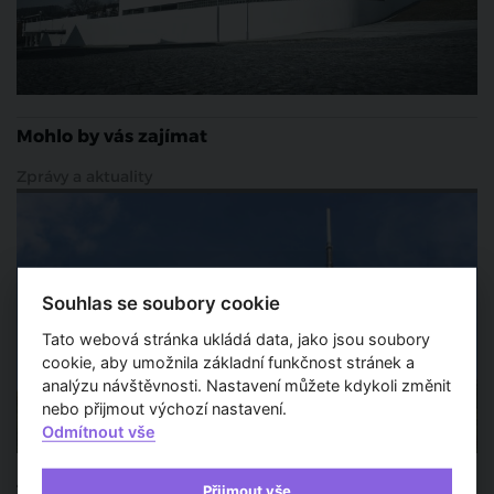
Mohlo by vás zajímat
Zprávy a aktuality
Souhlas se soubory cookie
Tato webová stránka ukládá data, jako jsou soubory
cookie, aby umožnila základní funkčnost stránek a
analýzu návštěvnosti. Nastavení můžete kdykoli změnit
nebo přijmout výchozí nastavení.
Odmítnout vše
Ještěd slaví půlstoletí zajímavou výstavou
Přijmout vše