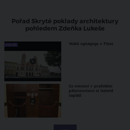
Pořad Skryté poklady architektury
pohledem Zdeňka Lukeše
Velká synagoga v Plzni
110. díl
Za svezení v pražském
páternosteru si turisté
zaplatí