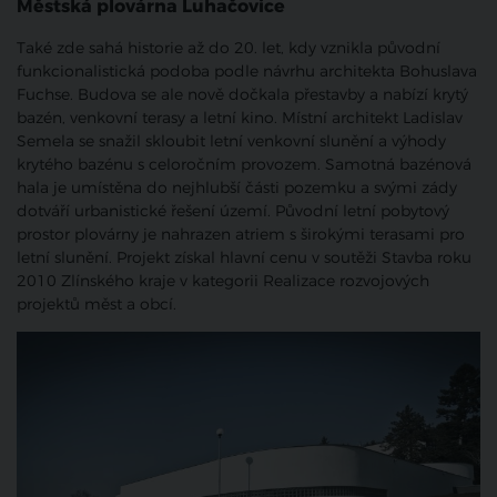
Městská plovárna Luhačovice
Také zde sahá historie až do 20. let, kdy vznikla původní
funkcionalistická podoba podle návrhu architekta Bohuslava
Fuchse. Budova se ale nově dočkala přestavby a nabízí krytý
bazén, venkovní terasy a letní kino. Místní architekt Ladislav
Semela se snažil skloubit letní venkovní slunění a výhody
krytého bazénu s celoročním provozem. Samotná bazénová
hala je umístěna do nejhlubší části pozemku a svými zády
dotváří urbanistické řešení území. Původní letní pobytový
prostor plovárny je nahrazen atriem s širokými terasami pro
letní slunění. Projekt získal hlavní cenu v soutěži Stavba roku
2010 Zlínského kraje v kategorii Realizace rozvojových
projektů měst a obcí.