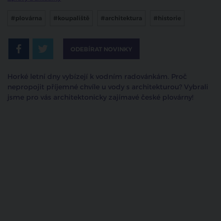
#plovárna
#koupaliště
#architektura
#historie
ODEBÍRAT NOVINKY
Horké letní dny vybízejí k vodním radovánkám. Proč
nepropojit příjemné chvíle u vody s architekturou? Vybrali
jsme pro vás architektonicky zajímavé české plovárny!