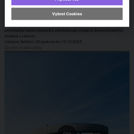
Město Liberec by si dnes již málokdo dovedl představit bez
ikonické stavby vysílače a horského hotelu. Ne nadarmo se
Vybrat Cookies
stavba na Ještědu stala v minulosti Stavbou století. Letos slaví
vysílač padesátileté výročí. Velmi odvážný futuristický návrh
architekta Karla Hubáčka představuje výstava Severočeského
muzea v Liberci.
Výstava Ještěd | 50 potrvá do 15.10.2023
Zprávy a aktuality