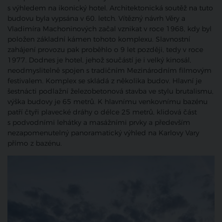
s výhledem na ikonický hotel. Architektonická soutěž na tuto
budovu byla vypsána v 60. letch. Vítězný návrh Věry a
Vladimíra Machoninových začal vznikat v roce 1968, kdy byl
položen základní kámen tohoto komplexu. Slavnostní
zahájení provozu pak proběhlo o 9 let později, tedy v roce
1977. Dodnes je hotel, jehož součástí je i velký kinosál,
neodmyslitelně spojen s tradičním Mezinárodním filmovým
festivalem. Komplex se skládá z několika budov. Hlavní je
šestnácti podlažní železobetonová stavba ve stylu brutalismu,
výška budovy je 65 metrů.
K hlavnímu venkovnímu bazénu
patří čtyři plavecké dráhy o délce 25 metrů, klidová část
s podvodními lehátky a masážními prvky a především
nezapomenutelný panoramatický výhled na Karlovy Vary
přímo z bazénu.