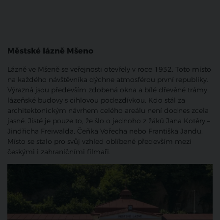
Městské lázně Mšeno
Lázně ve Mšeně se veřejnosti otevřely v roce 1932. Toto místo
na každého návštěvníka dýchne atmosférou první republiky.
Výrazná jsou především zdobená okna a bílé dřevěné trámy
lázeňské budovy s cihlovou podezdívkou. Kdo stál za
architektonickým návrhem celého areálu není dodnes zcela
jasné. Jisté je pouze to, že šlo o jednoho z žáků Jana Kotěry –
Jindřicha Freiwalda, Čeňka Vořecha nebo Františka Jandu.
Místo se stalo pro svůj vzhled oblíbené především mezi
českými i zahraničními filmaři.