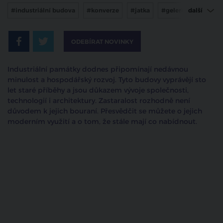
#industriální budova
#konverze
#jatka
#gelerie
další
#čtvrť emila kolbena
#vanguard prague
ODEBÍRAT NOVINKY
Industriální památky dodnes připomínají nedávnou
minulost a hospodářský rozvoj. Tyto budovy vyprávějí sto
let staré příběhy a jsou důkazem vývoje společnosti,
technologií i architektury. Zastaralost rozhodně není
důvodem k jejich bouraní. Přesvědčit se můžete o jejich
moderním využití a o tom, že stále mají co nabídnout.