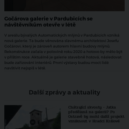
Gočárova galerie v Pardubicích se
návštěvníkům otevře v létě
V areálu bývalých Automatických mlýnů v Pardubicích vzniká
nová galerie. Ta bude věnována slavnému architektovi Josefu
Gočárovi, který je zároveň autorem hlavní budovy mlýnů.
Rekonstrukce začala v polovině roku 2020 a hotovo by mělo být
v příštím roce. Aktuálně je galerie
stavebně hotová, následovat
bude zařizování interiérů. První výstavy budou moct lidé
navštívit nejspíš v létě.
Další zprávy a aktuality
Chátrající skvosty - Jatka
předělaná na galerii? Po
Ostravě by mohl další projekt
vzniknout v Hradci Králové