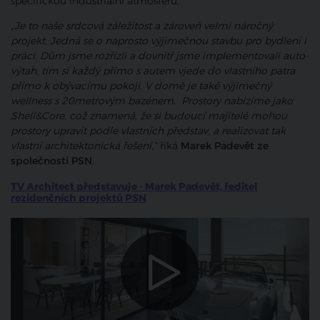
specifickou industriální atmosféru.
„Je to naše srdcová záležitost a zároveň velmi náročný
projekt. Jedná se o naprosto výjimečnou stavbu pro bydlení i
práci. Dům jsme rozřízli a dovnitř jsme implementovali auto-
výtah, tím si každý přímo s autem vjede do vlastního patra
přímo k obývacímu pokoji. V domě je také výjimečný
wellness s 20metrovým bazénem. Prostory nabízíme jako
Shell&Core, což znamená, že si budoucí majitelé mohou
prostory upravit podle vlastních představ, a realizovat tak
vlastní architektonická řešení,“
říká
Marek Padevět ze
společnosti PSN
.
TV Architect představuje - Marek Padevět, ředitel
rezidenčních projektů PSN