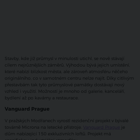
Stavby, kde již průmysl v minulosti utichl, se nově stávají
cílem nejrůznějších záměrů. Výhodou bývá jejich umístění,
které nabízí blízkost města, ale zároveň atmosféru něčeho
originálního, co v samotném centru nelze najít. Díky citlivým
přestavbám tak tyto průmyslové památky dostávají nový
vzhled i využití. Možností je mnoho od galerie, kanceláří,
bydlení až po kavárny a restaurace.
Vanguard Prague
V pražských Modřanech vyrostl rezidenční projekt v bývalé
továrně Microna na letecké přístroje.
Vanguard Prague
je
dům nabízející 150 exkluzivních loftů. Projekt má