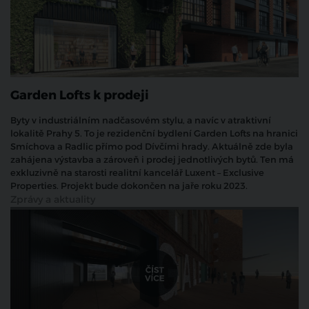
Garden Lofts k prodeji
Byty v industriálním nadčasovém stylu, a navíc v atraktivní
lokalitě Prahy 5. To je rezidenční bydlení Garden Lofts na hranici
Smíchova a Radlic přímo pod Dívčími hrady. Aktuálně zde byla
zahájena výstavba a zároveň i prodej jednotlivých bytů. Ten má
exkluzivně na starosti realitní kancelář Luxent – Exclusive
Properties. Projekt bude dokončen na jaře roku 2023.
Zprávy a aktuality