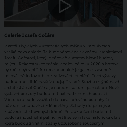
Galerie Josefa Gočára
V areálu bývalých Automatických mlýnů v Pardubicích
vzniká nová galerie. Ta bude věnována slavnému architektovi
Josefu Gočárovi, který je zároveň autorem hlavní budovy
mlýnů. Rekonstrukce začala v polovině roku 2020 a hotovo
by mělo být v příštím roce. Aktuálně je galerie stavebně
hotová, následovat bude zařizování interiérů. První výstavy
budou moct lidé navštívit nejspíš v létě. Stavbu mlýnů navrhl
architekt Josef Gočár a je národní kulturní památkou. Nové
výstavní prostory budou mít pět nadzemních podlaží.
V interiéru bude využita bílá barva, dřevěné podlahy či
původní betonové či zděné stěny. Schody do pater jsou
z původních dřevěných trámů. Po dokončení bude mít
budova industriální patinu. Vrátí se sem také historická okna,
která budou z vnitřní strany uzpůsobena současným