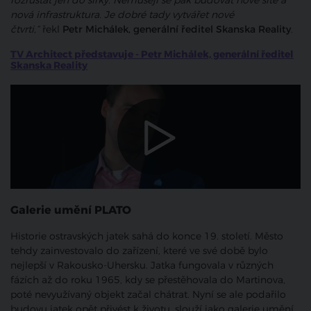
rozrůstat jen do šířky. Nemusejí se pak budovat nové sítě a
nová infrastruktura. Je dobré tady vytvářet nové
čtvrti,“
řekl
Petr Michálek, generální ředitel Skanska Reality
.
TV Architect představuje - Petr Michálek, generální ředitel
Skanska Reality
Galerie umění PLATO
Historie ostravských jatek sahá do konce 19. století. Město
tehdy zainvestovalo do zařízení, které ve své době bylo
nejlepší v Rakousko-Uhersku. Jatka fungovala v různých
fázích až do roku 1965, kdy se přestěhovala do Martinova,
poté nevyužívaný objekt začal chátrat. Nyní se ale podařilo
budovu jatek opět přivést k životu, slouží jako galerie umění.