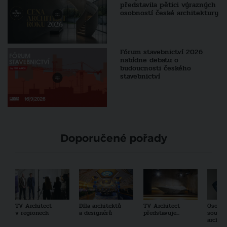
představila pětici výrazných
osobností české architektury
Fórum stavebnictví 2026
nabídne debatu o
budoucnosti českého
stavebnictví
Doporučené pořady
TV Architect
Díla architektů
TV Architect
Osobno
v regionech
a designérů
představuje...
součas
archit