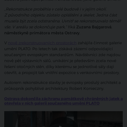
„Rekonstrukce proběhla v celé budově i v jejím okolí.
Z původního objektu zůstalo opláštění a skelet. Jedna část
musela být zcela odstraněna. Uvnitř se rekonstruovalo téměř
vše. V areálu se dokončuje park,“
říká
Zuzana Bajgarová
,
náměstkyně primátora města Ostravy
.
V
nově zrekonstruovaných prostorách
zahájila činnost galerie
umění PLATO. Po letech tak získává zázemí odpovídající
současným evropským standardům. Návštěvníci zde najdou
nově pět výstavních sálů, unikátní je především zcela nové
řešení otočných stěn, díky kterému se jednotlivé sály dají
otevřít, a propojit tak vnitřní expozice s venkovními prostory.
Autorem rekonstrukce stavby je evropsky proslulý architekt a
průkopník pohyblivé architektury Robert Konieczny.
Ostrava dokončila záchranu památkově chráněných jatek a
otevřela v nich galerii současného umění PLATO