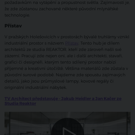
požadavkům na vytápění a propustnost světla. Zajímavostí je,
že zde zůstanou zachované některé původní mlynářské
technologie.
Přístav
V pražských Holešovicích v prostorách bývalé truhlárny vznikl
industriální prostor s názvem
Přístav
. Tento hub je dílem
architektů ze studia REAKTOR, kteří zde zároveň našli své
zázemí. Pracují zde nejen oni, ale i další architekti, stavaři,
grafici či designéři, kterým tento sdílený prostor nabízí
příjemné a kreativní útočiště. Většina materiálů zde zůstala v
původní surové podobě. Najdeme zde spoustu zajímavých
detailů, jako jsou průmyslové lampy, kovové regály či
originální industriální nábytek.
TV Architect představuje - Jakub Heidler a Jan Kačer ze
Studia Reaktor