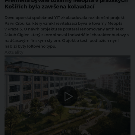
Přeměna bývalé továrny Meopta v pražských
Košířích byla završena kolaudací
Developerská společnost YIT zkolaudovala rezidenční projekt
Parvi Cibulka, který vznikl revitalizací bývalé továrny Meopta
v Praze 5. O návrh projektu se postaral renomovaný architekt
Jakub Cigler, který zkombinoval industriální charakter budovy s
nadčasovým finským stylem. Objekt o šesti podlažích nyní
nabízí byty loftového typu.
Aktuality