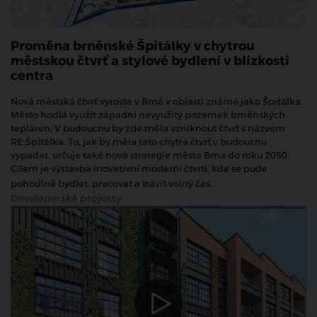
Proměna brněnské Špitálky v chytrou
městskou čtvrť a stylové bydlení v blízkosti
centra
Nová městská čtvrť vyroste v Brně v oblasti známé jako Špitálka.
Město hodlá využít západní nevyužitý pozemek brněnských
tepláren. V budoucnu by zde měla vzniknout čtvrť s názvem
RE:Špitálka. To, jak by měla tato chytrá čtvrť v budoucnu
vypadat, určuje také nová strategie města Brna do roku 2050.
Cílem je výstavba inovativní moderní čtvrti, kde se pude
pohodlně bydlet, pracovat a trávit volný čas.
Developerské projekty