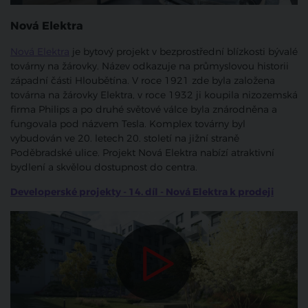
Nová Elektra
Nová Elektra
je bytový projekt v bezprostřední blízkosti bývalé
továrny na žárovky. Název odkazuje na průmyslovou historii
západní části Hloubětína. V roce 1921 zde byla založena
továrna na žárovky Elektra, v roce 1932 ji koupila nizozemská
firma Philips a po druhé světové válce byla znárodněna a
fungovala pod názvem Tesla. Komplex továrny byl
vybudován ve 20. letech 20. století na jižní straně
Poděbradské ulice. Projekt Nová Elektra nabízí atraktivní
bydlení a skvělou dostupnost do centra.
Developerské projekty - 14. díl - Nová Elektra k prodeji