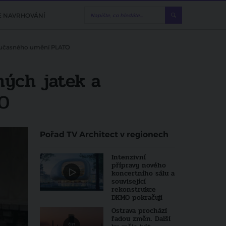
E NAVRHOVÁNÍ
 současného umění PLATO
ných jatek a
TO
Pořad TV Architect v regionech
Intenzivní
přípravy nového
koncertního sálu a
související
rekonstrukce
DKMO pokračují
Ostrava prochází
řadou změn. Další