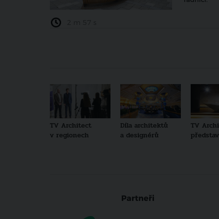
2 m 57 s
TV Architect
Díla architektů
TV Archi
v regionech
a designérů
představu
Partneři