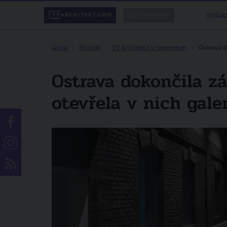
POŘA
Úvod
Pořady
TV Architect v regionech
Ostrava d
Ostrava dokončila z
otevřela v nich gal
Líbí se vám pořad?
Sdílejte ho svým přátelům.