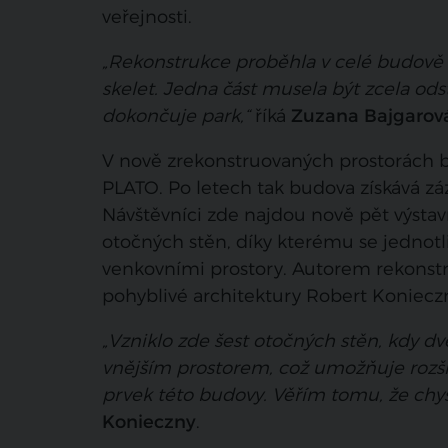
veřejnosti.
„Rekonstrukce proběhla v celé budově i 
skelet. Jedna část musela být zcela ods
dokončuje park,“
říká
Zuzana Bajgarov
V nově zrekonstruovaných prostorách bý
PLATO. Po letech tak budova získává 
Návštěvníci zde najdou nově pět výstav
otočných stěn, díky kterému se jednotlivé
venkovními prostory. Autorem rekonstru
pohyblivé architektury Robert Koniecz
„Vzniklo zde šest otočných stěn, kdy dvě
vnějším prostorem, což umožňuje rozšíře
prvek této budovy. Věřím tomu, že chys
Konieczny
.