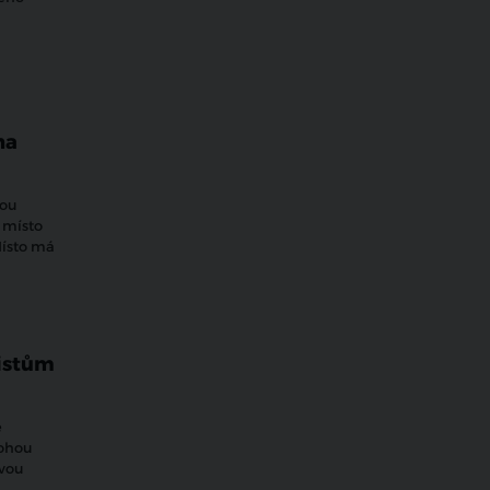
na
kou
 místo
Místo má
ristům
e
mohou
ovou