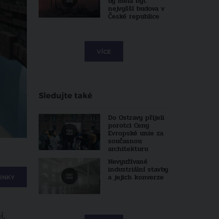
by měla být
nejvyšší budova v
České republice
VÍCE
Sledujte také
Do Ostravy přijeli
porotci Ceny
Evropské unie za
současnou
architekturu
Nevyužívané
industriální stavby
a jejich konverze
INKY
í,