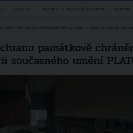
DY
KATEGORIE
ARCHITEKTI, DEVELOPEŘI A FIRMY
AKADEMI
okončila záchranu památkově chráněných jatek a otevřela v nich galerii
áchranu památkově chráně
erii současného umění PLA
Další video
TV Architect v regionech - Intenzivní
přípravy nového koncertního sálu a
související rekonstrukce DKMO
pokračují