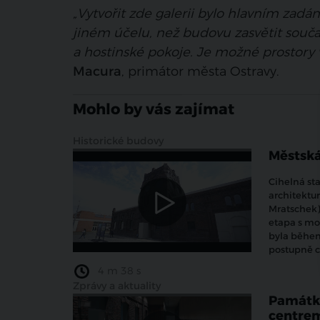
„Vytvořit zde galerii bylo hlavním zad
jiném účelu, než budovu zasvětit souč
a hostinské pokoje. Je možné prostory vy
Macura
, primátor města Ostravy.
Mohlo by vás zajímat
Historické budovy
Městská
Cihelná st
architektur
Mratschek)
etapa s moh
byla běhe
postupně c
4 m 38 s
Zprávy a aktuality
Památko
centre