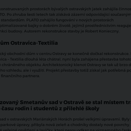
konstruovaných prostorách bývalých ostravských jatek zahájila činnos
O. Po zhruba šesti letech tak získává zázemí odpovídající současný
standardům. PLATO zahájilo fungování v nových prostorách
ptimalizované bajky o dobrém životě, jejímž prostřednictvím reaguje
nkci budovy. Autorem rekonstrukce stavby je Robert Konieczny.
ům Ostravica-Textilia
ický obchodní dům v centru Ostravy se konečně dočkal rekonstrukce.
ca – Textilia dlouhá léta chátral, nyní byla zahájena přestavba tohoto
chráněného objektu. Architektonický klenot Ostravy se tak už brzo 
o vzhledu, ale i využití. Projekt přestavby totiž získal jak potřebná p
 finančního partnera.
izovaný Smetanův sad v Ostravě se stal místem t
času rodin i studentů z přilehlé školy
ad v ostravských Mariánských Horách prošel velkými úpravami. Byly
parkové úpravy, přibyla nová zeleň a chodníky dostaly nové povrchy.
vé veřejné osvětlení a lavičky, který nesou odkaz na významného čes