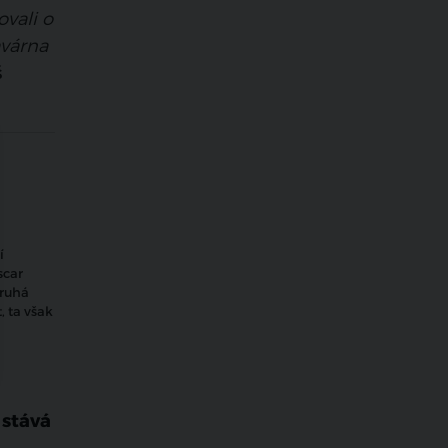
vali o
avárna
š
í
scar
druhá
, ta však
 stává