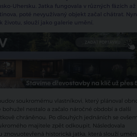
usko-Uhersku. Jatka fungovala v různých fázích až
inova, poté nevyužívaný objekt začal chátrat. Nyn
k životu, slouží jako galerie umění.
 budov soukromému vlastníkovi, který plánoval obn
e bohužel nestalo a začalo náročné období a další
amátkově chráněnou. Po dlouhých jednáních se ovše
oukromého majitele zpět odkoupit. Následovala
 znovuotevřená historická jatka, která slouží uměn