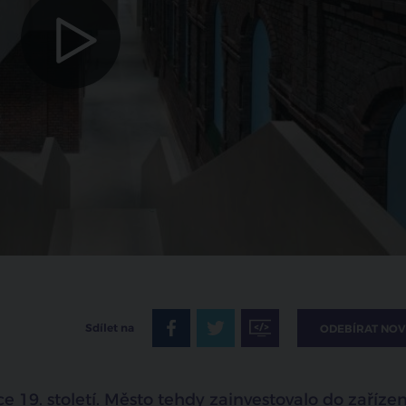
zrušit
Sdílet na
ODEBÍRAT NOV
e 19. století. Město tehdy zainvestovalo do zařízen