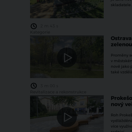
skladatele.
2 m 43 s
Kategorie
Ostrava
zelenou
Proměny se
v městském 
nově jako 
také vzděl
3 m 00 s
Revitalizace a rekonstrukce
Prokešo
nový ve
Roh Prokeš
vydlážděná
více využív
radnicí.