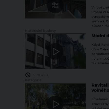
V nově zre
umění PLAT
evropským 
výstavou O
původní fu
Historické budovy
Módní d
Kdysi ikon
dům Ostravi
památkově 
nejen novéh
tak silného
9 m 47 s
Kategorie
Revital
volného 
Smetanův s
provedeny 
je také no