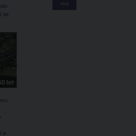
VÍCE
 do
í se
ovu
m
í a