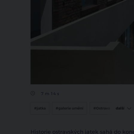
sdílet na facebooku
7 m 14 s
#jatka
#galerie umění
#Ostrava
další
#plato
Historie ostravských jatek sahá do konc