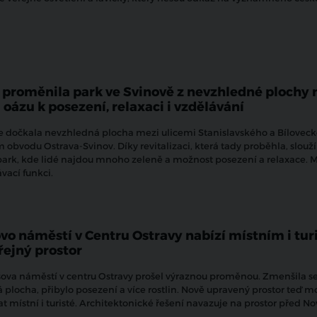
 proměnila park ve Svinově z nevzhledné plochy 
 oázu k posezení, relaxaci i vzdělávání
 dočkala nevzhledná plocha mezi ulicemi Stanislavského a Bílovec
obvodu Ostrava-Svinov. Díky revitalizaci, která tady proběhla, slouží
park, kde lidé najdou mnoho zeleně a možnost posezení a relaxace. 
ávací funkci.
vo náměstí v Centru Ostravy nabízí místním i tu
řejný prostor
ova náměstí v centru Ostravy prošel výraznou proměnou. Zmenšila s
 plocha, přibylo posezení a více rostlin. Nově upravený prostor teď 
at místní i turisté. Architektonické řešení navazuje na prostor před N