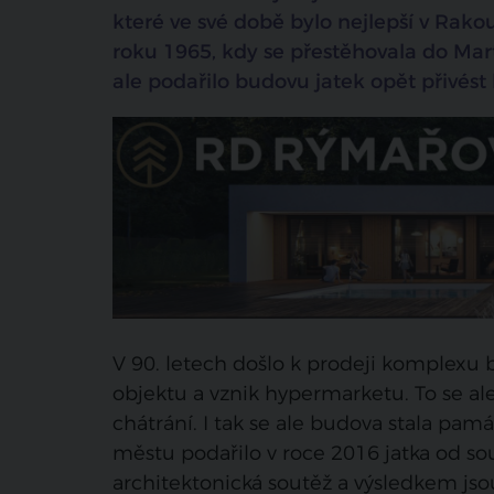
které ve své době bylo nejlepší v Rako
roku 1965, kdy se přestěhovala do Mart
ale podařilo budovu jatek opět přivést 
V 90. letech došlo k prodeji komplexu
objektu a vznik hypermarketu. To se al
chátrání. I tak se ale budova stala p
městu podařilo v roce 2016 jatka od s
architektonická soutěž a výsledkem jsou