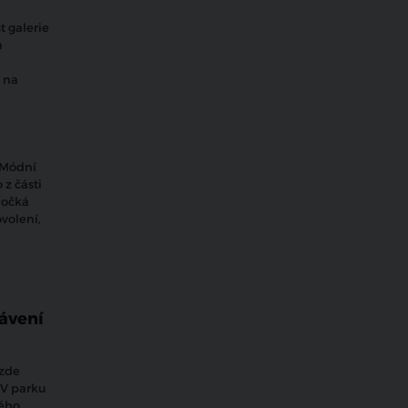
t galerie
m
 na
 Módní
 z části
dočká
ovolení,
rávení
 zde
 V parku
kého