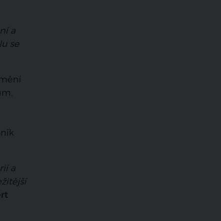
ní a
lu se
umění
ům.
pník
ií a
žitější
rt