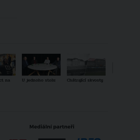
ct na
U jednoho stolu
Chátrající skvosty
Architekti no
generace
Mediální partneři