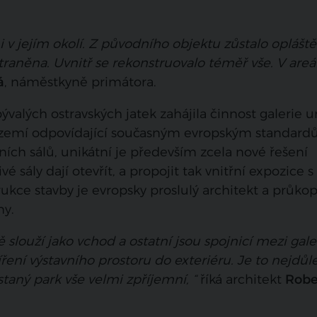
v jejím okolí. Z původního objektu zůstalo opláště
traněna. Uvnitř se rekonstruovalo téměř vše. V areá
á
, náměstkyně primátora.
valých ostravských jatek zahájila činnost galerie 
zázemí odpovídající současným evropským standard
ních sálů, unikátní je především zcela nové řešení
 sály dají otevřít, a propojit tak vnitřní expozice s
kce stavby je evropsky proslulý architekt a průko
ny.
 slouží jako vchod a ostatní jsou spojnicí mezi galer
ní výstavního prostoru do exteriéru. Je to nejdůle
taný park vše velmi zpříjemní, “
říká architekt
Robe