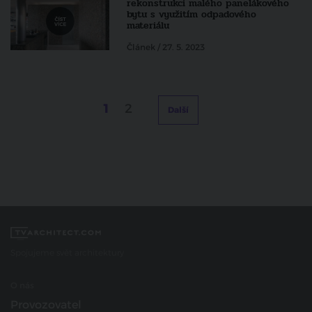
rekonstrukci malého panelákového
bytu s využitím odpadového
materiálu
Článek / 27. 5. 2023
1
2
Další
Spojujeme svět architektury
O nás
Provozovatel