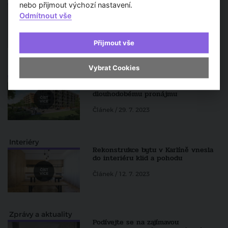
Letnímu bytu v centru Karlových
nebo přijmout výchozí nastavení.
Varů dominuje původní výmalba i
Odmítnout vše
kachlová kamna
Článek / 15. 8. 2023
Přijmout vše
Vybrat Cookies
Zprávy a aktuality
Bytový projekt na pražském Opatově
nabídne 300 jednotek k
dlouhodobému pronájmu
Článek / 29. 7. 2023
Interiéry
Rekonstrukce bytu v Karlíně vnesla
do interiéru klid a pohodu
Článek / 12. 7. 2023
Zprávy a aktuality
Podívejte se na zajímavou