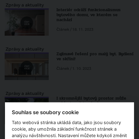
Zprávy a aktuality
Interiér odráží funkcionalismus
bytového domu, ve kterém se
nachází
Článek / 18. 11. 2023
Zprávy a aktuality
Zajímavé řešení pro malý byt. Bydlení
ve skříni!
Článek / 1. 10. 2023
Zprávy a aktuality
I skromnější bytový prostor může
nabízet nadstandard
Souhlas se soubory cookie
Článek / 29. 9. 2023
Tato webová stránka ukládá data, jako jsou soubory
cookie, aby umožnila základní funkčnost stránek a
analýzu návštěvnosti. Nastavení můžete kdykoli změnit
Zprávy a aktuality