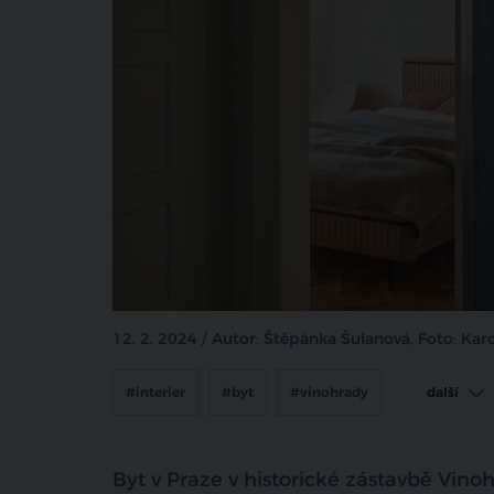
12. 2. 2024 / Autor: Štěpánka Šulanová, Foto: Ka
#interier
#byt
#vinohrady
další
#collarch
Byt v Praze v historické zástavbě Vin