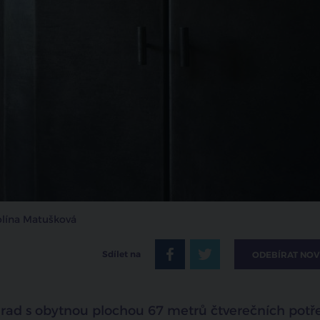
rolína Matušková
Sdílet na
ODEBÍRAT NOV
ohrad s obytnou plochou 67 metrů čtverečních potř