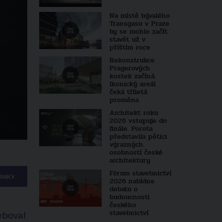
Na místě bývalého
Transgasu v Praze
by se mohlo začít
stavět už v
příštím roce
Rekonstrukce
Pragerových
kostek začíná.
Ikonický areál
čeká tříletá
proměna
Architekt roku
2026 vstupuje do
finále. Porota
představila pětici
výrazných
osobností české
architektury
Fórum stavebnictví
INKY
2026 nabídne
debatu o
budoucnosti
českého
stavebnictví
eboval