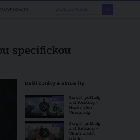
E NAVRHOVÁNÍ
u specifickou
Další zprávy a aktuality
Skryté poklady
93. díl
architektury -
Husův sbor
Vinohrady
Skryté poklady
92. díl
architektury -
Vinohradská
tržnice