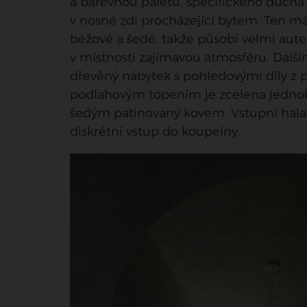
a barevnou paletu, specifického duch
v nosné zdi procházející bytem. Ten 
béžové a šedé, takže působí velmi auten
v místnosti zajímavou atmosféru. Dalš
dřevěný nábytek s pohledovými díly z 
podlahovým topením je zcelena jedno
šedým patinovaný kovem. Vstupní hala
diskrétní vstup do koupelny.