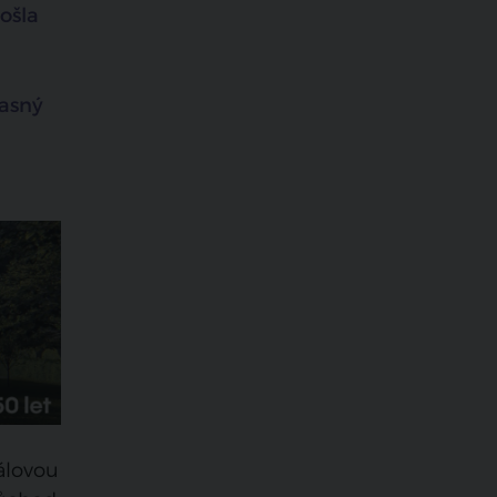
ošla
časný
álovou