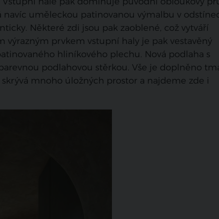
a. Vstupní hale pak dominuje původní obloukový p
má navíc uměleckou patinovanou výmalbu v odstíne
ticky. Některé zdi jsou pak zaoblené, což vytváří
ím výrazným prvkem vstupní haly je pak vestavěný
patinovaného hliníkového plechu. Nová podlaha s
barevnou podlahovou stěrkou. Vše je doplněno tm
 skrývá mnoho úložných prostor a najdeme zde i