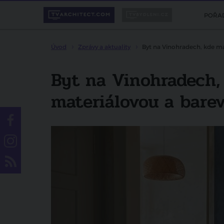
POŘA
Úvod
Zprávy a aktuality
Byt na Vinohradech, kde má
Byt na Vinohradech,
materiálovou a bare