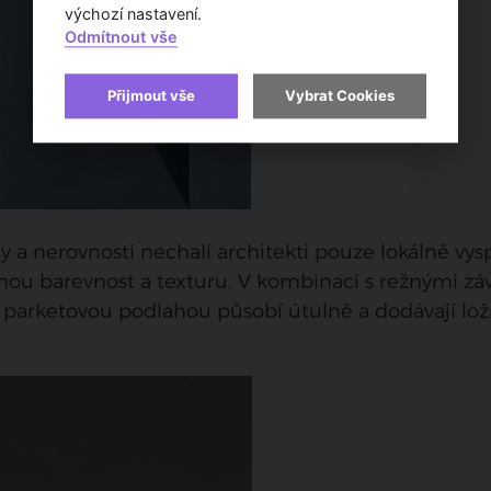
výchozí nastavení.
Odmítnout vše
Přijmout vše
Vybrat Cookies
 a nerovnosti nechali architekti pouze lokálně vysp
nou barevnost a texturu. V kombinaci s režnými záv
rketovou podlahou působí útulně a dodávají lož