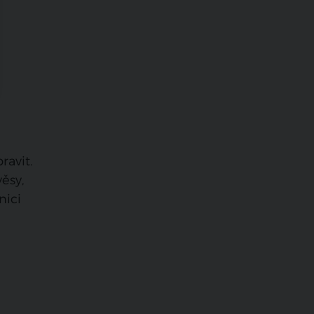
ravit.
ěsy,
nici