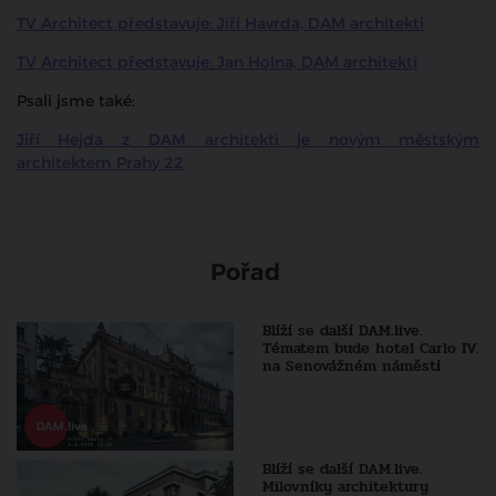
TV Architect představuje: Jiří Havrda, DAM architekti
TV Architect představuje: Jan Holna, DAM architekti
Psali jsme také:
Jiří Hejda z DAM architekti je novým městským
architektem Prahy 22
Pořad
Blíží se další DAM.live.
Tématem bude hotel Carlo IV.
na Senovážném náměstí
Blíží se další DAM.live.
Milovníky architektury