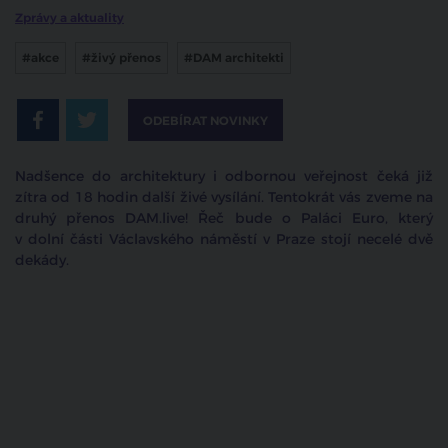
Zprávy a aktuality
#akce
#živý přenos
#DAM architekti
ODEBÍRAT NOVINKY
Nadšence do architektury i odbornou veřejnost čeká již
zítra od 18 hodin další živé vysílání. Tentokrát vás zveme na
druhý přenos DAM.live! Řeč bude o Paláci Euro, který
v dolní části Václavského náměstí v Praze stojí necelé dvě
dekády.