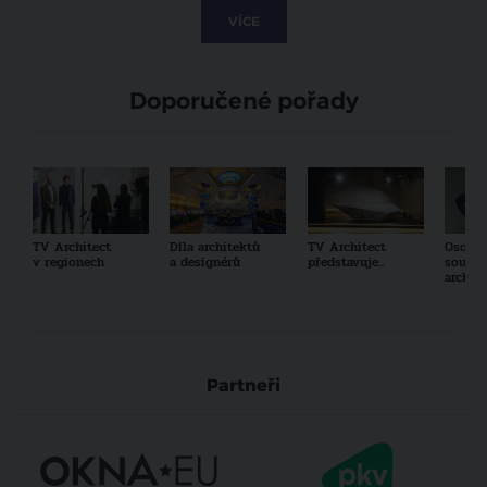
VÍCE
Doporučené pořady
TV Architect
Díla architektů
TV Architect
Osobno
v regionech
a designérů
představuje...
součas
archit
Partneři