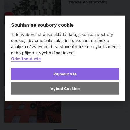
zavede do Mrázovky
Souhlas se soubory cookie
Tato webová stránka ukládá data, jako jsou soubory
Sledujte také
cookie, aby umožnila základní funkčnost stránek a
analýzu návštěvnosti. Nastavení můžete kdykoli změnit
nebo přijmout výchozí nastavení.
Open House Praha 2020 i v
Odmítnout vše
létě. Nabízí Pragovku i
prohlídku Štencova domu
Přijmout vše
Vybrat Cookies
Blíží se třetí ročník festivalu
Open House Brno