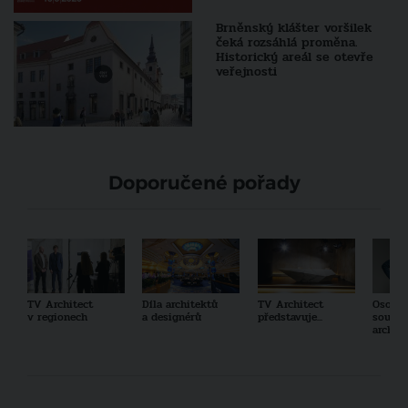
Brněnský klášter voršilek
čeká rozsáhlá proměna.
Historický areál se otevře
veřejnosti
Doporučené pořady
TV Architect
Díla architektů
TV Architect
Osobno
v regionech
a designérů
představuje...
součas
archit