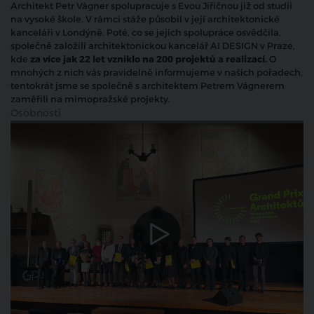
Architekt Petr Vágner spolupracuje s Evou Jiřičnou již od studií
na vysoké škole. V rámci stáže působil v její architektonické
kanceláři v Londýně. Poté, co se jejich spolupráce osvědčila,
společně založili architektonickou kancelář AI DESIGN v Praze,
kde
za více jak 22 let
vzniklo na 200 projektů
a realizací
.
O
mnohých z nich vás pravidelně informujeme v našich pořadech,
tentokrát jsme se společně s architektem Petrem Vágnerem
zaměřili na mimopražské projekty.
Osobnosti