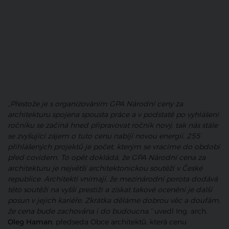
„Přestože je s organizováním GPA Národní ceny za
architekturu spojena spousta práce a v podstatě po vyhlášení
ročníku se začíná hned připravovat ročník nový, tak nás stále
se zvyšující zájem o tuto cenu nabíjí novou energií. 255
přihlášených projektů je počet, kterým se vracíme do období
před covidem. To opět dokládá, že GPA Národní cena za
architekturu je největší architektonickou soutěží v České
republice. Architekti vnímají, že mezinárodní porota dodává
této soutěži na vyšší prestiži a získat takové ocenění je další
posun v jejich kariéře. Zkrátka děláme dobrou věc a doufám,
že cena bude zachována i do budoucna.“
uvedl Ing. arch.
Oleg Haman
, předseda Obce architektů, která cenu