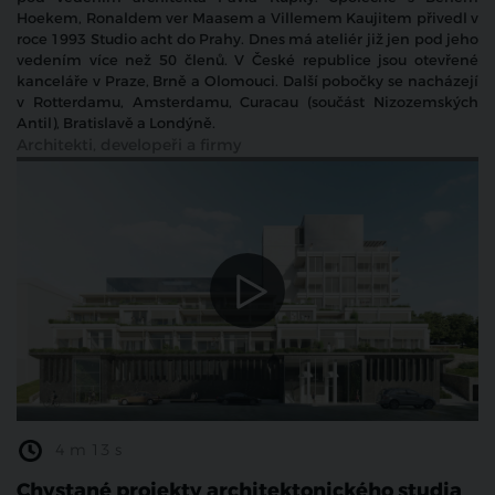
Hoekem, Ronaldem ver Maasem a Villemem Kaujitem přivedl v
roce 1993 Studio acht do Prahy. Dnes má ateliér již jen pod jeho
vedením více než 50 členů. V České republice jsou otevřené
kanceláře v Praze, Brně a Olomouci. Další pobočky se nacházejí
v Rotterdamu, Amsterdamu, Curacau (součást Nizozemských
Antil), Bratislavě a Londýně.
Architekti, developeři a firmy
4 m 13 s
Chystané projekty architektonického studia