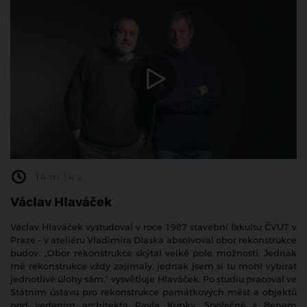
14 m 14 s
Václav Hlaváček
Václav Hlaváček vystudoval v roce 1987 stavební fakultu ČVUT v
Praze – v ateliéru Vladimíra Dlaska absolvoval obor rekonstrukce
budov. „Obor rekonstrukce skýtal velké pole možností. Jednak
mě rekonstrukce vždy zajímaly, jednak jsem si tu mohl vybírat
jednotlivé úlohy sám,“ vysvětluje Hlaváček. Po studiu pracoval ve
Státním ústavu pro rekonstrukce památkových měst a objektů
pod vedením architekta Pavla Kupky. Společně s Benem