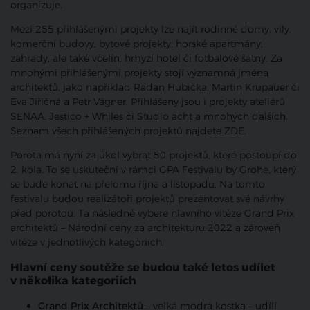
organizuje.
Mezi 255 přihlášenými projekty lze najít rodinné domy, vily,
komerční budovy, bytové projekty, horské apartmány,
zahrady, ale také včelín, hmyzí hotel či fotbalové šatny. Za
mnohými přihlášenými projekty stojí významná jména
architektů, jako například Radan Hubička, Martin Krupauer či
Eva Jiřičná a Petr Vágner. Přihlášeny jsou i projekty ateliérů
SENAA, Jestico + Whiles či Studio acht a mnohých dalších.
Seznam všech přihlášených projektů najdete ZDE.
Porota má nyní za úkol vybrat 50 projektů, které postoupí do
2. kola. To se uskuteční v rámci GPA Festivalu by Grohe, který
se bude konat na přelomu října a listopadu. Na tomto
festivalu budou realizátoři projektů prezentovat své návrhy
před porotou. Ta následně vybere hlavního vítěze Grand Prix
architektů – Národní ceny za architekturu 2022 a zároveň
vítěze v jednotlivých kategoriích.
Hlavní ceny soutěže se budou také letos udílet
v několika kategoriích
Grand Prix Architektů
– velká modrá kostka – udílí