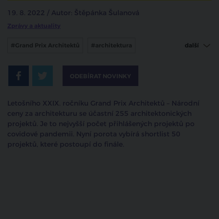
19. 8. 2022 / Autor: Štěpánka Šulanová
Zprávy a aktuality
#Grand Prix Architektů
#architektura
další
#obec architektů
#oleg haman
ODEBÍRAT NOVINKY
#grand prix architektů 2022
#národní cena za architekturu
Letošního XXIX. ročníku Grand Prix Architektů – Národní
ceny za architekturu se účastní 255 architektonických
projektů. Je to nejvyšší počet přihlášených projektů po
covidové pandemii. Nyní porota vybírá shortlist 50
projektů, které postoupí do finále.