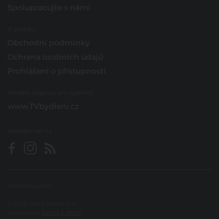
Spolupracujte s námi
O portálu
Obchodní podmínky
Ochrana osobních údajů
Prohlášení o přístupnosti
Hledáte inspiraci pro bydlení?
www.TVbydleni.cz
Sledujte nás na
Nastavení Cookies
© 2026 Living Media s.r.o.
Vytvořeno v
Beneš & Michl