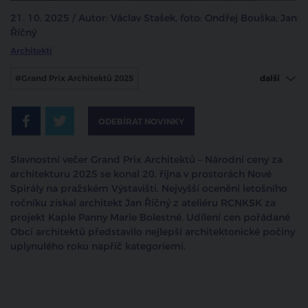
21. 10. 2025 / Autor: Václav Stašek, foto: Ondřej Bouška; Jan
Říčný
Architekti
#Grand Prix Architektů 2025
další
#národní cena za architekturu
#obec architektů
ODEBÍRAT NOVINKY
#architektura
Slavnostní večer Grand Prix Architektů – Národní ceny za
architekturu 2025 se konal 20. října v prostorách Nové
Spirály na pražském Výstavišti. Nejvyšší ocenění letošního
ročníku získal architekt Jan Říčný z ateliéru RCNKSK za
projekt Kaple Panny Marie Bolestné. Udílení cen pořádané
Obcí architektů představilo nejlepší architektonické počiny
uplynulého roku napříč kategoriemi.