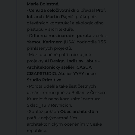
Marie Bolestné
.
•
Cenu za celoživotní dílo
převzal
Prof.
Inf. arch.
Martin Rajniš
, průkopník
dřevěných konstrukcí a ekologického
přístupu v architektuře.
• Odborná
mezinárodní porota
v čele s
Yamou Karimem
(USA) hodnotila 155
přihlášených projektů.
• Mezi oceněné patří mimo jiné
projekty
AI Design
,
Ladislav Lábus –
Architektonický ateliér
,
CASUA
,
CISARSTUDIO, Ateliér YYYY
nebo
Studio Primitive
.
• Porota udělila také šest čestných
uznání, mimo jiné za Bellarii v Českém
Krumlově nebo komunitní centrum
Sklad_13 v Řevnicích.
• Soutěž pořádá
Obec architektů
a
patří k nejvýznamnějším
architektonickým oceněním v České
republice.