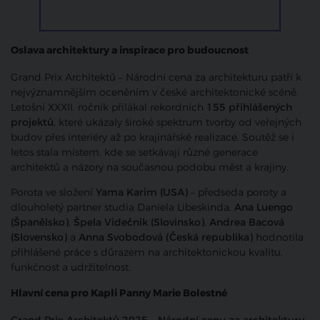
Oslava architektury a inspirace pro budoucnost
Grand Prix Architektů – Národní cena za architekturu patří k
nejvýznamnějším oceněním v české architektonické scéně.
Letošní XXXII. ročník přilákal rekordních
155 přihlášených
projektů
, které ukázaly široké spektrum tvorby od veřejných
budov přes interiéry až po krajinářské realizace. Soutěž se i
letos stala místem, kde se setkávají různé generace
architektů a názory na současnou podobu měst a krajiny.
Porota ve složení
Yama Karim (USA)
– předseda poroty a
dlouholetý partner studia Daniela Libeskinda,
Ana Luengo
(Španělsko)
,
Špela Videčnik (Slovinsko)
,
Andrea Bacová
(Slovensko)
a
Anna Svobodová (Česká republika)
hodnotila
přihlášené práce s důrazem na architektonickou kvalitu,
funkčnost a udržitelnost.
Hlavní cena pro Kapli Panny Marie Bolestné