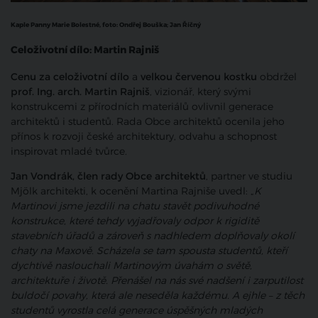
Kaple Panny Marie Bolestné, foto:
Ondřej Bouška; Jan Říčný
Celoživotní dílo: Martin Rajniš
Cenu za celoživotní dílo
a
velkou červenou kostku
obdržel
prof. Ing. arch. Martin Rajniš
, vizionář, který svými
konstrukcemi z přírodních materiálů ovlivnil generace
architektů i studentů. Rada Obce architektů ocenila jeho
přínos k rozvoji české architektury, odvahu a schopnost
inspirovat mladé tvůrce.
Jan Vondrák, člen rady Obce architektů
, partner ve studiu
Mjölk architekti, k ocenění Martina Rajniše uvedl: „
K
Martinovi jsme jezdili na chatu stavět podivuhodné
konstrukce, které tehdy vyjadřovaly odpor k rigiditě
stavebních úřadů a zároveň s nadhledem doplňovaly okolí
chaty na Maxově. Scházela se tam spousta studentů, kteří
dychtivě naslouchali Martinovým úvahám o světě,
architektuře i životě. Přenášel na nás své nadšení i zarputilost
buldočí povahy, která ale neseděla každému. A ejhle – z těch
studentů vyrostla celá generace úspěšných mladých