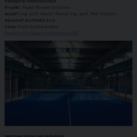
Kategorie Rekonstrukce
Projekt:
Padel Powers Smíchov
Autoři:
Ing. arch. Martin Štrouf, Ing. arch. Petr Portych –
Apostrof architekti s.r.o.
Cena:
malá modrá kostka
Projekt si můžete prohlédnout ZDE
Padel Powers Smíchov, foto:
Martin Štrouf