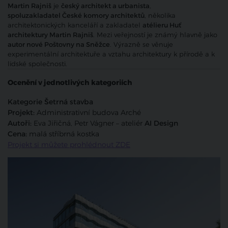
Martin Rajniš
je
český architekt a urbanista
,
spoluzakladatel České komory architektů
, několika
architektonických kanceláří a zakladatel
atélieru Huť
architektury Martin Rajniš
. Mezi veřejností je známý hlavně jako
autor nové Poštovny na Sněžce
. Výrazně se věnuje
experimentální architektuře a vztahu architektury k přírodě a k
lidské společnosti.
Ocenění v jednotlivých kategoriích
Kategorie Šetrná stavba
Projekt:
Administrativní budova Arché
Autoři:
Eva Jiřičná, Petr Vágner – ateliér
AI Design
Cena:
malá stříbrná kostka
Projekt si můžete prohlédnout ZDE