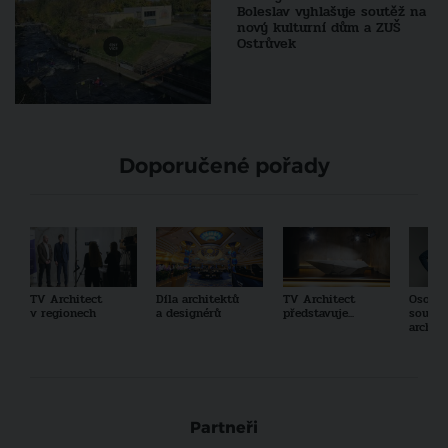
Boleslav vyhlašuje soutěž na
nový kulturní dům a ZUŠ
Ostrůvek
Doporučené pořady
TV Architect
Díla architektů
TV Architect
Osobno
v regionech
a designérů
představuje...
součas
archit
Partneři