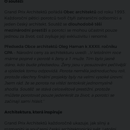
O soutěži
Grand Prix Architektů pořádá
Obec architektů
od roku 1993.
Každoroční pětici porotců tvoří čtyři zahraniční odborníci a
jeden český architekt. Soutěž se
dlouhodobě těší
mezinárodní prestiži
a porotci se mohou účastnit pouze
jednou za život, což zvyšuje její exkluzivitu i renomé.
Předseda Obce architektů Oleg Haman k XXXII. ročníku
GPA
– Národní ceny za architekturu uvedl:
„V letošním roce
máme poprvé v porotě 4 ženy a 1 muže. Tím bylo jasně
dáno, kdo bude předsedou. Ženy jsou v posuzování pečlivější
a výsledek tomu odpovídá. Porota neměla jednoduchou roli,
protože všechny finální projekty byly na velmi vysoké úrovni.
Jsem rád, že se porota na vítězi tentokrát jednomyslně
shodla. Soutěž se stává celosvětově prestižní, protože
můžete porotovat pouze jedenkrát za život, a porotci se
začínají sami hlásit.“
Architektura, která inspiruje
Grand Prix Architektů každoročně ukazuje, jak silný a
rozmanitý je současný český architektonický svět. Letošní