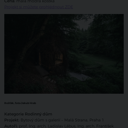
Cena:
malá modrá kostka
Projekt si můžete prohlédnout ZDE
Rošťák, foto:
Jakub Hrab
Kategorie Rodinný dům
Projekt:
Bytový dům s galerií – Malá Strana, Praha 1
Autoři:
prof. Ing. arch. Ladislav Lábus, Ing. arch. František