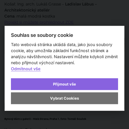
Košař, Ing. arch. Lukáš Grasse –
Ladislav Lábus –
Architektonický ateliér
Cena:
malá modrá kostka
Projekt si můžete prohlédnout ZDE
Souhlas se soubory cookie
Tato webová stránka ukládá data, jako jsou soubory
cookie, aby umožnila základní funkčnost stránek a
analýzu návštěvnosti. Nastavení můžete kdykoli změnit
nebo přijmout výchozí nastavení.
Odmítnout vše
Přijmout vše
Vybrat Cookies
Bytový dům s galerií – Malá Strana, Praha 1, foto:
Tomáš Souček