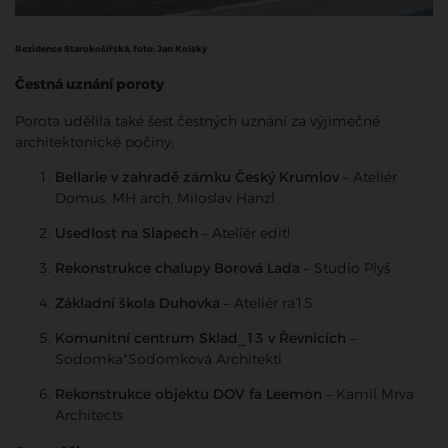
Rezidence Starokošířská, foto:
Jan Kolský
Čestná uznání poroty
Porota udělila také šest čestných uznání za výjimečné
architektonické počiny:
Bellarie v zahradě zámku Český Krumlov
– Ateliér
Domus, MH arch. Miloslav Hanzl
Usedlost na Slapech
– Ateliér edit!
Rekonstrukce chalupy Borová Lada
– Studio Plyš
Základní škola Duhovka
– Ateliér ra15
Komunitní centrum Sklad_13 v Řevnicích
–
Sodomka*Sodomková Architekti
Rekonstrukce objektu DOV fa Leemon
– Kamil Mrva
Architects