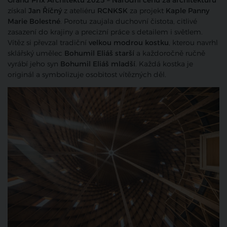
Grand Prix Architektů 2025 – Národní cenu za architekturu
získal
Jan Říčný
z ateliéru
RCNKSK
za projekt
Kaple Panny
Marie Bolestné
. Porotu zaujala duchovní čistota, citlivé
zasazení do krajiny a precizní práce s detailem i světlem.
Vítěz si převzal tradiční
velkou modrou kostku
, kterou navrhl
sklářský umělec
Bohumil Eliáš starší
a každoročně ručně
vyrábí jeho syn
Bohumil Eliáš mladší
. Každá kostka je
originál a symbolizuje osobitost vítězných děl.