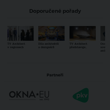
Doporučené pořady
TV Architect
Díla architektů
TV Architect
Osobno
v regionech
a designérů
představuje...
součas
archit
Partneři