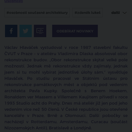
Osobnosti
#osobnosti současné architektury
#zdeněk lukeš
další
#václav hlaváček
ODEBÍRAT NOVINKY
Václav Hlaváček vystudoval v roce 1987 stavební fakultu
ČVUT v Praze – v ateliéru Vladimíra Dlaska absolvoval obor
rekonstrukce budov. „Obor rekonstrukce skýtal velké pole
možností. Jednak mě rekonstrukce vždy zajímaly, jednak
jsem si tu mohl vybírat jednotlivé úlohy sám,“ vysvětluje
Hlaváček. Po studiu pracoval ve Státním ústavu pro
rekonstrukce památkových měst a objektů pod vedením
architekta Pavla Kupky. Společně s Benem Hoekem,
Ronaldem ver Maasem a Villemem Kaujitem přivedl v roce
1993 Studio acht do Prahy. Dnes má ateliér již jen pod jeho
vedením více než 50 členů. V České republice jsou otevřené
kanceláře v Praze, Brně a Olomouci. Další pobočky se
nacházejí v Rotterdamu, Amsterdamu, Curacau (součást
Nizozemských Antil), Bratislavě a Londýně.