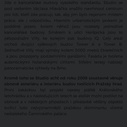
Jde o kancelářské budovy vysokého standardu. Studio se
pod vedením Václava Hlaváčka snažilo navrhnout centrum
pro lidi, kteří zde pracují, tak, aby jim bylo nejenom místem
práce, ale i odpočinku. Hlavním urbanistickým prvkem je
podélné jezero, kolem něhož jsou rozesety jednotlivé
kancelářské budovy. Směrem k ulici Heršpická jsou to
pětipodlažní Villy, ke kolejím pak budovy IQ. Celý areál
vrcholí dvojicí výškových budov Tower A a Tower B.
Jednotlivé Villy mají výměry kolem 5000 metrů čtverečních
a jsou propojeny podzemními garážemi. Fasáda je tvořena
autentickými holandskými cihlami. Střešní terasy nabízejí
panoramatické výhledy na Brno.
Kromě toho se Studio acht od roku 2008 soustavně věnuje
obnově exteriéru a interiéru budov tvořících Pražský hrad.
První zakázkou byl projekt opravy pláště Královského
letohrádku a v následujících letech se ateliér mohl podílet na
obnově a v některých případech i přestavbě většiny objektů
tvořící tuto nejvýznamnější pražskou dominantu včetně
nedalekého Černínského paláce.