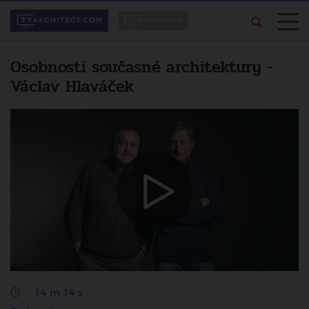
Osobnosti současné architektury -
Václav Hlaváček
Líbí se vám pořad?
Další video
Sdílejte ho svým
Osobnosti současné architektury -
přátelům.
Petr Pelčák
zrušit
sdílet na facebooku
14 m 14 s