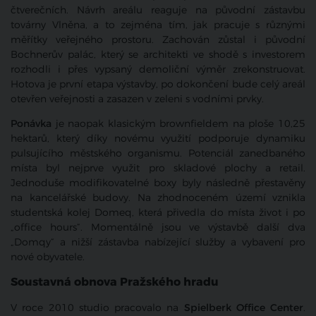
čtverečních. Návrh areálu reaguje na původní zástavbu
továrny Vlněna, a to zejména tím, jak pracuje s různými
měřítky veřejného prostoru. Zachován zůstal i původní
Bochnerův palác, který se architekti ve shodě s investorem
rozhodli i přes vypsaný demoliční výměr zrekonstruovat.
Hotova je první etapa výstavby, po dokončení bude celý areál
otevřen veřejnosti a zasazen v zeleni s vodními prvky.
Ponávka
je naopak klasickým brownfieldem na ploše 10,25
hektarů, který díky novému využití podporuje dynamiku
pulsujícího městského organismu. Potenciál zanedbaného
místa byl nejprve využit pro skladové plochy a retail.
Jednoduše modifikovatelné boxy byly následně přestavěny
na kancelářské budovy. Na zhodnoceném území vznikla
studentská kolej Domeq, která přivedla do místa život i po
„office hours“. Momentálně jsou ve výstavbě další dva
„Domqy“ a nižší zástavba nabízející služby a vybavení pro
nové obyvatele.
Soustavná obnova Pražského hradu
V roce 2010 studio pracovalo na
Spielberk Office Center
.