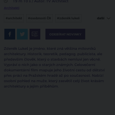
19 m 10 s / Autor: TV Architect
Architekti
#architekt
#osobnosti ČR
#zdeněk lukeš
další
#dokument Zdeněk Lukeš
ODEBÍRAT NOVINKY
Zdeněk Lukeš je jméno, které zná většina milovníků
architektury. Historik, teoretik, pedagog, publicista, ale
především člověk, který o stavbách nemluví jen věcně.
Vypráví o nich jako o starých známých. Celovečerní
dokumentární film mapuje jeho životní cestu od dětství
přes práci na Pražském hradě až po současnost. Nabízí
osobní pohled na muže, který zasvětil celý život krásám
architektury a jejím příběhům.