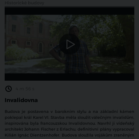
Historické budovy
4 m 56 s
Invalidovna
Budova je postavena v barokním stylu a na základní kámen
poklepal král Karel VI. Stavba měla sloužit válečným invalidům,
inspirována byla francouzskou Invalidovnou. Navrhl ji vídeňský
architekt Johann Fischer z Erlachu, definitivní plány vypracoval
Kilián Ignác Dientzenhofer. Budova sloužila vojákům zraněným