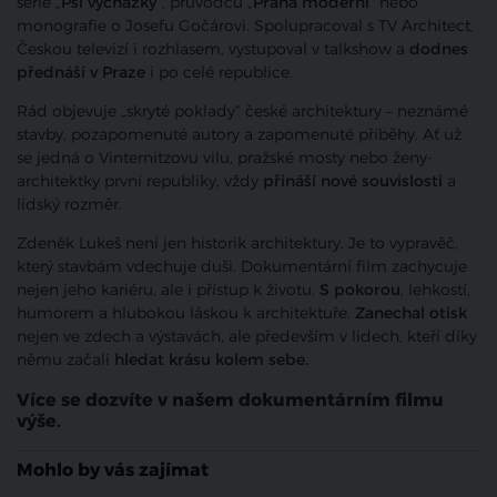
série „
Psí vycházky
“, průvodců „
Praha moderní
“ nebo
monografie o Josefu Gočárovi. Spolupracoval s TV Architect,
Českou televizí i rozhlasem, vystupoval v talkshow a
dodnes
přednáší v Praze
i po celé republice.
Rád objevuje „skryté poklady“ české architektury – neznámé
stavby, pozapomenuté autory a zapomenuté příběhy. Ať už
se jedná o Vinternitzovu vilu, pražské mosty nebo ženy-
architektky první republiky, vždy
přináší nové souvislosti
a
lidský rozměr.
Zdeněk Lukeš není jen historik architektury. Je to vypravěč,
který stavbám vdechuje duši. Dokumentární film zachycuje
nejen jeho kariéru, ale i přístup k životu.
S pokorou
, lehkostí,
humorem a hlubokou láskou k architektuře.
Zanechal otisk
nejen ve zdech a výstavách, ale především v lidech, kteří díky
němu začali
hledat krásu kolem sebe.
Více se dozvíte v našem dokumentárním filmu
výše.
Mohlo by vás zajímat