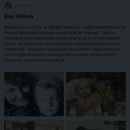
21 m 53 s
Eva Jiřičná
Narodila se ve Zlíně, ve čtyřech letech se s rodiči přestěhovala do
Prahy a do rodného města se vrátila až po revoluci. „Tamní
obyvatelé mezi sebou měli dobré vztahy, táta o Zlíně neustále
mluvil. Až jsem byla v devadesátých letech překvapená, jak se
město drží,“ vzpomíná architektka Eva Jiřičná, která krátce po
invazi vojsk Varšavské smlouvy našla útočiště ve Spojeném
království, konkrétně v Londýně.