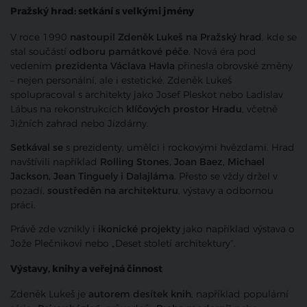
Pražský hrad: setkání s velkými jmény
V roce 1990
nastoupil Zdeněk Lukeš na Pražský hrad
, kde se
stal součástí
odboru památkové péče
. Nová éra pod
vedením
prezidenta Václava Havla
přinesla obrovské změny
– nejen personální, ale i estetické. Zdeněk Lukeš
spolupracoval s architekty jako Josef Pleskot nebo Ladislav
Lábus na rekonstrukcích
klíčových prostor Hradu
, včetně
Jižních zahrad nebo Jízdárny.
Setkával se
s prezidenty, umělci i rockovými hvězdami. Hrad
navštívili například
Rolling Stones, Joan Baez, Michael
Jackson, Jean Tinguely i Dalajláma
. Přesto se vždy držel v
pozadí,
soustředěn na architekturu
, výstavy a odbornou
práci.
Právě zde vznikly i
ikonické projekty
jako například výstava o
Jože Plečnikovi nebo „Deset století architektury“.
Výstavy, knihy a veřejná činnost
Zdeněk Lukeš je
autorem desítek knih
, například populární