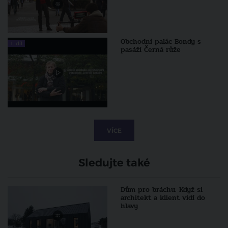
Obchodní palác Bondy s
1. díl
pasáží Černá růže
VÍCE
Sledujte také
Dům pro bráchu. Když si
architekt a klient vidí do
hlavy