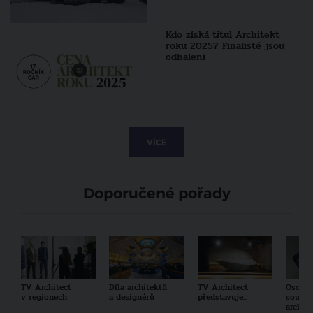
Kdo získá titul Architekt
roku 2025? Finalisté jsou
odhaleni
VÍCE
Doporučené pořady
TV Architect
Díla architektů
TV Architect
Osobno
v regionech
a designérů
představuje...
součas
archit