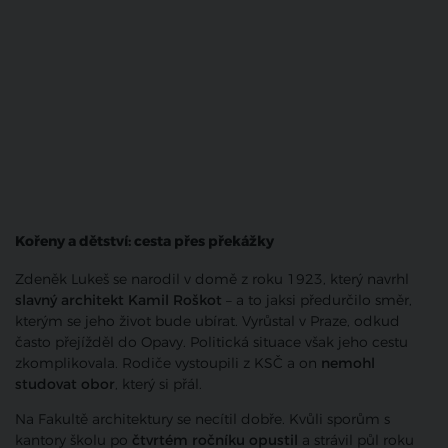
Kořeny a dětství: cesta přes překážky
Zdeněk Lukeš se narodil v domě z roku 1923, který navrhl
slavný architekt Kamil Roškot
– a to jaksi předurčilo směr,
kterým se jeho život bude ubírat. Vyrůstal v Praze, odkud
často přejížděl do Opavy. Politická situace však jeho cestu
zkomplikovala. Rodiče vystoupili z KSČ a on
nemohl
studovat obor
, který si přál.
Na Fakultě architektury se necítil dobře. Kvůli sporům s
kantory školu po
čtvrtém ročníku opustil
a strávil půl roku