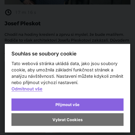
17 m 16 s
Josef Pleskot
Chodil na hodiny kreslení a zprvu si myslel, že bude malířem.
Rodiče to však architektovi Josefu Pleskotovi zakázali. Důvodem
byla tehdejší politická situace v zemi. Hledal proto alternativu,
jelikož se odmala zajímal o historii a četl hodně knih.
Souhlas se soubory cookie
Osobnosti
Tato webová stránka ukládá data, jako jsou soubory
cookie, aby umožnila základní funkčnost stránek a
analýzu návštěvnosti. Nastavení můžete kdykoli změnit
nebo přijmout výchozí nastavení.
Odmítnout vše
Přijmout vše
Vybrat Cookies