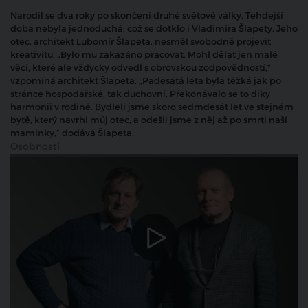
Narodil se dva roky po skončení druhé světové války. Tehdejší
doba nebyla jednoduchá, což se dotklo i Vladimíra Šlapety. Jeho
otec, architekt Lubomír Šlapeta, nesměl svobodně projevit
kreativitu. „Bylo mu zakázáno pracovat. Mohl dělat jen malé
věci, které ale vždycky odvedl s obrovskou zodpovědností,“
vzpomíná architekt Šlapeta. „Padesátá léta byla těžká jak po
stránce hospodářské, tak duchovní. Překonávalo se to díky
harmonii v rodině. Bydleli jsme skoro sedmdesát let ve stejném
bytě, který navrhl můj otec, a odešli jsme z něj až po smrti naší
maminky,“ dodává Šlapeta.
Osobnosti