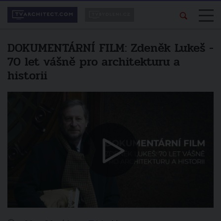
DOKUMENTÁRNÍ FILM: Zdeněk Lukeš -
70 let vášně pro architekturu a
historii
Líbí se vám pořad?
Další video
Sdílejte ho svým
Osobnosti současné architektury -
přátelům.
Eva Jiřičná
zrušit
sdílet na facebooku