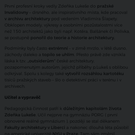
První profesní kroky vedly Zdeňka Lukeše do
pražské
Invalidovny
– drsného, ale inspirativního místa, kde pracoval
v archivu architektury
pod vedením Vladimíra Šlapety.
Obklopen modely, výkresy a osobními pozůstalostmi více
než 150 architektů jako byli např. Kotěra, Balšánek či Polívka,
se postupně
ponořil do teorie a historie architektury.
Podmínky byly často
extrémní
– v zimě mrzlo, v létě dusno,
záchody daleko a
topilo se uhlím
. Přesto právě zde vznikla
láska k tzv.
„outsiderům“
české architektury,
pozapomenutým autorům, jejichž příběhy p.Lukeš s oblibou
odkrýval. Spolu s kolegy také
vytvořil rozsáhlou kartotéku
tisíců pražských staveb – šlo o detektivní práci v terénu i v
archivech.
Učitel a vypravěč
Pedagogická činnost patří k
důležitým kapitolám života
Zdeňka Lukeše
. Učil nejprve na gymnáziu PORG ( p
rvní
obnovené reálné gymnázium )
, později se stal děkanem
Fakulty architektury v Liberci
a nakonec dlouhá léta působil
na americké univerzitě
NYU v Praze
. Tam sám změnil