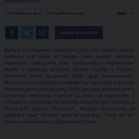
Historické budovy
#invalidovna akce
#invalidovna open
další
#karlínská invalidovna
ODEBÍRAT NOVINKY
Budova je postavena v barokním stylu a na základní kámen
poklepal král Karel VI. Stavba měla sloužit válečným
invalidům, inspirována byla francouzskou Invalidovnou.
Navrhl ji vídeňský architekt Johann Fischer z Erlachu,
definitivní plány vypracoval Kilián Ignác Dientzenhofer.
Budova sloužila vojákům zraněným ve válce ještě krátce po
skončení první světové války. Sídlil zde také vojenský archiv
a Národní technické muzeum tu mělo své depozitáře. Z
chodeb se vstupovalo do prostor určených pro mužstvo a
mezipatro obývali důstojníci. Pražská Invalidovna je
zařazena mezi národní kulturní památky. Tento díl byl
natočen v partnerství s Open House Praha.