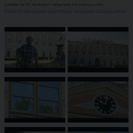
Lukeše na TV Architect naleznete na odkazu níže:
Kanál Skryté poklady architektury pohledem Zdeňka Lukeše