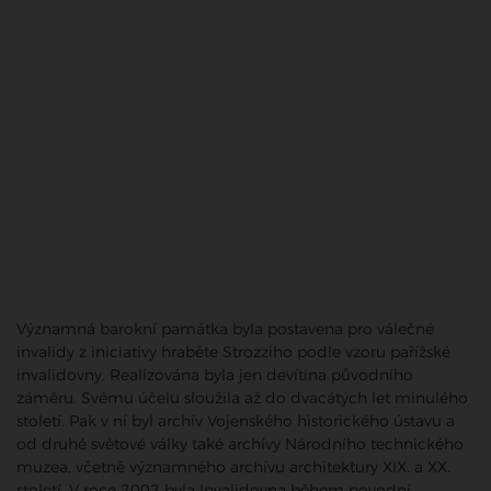
Významná barokní památka byla postavena pro válečné
invalidy z iniciativy hraběte Strozziho podle vzoru pařížské
invalidovny. Realizována byla jen devítina původního
záměru. Svému účelu sloužila až do dvacátých let minulého
století. Pak v ní byl archív Vojenského historického ústavu a
od druhé světové války také archívy Národního technického
muzea, včetně významného archívu architektury XIX. a XX.
století. V roce 2002 byla Invalidovna během povodní