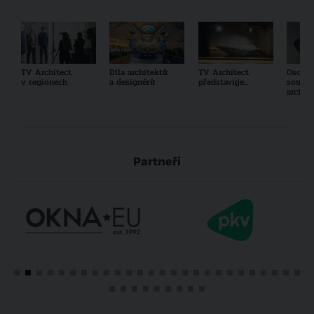
TV Architect
Díla architektů
TV Architect
Osobno
v regionech
a designérů
představuje...
součas
archit
Partneři