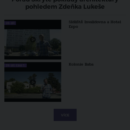
pohledem Zdeňka Lukeše
Sídliště Invalidovna a Hotel
28. díl
Expo
Kolonie Baba
29. díl, část 1.
VÍCE