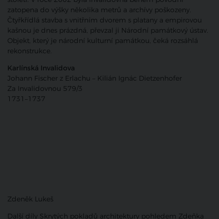
zatopena do výšky několika metrů a archívy poškozeny.
Čtyřkřídlá stavba s vnitřním dvorem s platany a empirovou
kašnou je dnes prázdná, převzal ji Národní památkový ústav.
Objekt, který je národní kulturní památkou, čeká rozsáhlá
rekonstrukce.
Karlínská Invalidova
Johann Fischer z Erlachu – Kilián Ignác Dietzenhofer
Za Invalidovnou 579/3
1731–1737
Zdeněk Lukeš
Další díly Skrytých pokladů architektury pohledem Zdeňka