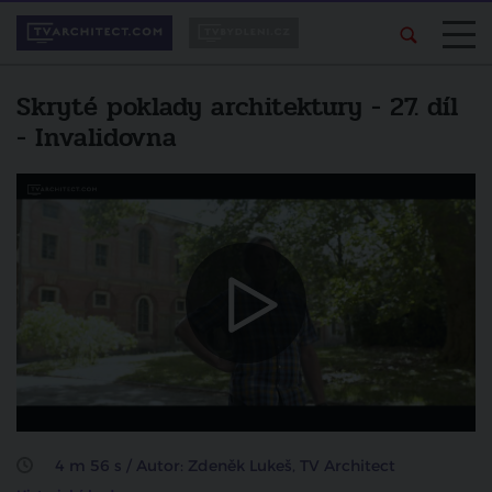
Skryté poklady architektury - 27. díl
- Invalidovna
Líbí se vám pořad?
Další video
Sdílejte ho svým
Skryté poklady architektury -
přátelům.
Sídliště Invalidovna a Hotel Expo
zrušit
sdílet na facebooku
4 m 56 s / Autor: Zdeněk Lukeš, TV Architect