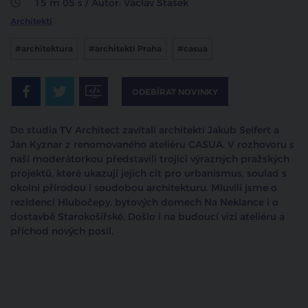
15 m 05 s / Autor: Václav Stašek
Architekti
#architektura
#architekti Praha
#casua
ODEBÍRAT NOVINKY
Do studia TV Architect zavítali architekti Jakub Seifert a
Jan Kyznar z renomovaného ateliéru CASUA. V rozhovoru s
naší moderátorkou představili trojici výrazných pražských
projektů, které ukazují jejich cit pro urbanismus, soulad s
okolní přírodou i soudobou architekturu. Mluvili jsme o
rezidenci Hlubočepy, bytových domech Na Neklance i o
dostavbě Starokošířské. Došlo i na budoucí vizi ateliéru a
příchod nových posil.