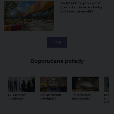
Architektura pro radost:
Proč nás některé stavby
dokážou rozveselit?
VÍCE
Doporučené pořady
TV Architect
Díla architektů
TV Architect
Osobno
v regionech
a designérů
představuje...
součas
archit