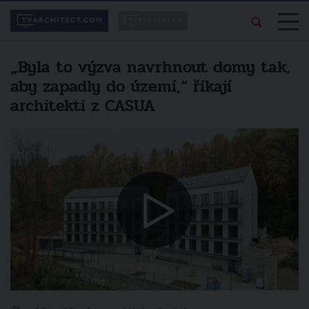
„Byla to výzva navrhnout domy tak,
aby zapadly do území,“ říkají
architekti z CASUA
Líbí se vám pořad?
Další video
Sdílejte ho svým
TV Architect představuje... - „K
přátelům.
Luhačovicím máme velmi vřelý
vztah,“ říkají architekti ze Semela
Ateliers
sdílet na facebooku
zrušit