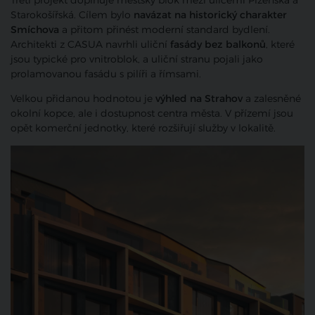
Třetí projekt doplňuje městský blok mezi ulicemi Plzeňská a
Starokošířská. Cílem bylo
navázat na historický charakter
Smíchova
a přitom přinést moderní standard bydlení.
Architekti z CASUA navrhli uliční
fasády bez balkonů
, které
jsou typické pro vnitroblok, a uliční stranu pojali jako
prolamovanou fasádu s pilíři a římsami.
Velkou přidanou hodnotou je
výhled na Strahov
a zalesněné
okolní kopce, ale i dostupnost centra města. V přízemí jsou
opět komerční jednotky, které rozšiřují služby v lokalitě.