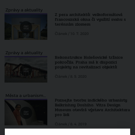
Zprávy a aktuality
Z pera architektů: velkoformátová
francouzská okna či využití svahu s
terénním zlomem
Článek / 10. 7. 2020
Zprávy a aktuality
Rekonstrukce Holešovické tržnice
pokročila. Praha má k dispozici
projekty na revitalizaci objektů
Článek / 8. 5. 2020
Města a urbanismus
Poznejte tvorbu indického urbanisty
Balkrishny Doshiho. Vitra Design
Museum otevírá výstavu Architektura
pro lidi
Článek / 8. 4. 2019