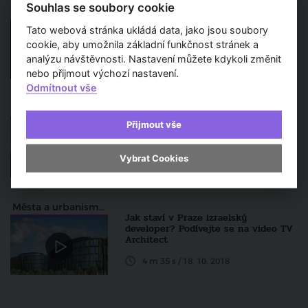
Souhlas se soubory cookie
Zprávy a aktuality
Studenti architektury budou
Tato webová stránka ukládá data, jako jsou soubory
prezentovat své útulny
cookie, aby umožnila základní funkčnost stránek a
Článek / 11. 1. 2019
analýzu návštěvnosti. Nastavení můžete kdykoli změnit
nebo přijmout výchozí nastavení.
Odmítnout vše
Města a urbanismus
Developer JRD si může mnout ruce,
Přijmout vše
získal dost územních rozhodnutí
Článek / 20. 12. 2018
Vybrat Cookies
Města a urbanismus
Jak staví v Praze izraelský
developer? Podívejte se na video TV
Architect
4 m 35 s / 18. 10. 2018