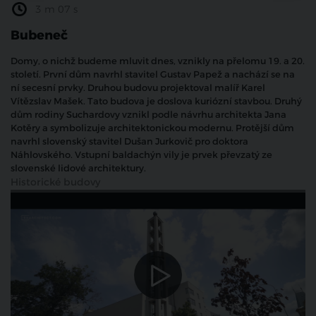
3 m 07 s
Bubeneč
Domy, o nichž budeme mluvit dnes, vznikly na přelomu 19. a 20.
století. První dům navrhl stavitel Gustav Papež a nachází se na
ní secesní prvky. Druhou budovu projektoval malíř Karel
Vítězslav Mašek. Tato budova je doslova kuriózní stavbou. Druhý
dům rodiny Suchardovy vznikl podle návrhu architekta Jana
Kotěry a symbolizuje architektonickou modernu. Protější dům
navrhl slovenský stavitel Dušan Jurkovič pro doktora
Náhlovského. Vstupní baldachýn vily je prvek převzatý ze
slovenské lidové architektury.
Historické budovy