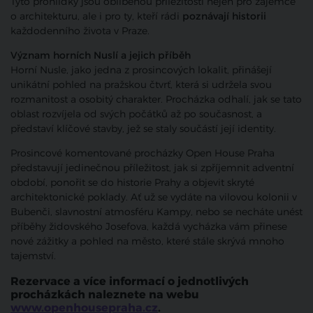
Tyto prohlídky jsou oblíbenou příležitostí nejen pro zájemce
o architekturu, ale i pro ty, kteří rádi
poznávají historii
každodenního života v Praze.
Význam horních Nuslí a jejich příběh
Horní Nusle, jako jedna z prosincových lokalit, přinášejí
unikátní pohled na pražskou čtvrť, která si udržela svou
rozmanitost a osobitý charakter. Procházka odhalí, jak se tato
oblast rozvíjela od svých počátků až po současnost, a
představí klíčové stavby, jež se staly součástí její identity.
Prosincové komentované procházky Open House Praha
představují jedinečnou příležitost, jak si zpříjemnit adventní
období, ponořit se do historie Prahy a objevit skryté
architektonické poklady. Ať už se vydáte na vilovou kolonii v
Bubenči, slavnostní atmosféru Kampy, nebo se necháte unést
příběhy židovského Josefova, každá vycházka vám přinese
nové zážitky a pohled na město, které stále skrývá mnoho
tajemství.
Rezervace a více informací o jednotlivých
procházkách naleznete na webu
www
.openhousepraha
.cz
.