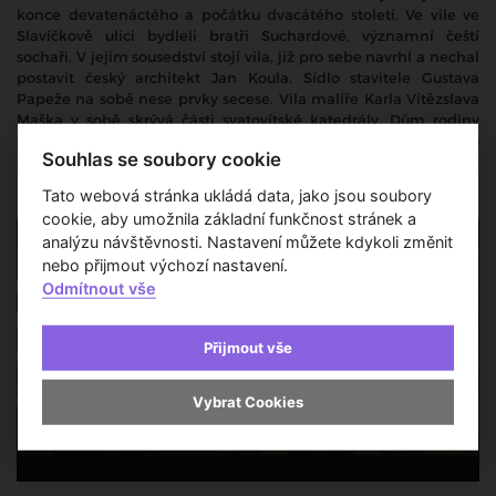
konce devatenáctého a počátku dvacátého století. Ve vile ve
Slavíčkově ulici bydleli bratři Suchardové, významní čeští
sochaři. V jejím sousedství stojí vila, již pro sebe navrhl a nechal
postavit český architekt Jan Koula. Sídlo stavitele Gustava
Papeže na sobě nese prvky secese. Vila malíře Karla Vítězslava
Maška v sobě skrývá části svatovítské katedrály. Dům rodiny
Suchardovy symbolizuje architektonickou modernu. Protější vilu
Souhlas se soubory cookie
projektoval slovenský architekt Dušan Jurkovič pro doktora
Náhlovského.
Tato webová stránka ukládá data, jako jsou soubory
Historické budovy
cookie, aby umožnila základní funkčnost stránek a
analýzu návštěvnosti. Nastavení můžete kdykoli změnit
nebo přijmout výchozí nastavení.
Odmítnout vše
Přijmout vše
Vybrat Cookies