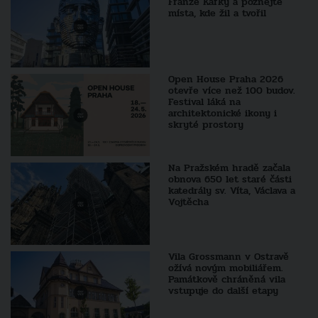
Franze Kafky a poznejte
místa, kde žil a tvořil
Open House Praha 2026
otevře více než 100 budov.
Festival láká na
architektonické ikony i
skryté prostory
Na Pražském hradě začala
obnova 650 let staré části
katedrály sv. Víta, Václava a
Vojtěcha
Vila Grossmann v Ostravě
ožívá novým mobiliářem.
Památkově chráněná vila
vstupuje do další etapy