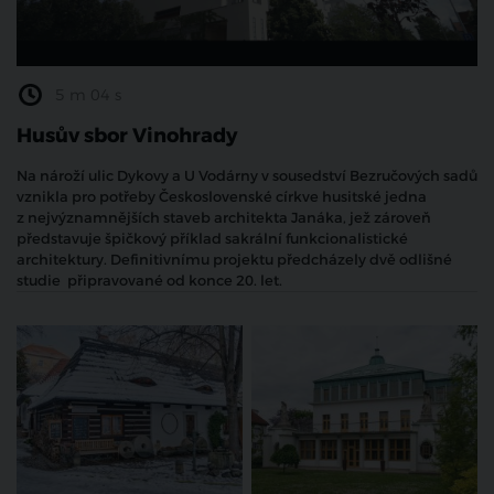
5 m 04 s
Husův sbor Vinohrady
Na nároží ulic Dykovy a U Vodárny v sousedství Bezručových sadů
vznikla pro potřeby Československé církve husitské jedna
z nejvýznamnějších staveb architekta Janáka, jež zároveň
představuje špičkový příklad sakrální funkcionalistické
architektury. Definitivnímu projektu předcházely dvě odlišné
studie připravované od konce 20. let.