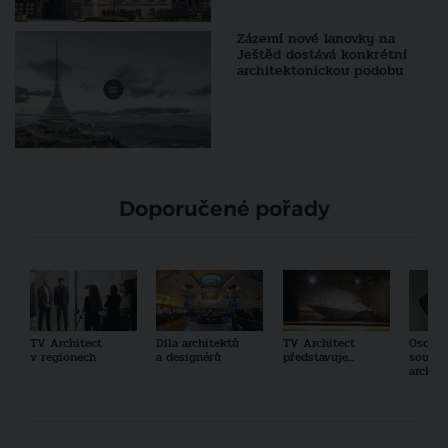
Zázemí nové lanovky na
Ještěd dostává konkrétní
architektonickou podobu
Doporučené pořady
TV Architect
Díla architektů
TV Architect
Osobno
v regionech
a designérů
představuje...
součas
archit