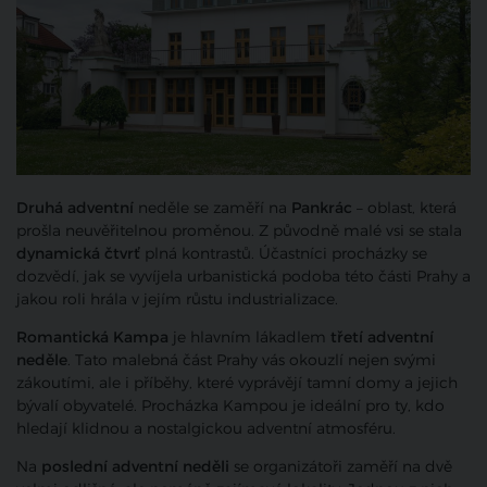
Druhá adventní
neděle se zaměří na
Pankrác
– oblast, která
prošla neuvěřitelnou proměnou. Z původně malé vsi se stala
dynamická čtvrť
plná kontrastů. Účastníci procházky se
dozvědí, jak se vyvíjela urbanistická podoba této části Prahy a
jakou roli hrála v jejím růstu industrializace.
Romantická Kampa
je hlavním lákadlem
třetí adventní
neděle
. Tato malebná část Prahy vás okouzlí nejen svými
zákoutími, ale i příběhy, které vyprávějí tamní domy a jejich
bývalí obyvatelé. Procházka Kampou je ideální pro ty, kdo
hledají klidnou a nostalgickou adventní atmosféru.
Na
poslední adventní neděli
se organizátoři zaměří na dvě