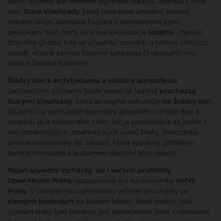
velmi odlišné, ale neméně zajímavé lokality. Jednou z nich
jsou
Staré Vinohrady
, které nabídnou unikátní spojení
literární stopy Jaroslava Foglara s architektonickými
perličkami této čtvrti. Druhou lokalitou je
Josefov
– bývalé
židovské ghetto, kde se účastníci dozvědí o historii zdejších
staveb, včetně zaniklé barokní synagogy či renesančního
paláce Jakoba Baševiho.
Štědrý den s architekturou a vánoční atmosférou
Jedinečným zážitkem bude vánočně laděná
procházka
Starými Vinohrady
, která se poprvé uskuteční
na Štědrý den
.
Účastníci si vychutnají slavnostní atmosféru tohoto dne a
dozvědí se o historii této čtvrti, jež je považována za jeden z
nejvýznamnějších urbanistických celků Prahy. Procházka
zavede návštěvníky do zákoutí, která vyprávějí příběhy o
bohaté minulosti a kulturním dědictví této oblasti.
Nejen adventní vycházky, ale i večerní prohlídky
Open House Praha
nezapomíná ani na milovníky
noční
Prahy
. V prosinci jsou připraveny večerní procházky po
slavných kavárnách
na Novém Městě, které osvětlí, jaký
význam měly tyto prostory pro společenský život v minulosti.