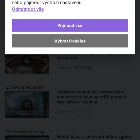
nebo přijmout výchozí nastavení.
Nové koncertní síně chystají tři
česká města
Odmítnout vše
Článek / 17. 9. 2022
Přijmout vše
Vybrat Cookies
TV Architect v regionech
Budoucí ostravský koncertní sál má
svůj model, který může nyní vidět i
veřejnost
Článek / 18. 7. 2022
Zprávy a aktuality
Akustika budoucího ostravského
koncertního sálu se měří pomocí
speciálního modelu
Článek / 23. 1. 2022
TV Architect v regionech
Město Brno v polovině ledna vypíše