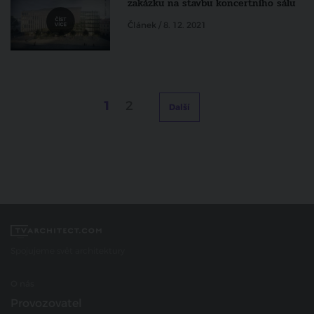
zakázku na stavbu koncertního sálu
Článek / 8. 12. 2021
1
2
Další
Spojujeme svět architektury
O nás
Provozovatel