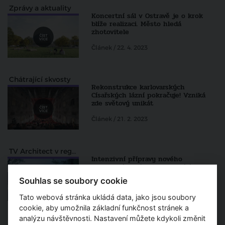
Zprávy a aktuality
Koncertní sál v Ostravě je o krok
blíže realizaci. Město hledá
zhotovitele
Článek / 22. 4. 2023
Chátrající skvosty
Rekonstrukce karlovarských
Císařských lázní pokračuje! Vzniká
zde světový unikát
Článek / 21. 2. 2023
TV Architect v regionech
Intenzivní přípravy nového
koncertního sálu a související
rekonstrukce DKMO pokračují
Souhlas se soubory cookie
8 m 01 s / 17. 11. 2022
Tato webová stránka ukládá data, jako jsou soubory
cookie, aby umožnila základní funkčnost stránek a
analýzu návštěvnosti. Nastavení můžete kdykoli změnit
Zprávy a aktuality