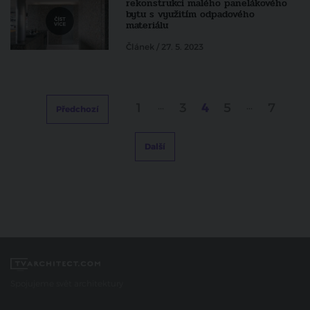
rekonstrukci malého panelákového
bytu s využitím odpadového
materiálu
Článek / 27. 5. 2023
1
...
3
4
5
...
7
Předchozí
Další
Spojujeme svět architektury