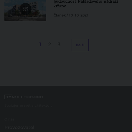
budoucnost Nákladového nádraží
Žižkov
Článek / 10. 10. 2021
1
2
3
Další
Spojujeme svět architektury
O nás
Provozovatel