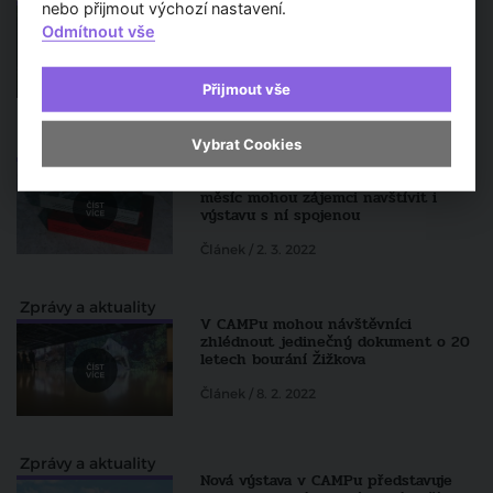
Obnovy se dočkají Pragerovy
nebo přijmout výchozí nastavení.
„kostky“ v areálu Emauzy. Vznikne
Odmítnout vše
zde park!
Článek / 6. 4. 2022
Přijmout vše
Vybrat Cookies
Architektura a urbanismus
Vychází nejrozsáhlejší publikace o
předrevoluční architektuře. Celý
měsíc mohou zájemci navštívit i
výstavu s ní spojenou
Článek / 2. 3. 2022
Zprávy a aktuality
V CAMPu mohou návštěvníci
zhlédnout jedinečný dokument o 20
letech bourání Žižkova
Článek / 8. 2. 2022
Zprávy a aktuality
Nová výstava v CAMPu představuje