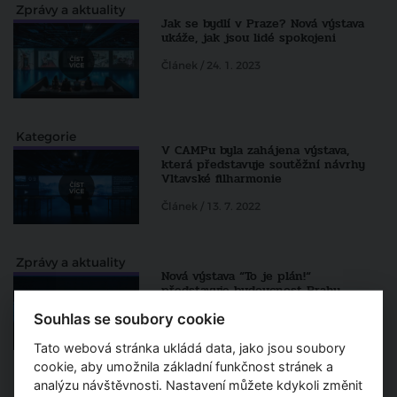
Zprávy a aktuality
Jak se bydlí v Praze? Nová výstava
ukáže, jak jsou lidé spokojeni
Článek / 24. 1. 2023
Kategorie
V CAMPu byla zahájena výstava,
která představuje soutěžní návrhy
Vltavské filharmonie
Článek / 13. 7. 2022
Zprávy a aktuality
Nová výstava “To je plán!“
představuje budoucnost Prahy
Souhlas se soubory cookie
Článek / 30. 4. 2022
Tato webová stránka ukládá data, jako jsou soubory
cookie, aby umožnila základní funkčnost stránek a
analýzu návštěvnosti. Nastavení můžete kdykoli změnit
Zprávy a aktuality