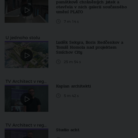
památkově chráněných jatek a
otevřela v nich galerii současného
umění PLATO
7 m 14 s
U jednoho stolu
Luděk Sekyra, Boris Redčenkov a
Tomáš Homola nad projektem
Smíchov City
25 m 54 s
TV Architect v regionech
Kaplan architekti
5 m 42 s
TV Architect v regionech
Studio acht