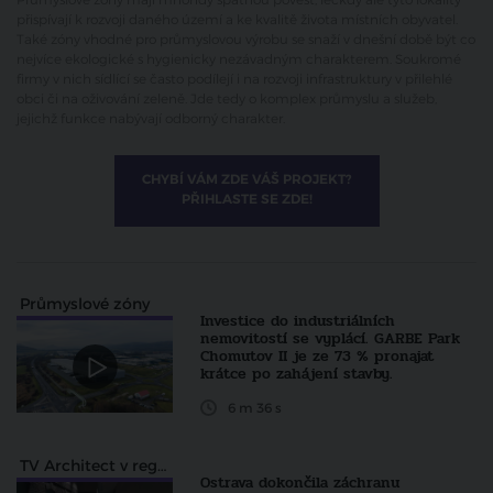
přispívají k rozvoji daného území a ke kvalitě života místních obyvatel.
Také zóny vhodné pro průmyslovou výrobu se snaží v dnešní době být co
nejvíce ekologické s hygienicky nezávadným charakterem. Soukromé
firmy v nich sídlící se často podílejí i na rozvoji infrastruktury v přilehlé
obci či na oživování zeleně. Jde tedy o komplex průmyslu a služeb,
jejichž funkce nabývají odborný charakter.
CHYBÍ VÁM ZDE VÁŠ PROJEKT?
PŘIHLASTE SE ZDE!
Průmyslové zóny
Investice do industriálních
nemovitostí se vyplácí. GARBE Park
Chomutov II je ze 73 % pronajat
krátce po zahájení stavby.
6 m 36 s
TV Architect v regionech
Ostrava dokončila záchranu