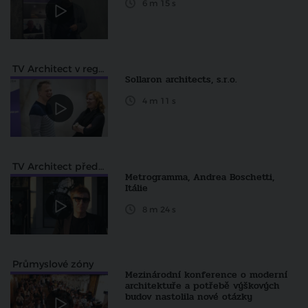
6 m 15 s
TV Architect v regionech
Sollaron architects, s.r.o.
4 m 11 s
TV Architect představuje
Metrogramma, Andrea Boschetti,
Itálie
8 m 24 s
Průmyslové zóny
Mezinárodní konference o moderní
architektuře a potřebě výškových
budov nastolila nové otázky