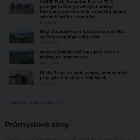
GARBE Park Chomutov II je ze 73 %
pronajat krátce po zahájení stavby!
Hlavním nájemcem bude německý gigant
automobilového segmentu.
8. 6. 2023
Mezi Chomutovem a Kláštercem nad Ohří
vyrůstá nový logistický areál
16. 5. 2023
Moderní průmyslové haly jako cesta k
udržitelné budoucnosti
26. 1. 2023
Město Praha se bude zabývat budoucností
průmyslové lokality v Malešicích
12. 1. 2021
Zobrazit další články (17)
Průmyslové zóny
Průmyslové zóny mají mnohdy špatnou pověst, leckdy ale tyto lokality