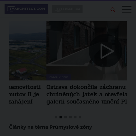
DOPORUČUJEME
DOP
tí
Ostrava dokončila záchranu památkově
U j
e
chráněných jatek a otevřela v nich
Re
galerii současného umění PLATO
pr
Články na téma Průmyslové zóny