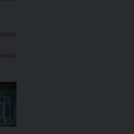
litiky
itektka