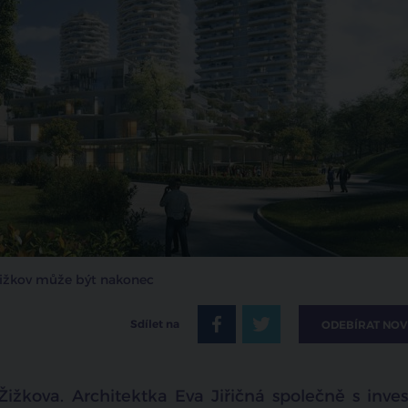
 Žižkov může být nakonec
Sdílet na
ODEBÍRAT NOV
ižkova. Architektka Eva Jiřičná společně s inve