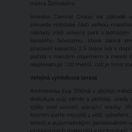
metra Želivského.
Investor Central Group na základě 
převede městské části velkou mateřs
náklady zřídí veřejný park s bohatý
bývalého Telecomu, které zabírá z
pracovní kapacitu 2,5 tisíce lidí s dop
počítá s menším objemem a menší dop
nepřesahuje 100 metrů, což je limit 
Veřejná vyhlídková terasa
Architektka Eva Jiřičná v těchto měsí
diskutuje svůj záměr s politiky, úřady 
výšky pod úroveň stávající stavby, zř
horním patře nejvyšší z věží, vytvoření
zelení a automatickým zavlažováním a 
progresivních materiálů a technologií.