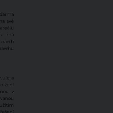
zdarma
na své
areálu
y a má
, návrh
návrhu
vuje a
snížení
rnou v
rovanou
užitím
 řešení