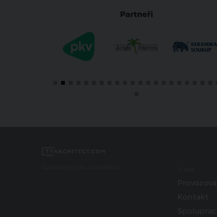
Partneři
Spojujeme svět architektury
O nás
Provozova
Kontakt
Spoluprac