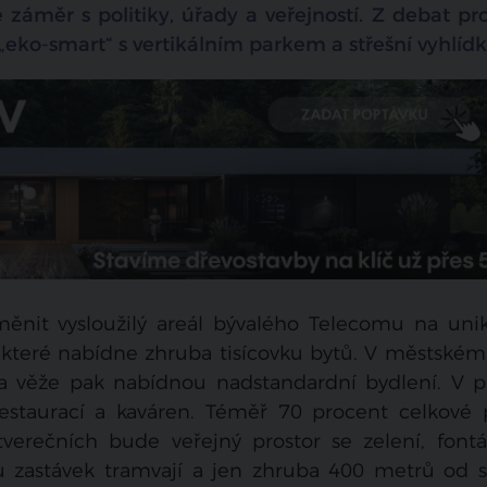
 záměr s politiky, úřady a veřejností. Z debat pr
 „eko-smart“ s vertikálním parkem a střešní vyhlíd
měnit vysloužilý areál bývalého Telecomu na unik
 které nabídne zhruba tisícovku bytů. V městském
a věže pak nabídnou nadstandardní bydlení. V p
estaurací a kaváren. Téměř 70 procent celkové 
verečních bude veřejný prostor se zelení, font
 u zastávek tramvají a jen zhruba 400 metrů od s