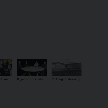
ct na
U jednoho stolu
Chátrající skvosty
Architekti no
generace