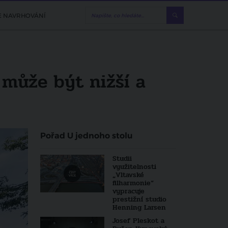
E NAVRHOVÁNÍ
 může být nižší a
Pořad U jednoho stolu
Studii
využitelnosti
„Vltavské
filharmonie“
vypracuje
prestižní studio
Henning Larsen
Josef Pleskot a