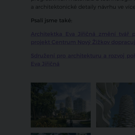
a architektonické detaily návrhu ve víc
Psali jsme také:
Architektka Eva Jiřičná změní tvář p
projekt Centrum Nový Žižkov dopracu
Sdružení pro architekturu a rozvoj po
Eva Jiřičná