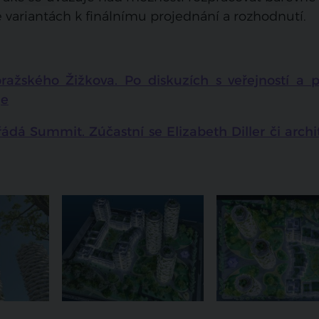
e variantách k finálnímu projednání a rozhodnutí.
ražského Žižkova. Po diskuzích s veřejností a po
je
řádá Summit. Zúčastní se Elizabeth Diller či arch