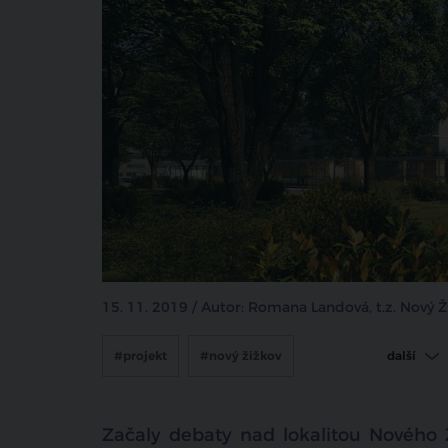
15. 11. 2019 / Autor: Romana Landová, t.z. Nový
#projekt
#nový žižkov
další
#architektka Eva Jiřičná
Začaly debaty nad lokalitou Nového Ž