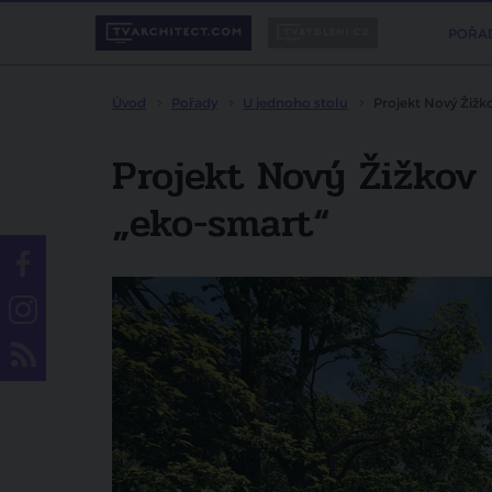
POŘA
Úvod
Pořady
U jednoho stolu
Projekt Nový Žižko
Projekt Nový Žižkov 
„eko-smart“