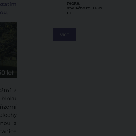
ředitel
ozatím
společnosti AFRY
kou.
CZ
VÍCE
átní a
 bloku
řízemí
plochy
ánou a
tanice