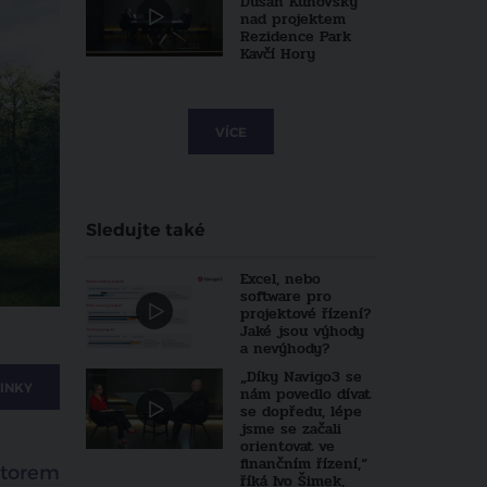
Dušan Kunovský
nad projektem
Rezidence Park
Kavčí Hory
VÍCE
Sledujte také
Excel, nebo
software pro
projektové řízení?
Jaké jsou výhody
a nevýhody?
„Díky Navigo3 se
INKY
nám povedlo dívat
se dopředu, lépe
jsme se začali
orientovat ve
finančním řízení,“
storem
říká Ivo Šimek,