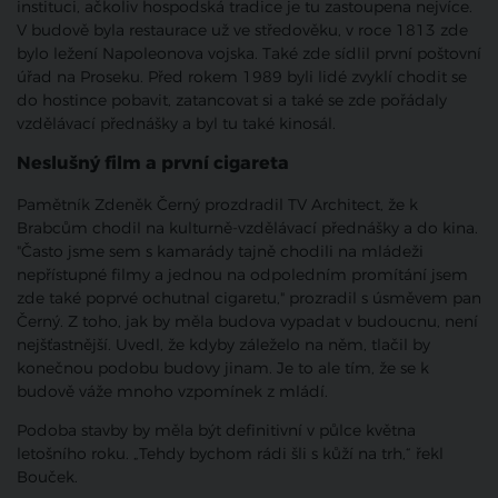
instituci, ačkoliv hospodská tradice je tu zastoupena nejvíce.
V budově byla restaurace už ve středověku, v roce 1813 zde
bylo ležení Napoleonova vojska. Také zde sídlil první poštovní
úřad na Proseku. Před rokem 1989 byli lidé zvyklí chodit se
do hostince pobavit, zatancovat si a také se zde pořádaly
vzdělávací přednášky a byl tu také kinosál.
Neslušný film a první cigareta
Pamětník Zdeněk Černý prozdradil TV Architect, že k
Brabcům chodil na kulturně-vzdělávací přednášky a do kina.
"Často jsme sem s kamarády tajně chodili na mládeži
nepřístupné filmy a jednou na odpoledním promítání jsem
zde také poprvé ochutnal cigaretu," prozradil s úsměvem pan
Černý. Z toho, jak by měla budova vypadat v budoucnu, není
nejšťastnější. Uvedl, že kdyby záleželo na něm, tlačil by
konečnou podobu budovy jinam. Je to ale tím, že se k
budově váže mnoho vzpomínek z mládí.
Podoba stavby by měla být definitivní v půlce května
letošního roku. „Tehdy bychom rádi šli s kůží na trh,“ řekl
Bouček.