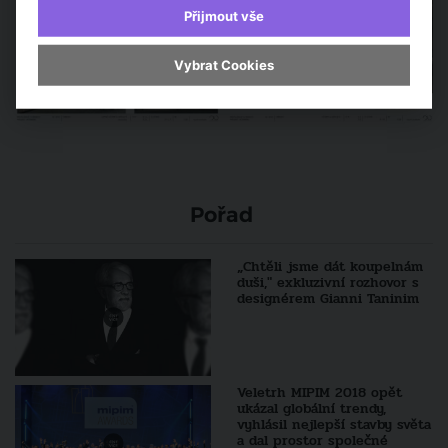
Přijmout vše
Vybrat Cookies
Pořad
„Chtěli jsme dát koupelnám
duši," exkluzivní rozhovor s
designérem Gianni Taninim
Veletrh MIPIM 2018 opět
ukázal globální trendy,
vyhlásil nejlepší stavby světa
a dal prostor společné