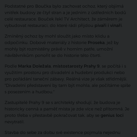
Podstatné pro Boučka bylo zachovat ochoz, který objímá
vnitřek budovy ze čtyř stran a je jedním z ústředních bodů
celé restaurace. Bouček řekl TV Architect, že záměrem je
vybudovat restauraci, do které rádi přijdou
pivaři i vinaři
.
Zmíněný ochoz by mohl sloužit jako místo klidu a
odpočinku. Dobové materiály z historie
Proseka
, jež by
mohly být rozmístěny právě v horním patře, umožní
návštěvníkům ponořit se do historie této čtvrti.
Podle
Marka Doležala
,
místostarosty Prahy 9
, se počítá i s
využitím prostoru pro divadelní a hudební produkci nebo
pro pořádání taneční zábavy. Reálná vize je však střídmější.
"Divadelní představení by tam být mohla, ale počítáme spíše
s posezením a hudbou."
Zastupitelé Prahy 9 se s architekty shodují, že budova je
historicky cenná a paměť místa je zde více než přítomná. Je
proto třeba v přestavbě pokračovat tak, aby se
genius loci
nevytratil.
Stavba do sebe za dobu své existence pojmula nejednu