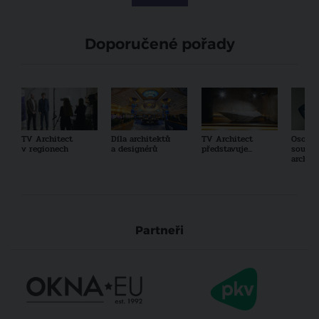
Doporučené pořady
TV Architect
Díla architektů
TV Architect
Osobno
v regionech
a designérů
představuje...
součas
archit
Partneři