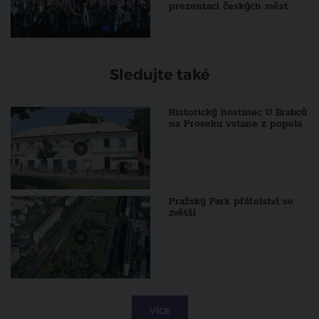
prezentaci českých měst
Sledujte také
Historický hostinec U Brabců
na Proseku vstane z popela
Pražský Park přátelství se
zvětší
VÍCE