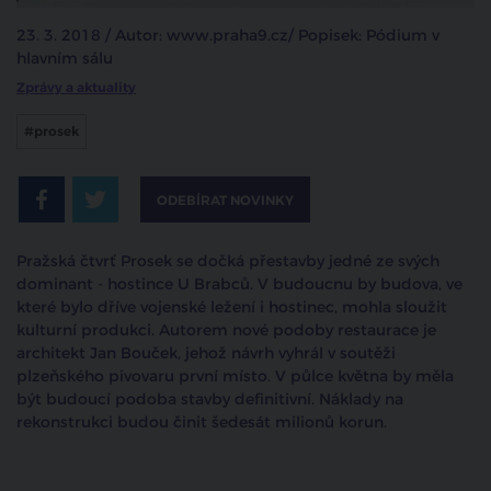
23. 3. 2018 / Autor: www.praha9.cz/ Popisek: Pódium v
hlavním sálu
Zprávy a aktuality
#prosek
ODEBÍRAT NOVINKY
Pražská čtvrť Prosek se dočká přestavby jedné ze svých
dominant - hostince U Brabců. V budoucnu by budova, ve
které bylo dříve vojenské ležení i hostinec, mohla sloužit
kulturní produkci. Autorem nové podoby restaurace je
architekt Jan Bouček, jehož návrh vyhrál v soutěži
plzeňského pivovaru první místo. V půlce května by měla
být budoucí podoba stavby definitivní. Náklady na
rekonstrukci budou činit šedesát milionů korun.