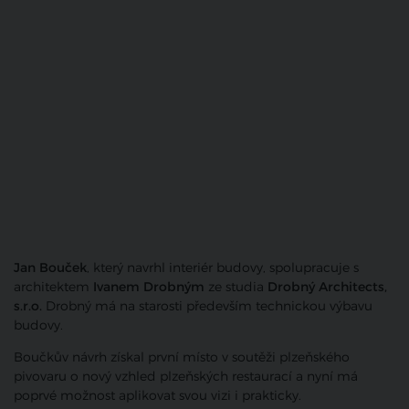
Jan Bouček
, který navrhl interiér budovy, spolupracuje s
architektem
Ivanem Drobným
ze studia
Drobný Architects,
s.r.o.
Drobný má na starosti především technickou výbavu
budovy.
Boučkův návrh získal první místo v soutěži plzeňského
pivovaru o nový vzhled plzeňských restaurací a nyní má
poprvé možnost aplikovat svou vizi i prakticky.