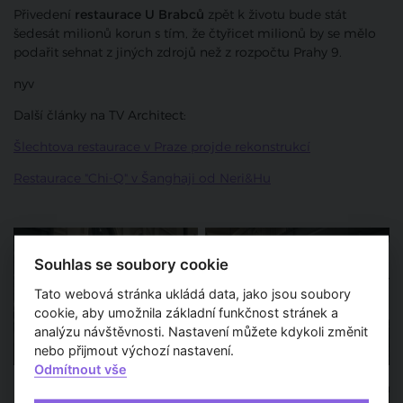
Přivedení
restaurace U Brabců
zpět k životu bude stát
šedesát milionů korun s tím, že čtyřicet milionů by se mělo
podařit sehnat z jiných zdrojů než z rozpočtu Prahy 9.
nyv
Další články na TV Architect:
Šlechtova restaurace v Praze projde rekonstrukcí
Restaurace "Chi-Q" v Šanghaji od Neri&Hu
Souhlas se soubory cookie
Tato webová stránka ukládá data, jako jsou soubory
cookie, aby umožnila základní funkčnost stránek a
analýzu návštěvnosti. Nastavení můžete kdykoli změnit
nebo přijmout výchozí nastavení.
Odmítnout vše