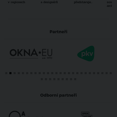
v regionech
a designérů
představuje...
součas
archit
Partneři
Odborní partneři