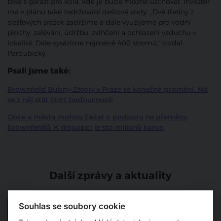
také s garáží pro kola, kde je bude možné uschovat. Investor
má v plánu také zadržování dešťové vody. „Dvě třetiny z
dešťových srážek zadržíme a dále využijeme pro vodní
plochy, zalévání, údržbu, zvlhčení a ochlazení vzduchu v
lokalitě. Dále vysázíme nejméně 400 stromů," dodal
Pardubický.
Psali jsme také:
Brownfield Bubny-Zátory v Praze se konečně promění. Má
se z něj stát čtvrť budoucnosti
Obce a města mohou žádat o podporu na přeměnu
brownfieldů. K dispozici je sto milionů korun
Další zprávy a aktuality
Další výrazné změny v Praze
Souhlas se soubory cookie
9. Z bývalé továrny Elektra a
jejího okolí vzniknou byty -