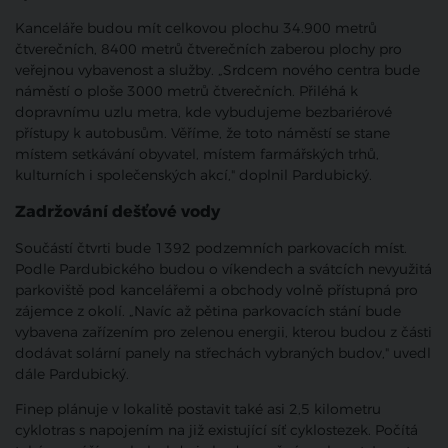
Kanceláře budou mít celkovou plochu 34.900 metrů
čtverečních, 8400 metrů čtverečních zaberou plochy pro
veřejnou vybavenost a služby. „Srdcem nového centra bude
náměstí o ploše 3000 metrů čtverečních. Přiléhá k
dopravnímu uzlu metra, kde vybudujeme bezbariérové
přístupy k autobusům. Věříme, že toto náměstí se stane
místem setkávání obyvatel, místem farmářských trhů,
kulturních i společenských akcí," doplnil Pardubický.
Zadržování dešťové vody
Součástí čtvrti bude 1392 podzemních parkovacích míst.
Podle Pardubického budou o víkendech a svátcích nevyužitá
parkoviště pod kancelářemi a obchody volně přístupná pro
zájemce z okolí. „Navíc až pětina parkovacích stání bude
vybavena zařízením pro zelenou energii, kterou budou z části
dodávat solární panely na střechách vybraných budov," uvedl
dále Pardubický.
Finep plánuje v lokalitě postavit také asi 2,5 kilometru
cyklotras s napojením na již existující síť cyklostezek. Počítá