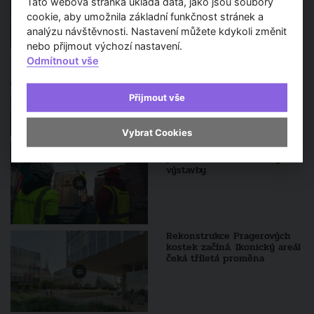
Tato webová stránka ukládá data, jako jsou soubory
aktualizováno
cookie, aby umožnila základní funkčnost stránek a
analýzu návštěvnosti. Nastavení můžete kdykoli změnit
nebo přijmout výchozí nastavení.
Developeři krájí Nákladové
Odmítnout vše
nádraží Žižkov jako koláč.
Penta Real Estate by si také
vzal
Přijmout vše
Vybrat Cookies
Prefabrikovaná koupelna
jako součást moderní bytové
výstavby
Rekonstrukce Pragerových
kostek začíná. Ikonický areál
čeká tříletá proměna