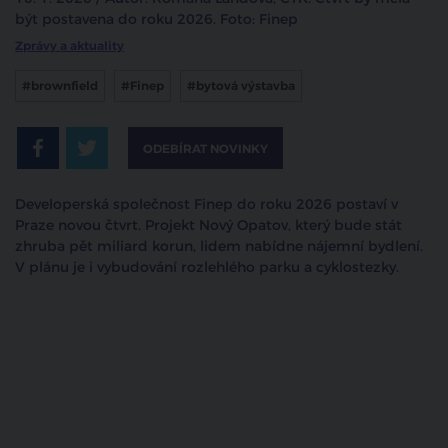
být postavena do roku 2026. Foto: Finep
Zprávy a aktuality
#brownfield
#Finep
#bytová výstavba
ODEBÍRAT NOVINKY
Developerská společnost Finep do roku 2026 postaví v
Praze novou čtvrt. Projekt Nový Opatov, který bude stát
zhruba pět miliard korun, lidem nabídne nájemní bydlení.
V plánu je i vybudování rozlehlého parku a cyklostezky.