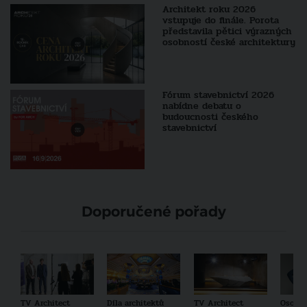
Architekt roku 2026
vstupuje do finále. Porota
představila pětici výrazných
osobností české architektury
Fórum stavebnictví 2026
nabídne debatu o
budoucnosti českého
stavebnictví
Doporučené pořady
TV Architect
Díla architektů
TV Architect
Osobno