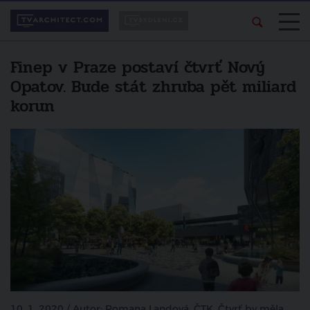
Finep v Praze postaví čtvrť Nový
Opatov. Bude stát zhruba pět miliard
korun
10. 1. 2020 / Autor: Romana Landová, ČTK. Čtvrť by měla