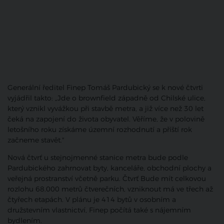
Generální ředitel Finep Tomáš Pardubický se k nové čtvrti
vyjádřil takto: „Jde o brownfield západně od Chilské ulice,
který vznikl vyvážkou při stavbě metra, a již více než 30 let
čeká na zapojení do života obyvatel. Věříme, že v polovině
letošního roku získáme územní rozhodnutí a příští rok
začneme stavět."
Nová čtvrť u stejnojmenné stanice metra bude podle
Pardubického zahrnovat byty, kanceláře, obchodní plochy a
veřejná prostranství včetně parku. Čtvrť Bude mít celkovou
rozlohu 68.000 metrů čtverečních, vzniknout má ve třech až
čtyřech etapách. V plánu je 414 bytů v osobním a
družstevním vlastnictví, Finep počítá také s nájemním
bydlením.