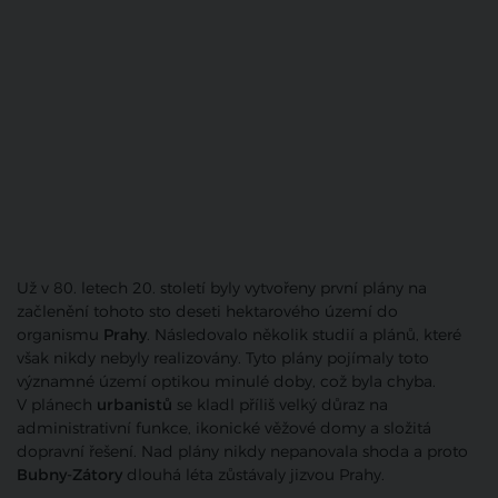
Už v 80. letech 20. století byly vytvořeny první plány na
začlenění tohoto sto deseti hektarového území do
organismu
Prahy
. Následovalo několik studií a plánů, které
však nikdy nebyly realizovány. Tyto plány pojímaly toto
významné území optikou minulé doby, což byla chyba.
V plánech
urbanistů
se kladl příliš velký důraz na
administrativní funkce, ikonické věžové domy a složitá
dopravní řešení. Nad plány nikdy nepanovala shoda a proto
Bubny-Zátory
dlouhá léta zůstávaly jizvou Prahy.