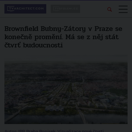
Brownfield Bubny-Zátory v Praze se
konečně promění. Má se z něj stát
čtvrť budoucnosti
Autor: IPR Praha Popisek: Vizualizace nové čtvrti