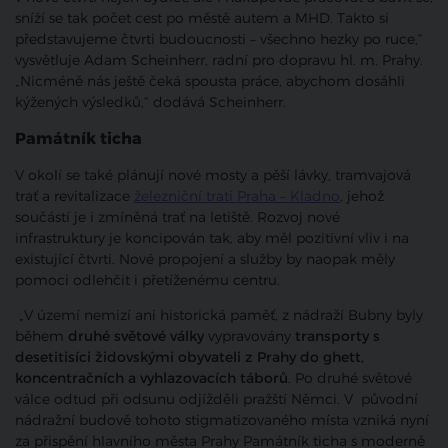
sníží se tak počet cest po městě autem a MHD. Takto si
představujeme čtvrti budoucnosti – všechno hezky po ruce,“
vysvětluje Adam Scheinherr, radní pro dopravu hl. m. Prahy.
„Nicméně nás ještě čeká spousta práce, abychom dosáhli
kýžených výsledků,“ dodává Scheinherr.
Památník ticha
V okolí se také plánují nové mosty a pěší lávky, tramvajová
trať a revitalizace
železniční trati Praha – Kladno
, jehož
součástí je i zmíněná trať na letiště. Rozvoj nové
infrastruktury je koncipován tak, aby měl pozitivní vliv i na
existující čtvrti. Nové propojení a služby by naopak měly
pomoci odlehčit i přetíženému centru.
„V území nemizí ani historická paměť, z nádraží Bubny byly
během
druhé světové války
vypravovány
transporty s
desetitisíci židovskými obyvateli z Prahy do ghett,
koncentračních a vyhlazovacích táborů
. Po druhé světové
válce odtud při odsunu odjížděli pražští Němci. V původní
nádražní budově tohoto stigmatizovaného místa vzniká nyní
za přispění hlavního města Prahy Památník ticha s moderně