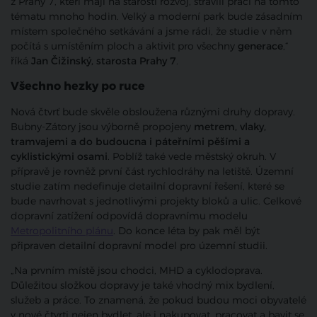
z Prahy 7, kteří mají na starosti rozvoj, strávili prací na tomto
tématu mnoho hodin. Velký a moderní park bude zásadním
místem společného setkávání a jsme rádi, že studie v něm
počítá s umístěním ploch a aktivit pro všechny
generace
,“
říká
Jan Čižinský, starosta Prahy 7
.
Všechno hezky po ruce
Nová čtvrť bude skvěle obsloužena různými druhy dopravy.
Bubny-Zátory jsou výborně propojeny
metrem, vlaky,
tramvajemi a do budoucna i páteřními pěšími a
cyklistickými osami
. Poblíž také vede městský okruh. V
přípravě je rovněž první část rychlodráhy na letiště. Územní
studie zatím nedefinuje detailní dopravní řešení, které se
bude navrhovat s jednotlivými projekty bloků a ulic. Celkové
dopravní zatížení odpovídá dopravnímu modelu
Metropolitního plánu
. Do konce léta by pak měl být
připraven detailní dopravní model pro územní studii.
„Na prvním místě jsou chodci, MHD a cyklodoprava.
Důležitou složkou dopravy je také vhodný mix bydlení,
služeb a práce. To znamená, že pokud budou moci obyvatelé
v nové čtvrti nejen bydlet, ale i nakupovat, pracovat a bavit se,