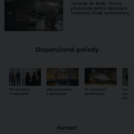
vstupuje do finále. Porota
představila pětici výrazných
osobností české architektury
Doporučené pořady
TV Architect
Díla architektů
TV Architect
Osobno
v regionech
a designérů
představuje...
součas
archit
Partneři