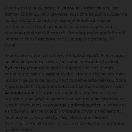
Čtvrť by měla nově propojit
Letnou a Holešovice
a zajistit
domov až pro 25. 000 obyvatel. To je zhruba 230 obyvatel na
hektar, což se blíží hustotě obyvatel
Vinohrad
. Hlavní
rezidenční částí bude jižní polovina území s výškovou
hladinou přibližně 6-8 podlaží. Podobný počet podlaží mají
například části
Smíchova
nebo Vinohrad z počátku 20.
století.
„Máme skvělou příležitost vytvořit
funkční čtvrť
, která reaguje
na aktuální potřeby města – zejména nedostatek bydlení.
Bydlení
by proto mělo tvořit alespoň 60 %, což se nám
podařilo propsat do zadání studie,“ dodává Hlaváček a dále
upozorňuje, že si na novou čtvrť budeme ještě nějakou dobu
muset počkat: „Je potřeba zdůraznit, že máme teprve návrh
územní studie
, který jde do veřejného projednání. Je to
podobné, jako když se zpracovává územní plán. Nejdříve se
vytvoří návrh, který se projedná s
městskou částí
, s veřejností
a odborníky, aby se odladily případné chyby a nepřesnosti,
nebo aby se vyřešily vztahy mezi vlastníky a městem.
Odhaduji, že finální územní studie může být hotová zhruba
na konci roku.“