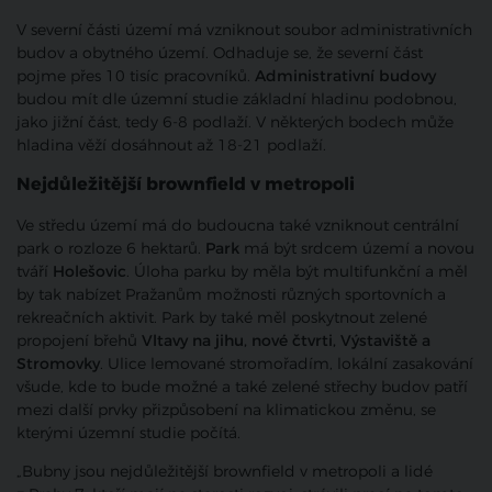
V severní části území má vzniknout soubor administrativních
budov a obytného území. Odhaduje se, že severní část
pojme přes 10 tisíc pracovníků.
Administrativní budovy
budou mít dle územní studie základní hladinu podobnou,
jako jižní část, tedy 6-8 podlaží. V některých bodech může
hladina věží dosáhnout až 18-21 podlaží.
Nejdůležitější brownfield v metropoli
Ve středu území má do budoucna také vzniknout centrální
park o rozloze 6 hektarů.
Park
má být srdcem území a novou
tváří
Holešovic
. Úloha parku by měla být multifunkční a měl
by tak nabízet Pražanům možnosti různých sportovních a
rekreačních aktivit. Park by také měl poskytnout zelené
propojení břehů
Vltavy na jihu, nové čtvrti, Výstaviště a
Stromovky
. Ulice lemované stromořadím, lokální zasakování
všude, kde to bude možné a také zelené střechy budov patří
mezi další prvky přizpůsobení na klimatickou změnu, se
kterými územní studie počítá.
„Bubny jsou nejdůležitější brownfield v metropoli a lidé