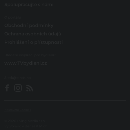
Spolupracujte s námi
O portálu
Obchodní podmínky
Ochrana osobních údajů
Prohlášení o přístupnosti
Hledáte inspiraci pro bydlení?
www.TVbydleni.cz
Sledujte nás na
Nastavení Cookies
© 2026 Living Media s.r.o.
Vytvořeno v
Beneš & Michl