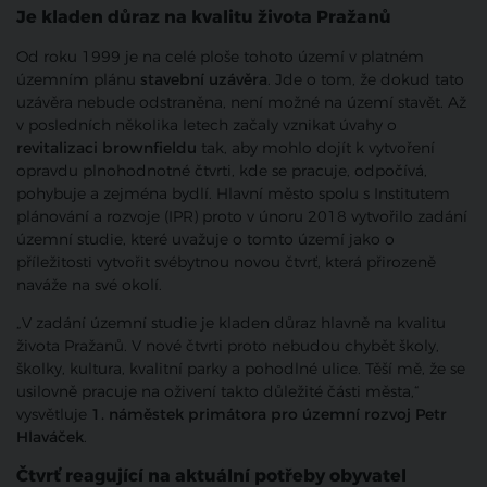
Je kladen důraz na kvalitu života Pražanů
Od roku 1999 je na celé ploše tohoto území v platném
územním plánu
stavební uzávěra
. Jde o tom, že dokud tato
uzávěra nebude odstraněna, není možné na území stavět. Až
v posledních několika letech začaly vznikat úvahy o
revitalizaci brownfieldu
tak, aby mohlo dojít k vytvoření
opravdu plnohodnotné čtvrti, kde se pracuje, odpočívá,
pohybuje a zejména bydlí. Hlavní město spolu s Institutem
plánování a rozvoje (IPR) proto v únoru 2018 vytvořilo zadání
územní studie, které uvažuje o tomto území jako o
příležitosti vytvořit svébytnou novou čtvrť, která přirozeně
naváže na své okolí.
„V zadání územní studie je kladen důraz hlavně na kvalitu
života Pražanů. V nové čtvrti proto nebudou chybět školy,
školky, kultura, kvalitní parky a pohodlné ulice. Těší mě, že se
usilovně pracuje na oživení takto důležité části města,“
vysvětluje
1. náměstek primátora pro územní rozvoj Petr
Hlaváček
.
Čtvrť reagující na aktuální potřeby obyvatel