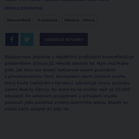
Města a urbanismus
#brownfield
#výstavba
#Bubny - Zátory
ODEBÍRAT NOVINKY
Budoucnost jednoho z největších pražských brownfieldů je
předmětem diskusí již několik desítek let. Nyní má Praha
plán, jak toto sto deseti hektarové území proměnit
v plnohodnotnou čtvrť. Kompletní návrh územní studie,
který bude zveřejněn v červenci, vykresluje novou podobu
území Bubny-Zátory, do které by se mohlo vejít až 25.000
obyvatel. Po veřejném projednání a schválení studie
poslouží jako podklad změny územního plánu. Stavět se
může začít údajně do pěti let.